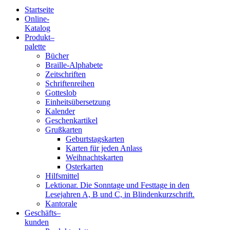
Startseite
Online-
Blindenschrift-
Katalog
Produkt
–
Verlag
palette
Bücher
und
Braille-Alphabete
Zeitschriften
-
Schriftenreihen
Gotteslob
Druckerei
Einheitsübersetzung
Kalender
gGmbH
Geschenkartikel
Grußkarten
Geburtstagskarten
Pauline
Karten für jeden Anlass
von
Weihnachtskarten
Mallinckrodt
Osterkarten
Hilfsmittel
Lektionar. Die Sonntage und Festtage in den
Lesejahren A, B und C, in Blindenkurzschrift.
Kantorale
Geschäfts­
–
kunden