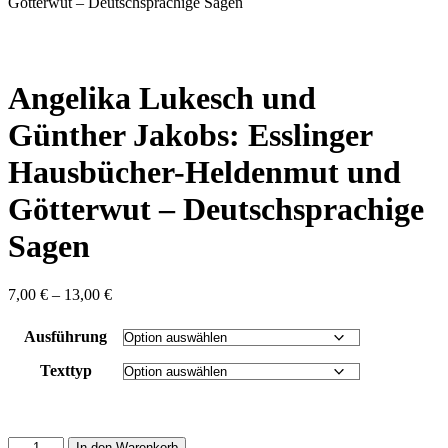
content
Götterwut – Deutschsprachige Sagen
Angelika Lukesch und
Günther Jakobs: Esslinger
Hausbücher-Heldenmut und
Götterwut – Deutschsprachige
Sagen
Preisspanne:
7,00
€
–
13,00
€
7,00 €
bis
Ausführung
13,00 €
Texttyp
Angelika
In den Warenkorb