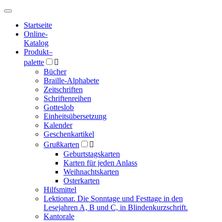
Hauptmenü
Hauptmenü
Startseite
Online-
Katalog
Produkt
–
palette

Bücher
Braille-Alphabete
Zeitschriften
Schriftenreihen
Gotteslob
Einheitsübersetzung
Kalender
Geschenkartikel
Grußkarten

Geburtstagskarten
Karten für jeden Anlass
Weihnachtskarten
Osterkarten
Hilfsmittel
Lektionar. Die Sonntage und Festtage in den
Lesejahren A, B und C, in Blindenkurzschrift.
Kantorale