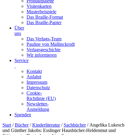
Produktpalette
Visitenkarten
Musterbeispiele
Das Braille-Format
Das Braille-Papier
Über
uns
Das Verlags-Team
Pauline von Mallinckrodt
Verlagsgeschichte
Wir informieren
Service
Kontakt
Anfahrt
Impressum
Datenschutz
Cookie-
Richtlinie (EU)
Newsletter-
Anmeldung
Spenden
Skip
Start
/
Bücher
/
Kinderliteratur
/
Sachbücher
/ Angelika Lukesch
to
und Günther Jakobs: Esslinger Hausbücher-Heldenmut und