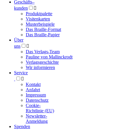
Geschäfts­
–
kunden

Produktpalette
Visitenkarten
Musterbeispiele
Das Braille-Format
Das Braille-Papier
Über
uns

Das Verlags-Team
Pauline von Mallinckrodt
Verlagsgeschichte
Wir informieren
Service

Kontakt
Anfahrt
Impressum
Datenschutz
Cookie-
Richtlinie (EU)
Newsletter-
Anmeldung
Spenden