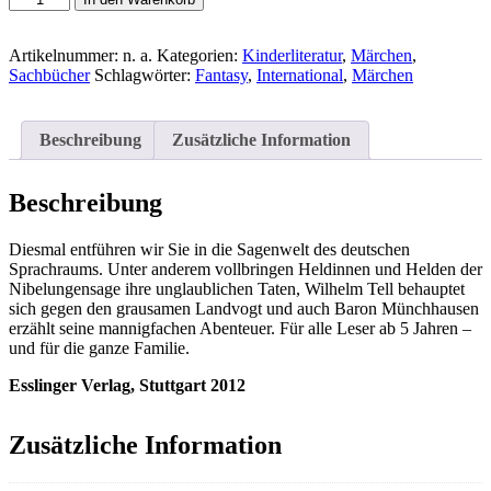
Lukesch
und
Günther
Artikelnummer:
n. a.
Kategorien:
Kinderliteratur
,
Märchen
,
Jakobs:
Sachbücher
Schlagwörter:
Fantasy
,
International
,
Märchen
Esslinger
Hausbücher-
Heldenmut
Beschreibung
Zusätzliche Information
und
Götterwut
-
Beschreibung
Deutschsprachige
Sagen
Diesmal entführen wir Sie in die Sagenwelt des deutschen
Menge
Sprachraums. Unter anderem vollbringen Heldinnen und Helden der
Nibelungensage ihre unglaublichen Taten, Wilhelm Tell behauptet
sich gegen den grausamen Landvogt und auch Baron Münchhausen
erzählt seine mannigfachen Abenteuer. Für alle Leser ab 5 Jahren –
und für die ganze Familie.
Esslinger Verlag, Stuttgart 2012
Zusätzliche Information