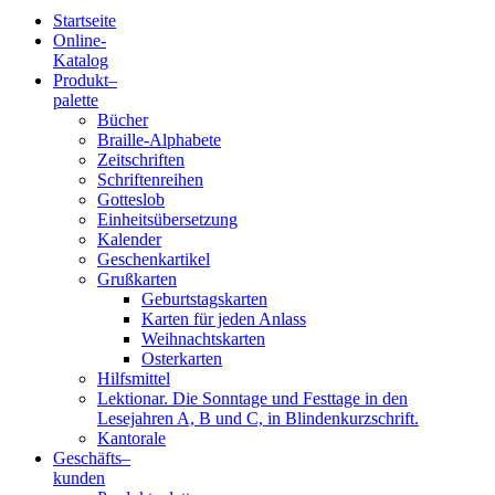
Startseite
Online-
Blindenschrift-
Katalog
Produkt
–
Verlag
palette
Bücher
und
Braille-Alphabete
Zeitschriften
-
Schriftenreihen
Gotteslob
Druckerei
Einheitsübersetzung
Kalender
gGmbH
Geschenkartikel
Grußkarten
Geburtstagskarten
Pauline
Karten für jeden Anlass
von
Weihnachtskarten
Mallinckrodt
Osterkarten
Hilfsmittel
Lektionar. Die Sonntage und Festtage in den
Lesejahren A, B und C, in Blindenkurzschrift.
Kantorale
Geschäfts­
–
kunden