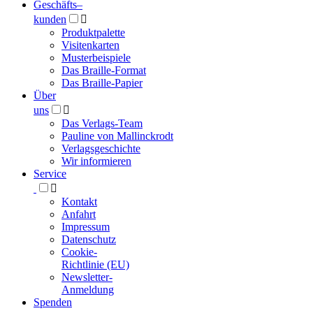
Geschäfts­
–
kunden

Produktpalette
Visitenkarten
Musterbeispiele
Das Braille-Format
Das Braille-Papier
Über
uns

Das Verlags-Team
Pauline von Mallinckrodt
Verlagsgeschichte
Wir informieren
Service

Kontakt
Anfahrt
Impressum
Datenschutz
Cookie-
Richtlinie (EU)
Newsletter-
Anmeldung
Spenden