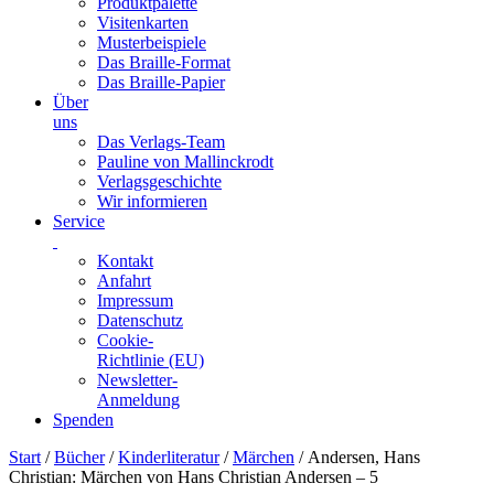
Produktpalette
Visitenkarten
Musterbeispiele
Das Braille-Format
Das Braille-Papier
Über
uns
Das Verlags-Team
Pauline von Mallinckrodt
Verlagsgeschichte
Wir informieren
Service
Kontakt
Anfahrt
Impressum
Datenschutz
Cookie-
Richtlinie (EU)
Newsletter-
Anmeldung
Spenden
Skip
Start
/
Bücher
/
Kinderliteratur
/
Märchen
/ Andersen, Hans
to
Christian: Märchen von Hans Christian Andersen – 5