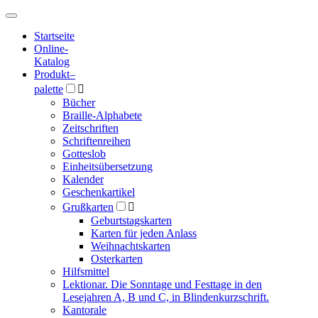
Hauptmenü
Hauptmenü
Startseite
Online-
Katalog
Produkt
–
palette

Bücher
Braille-Alphabete
Zeitschriften
Schriftenreihen
Gotteslob
Einheitsübersetzung
Kalender
Geschenkartikel
Grußkarten

Geburtstagskarten
Karten für jeden Anlass
Weihnachtskarten
Osterkarten
Hilfsmittel
Lektionar. Die Sonntage und Festtage in den
Lesejahren A, B und C, in Blindenkurzschrift.
Kantorale