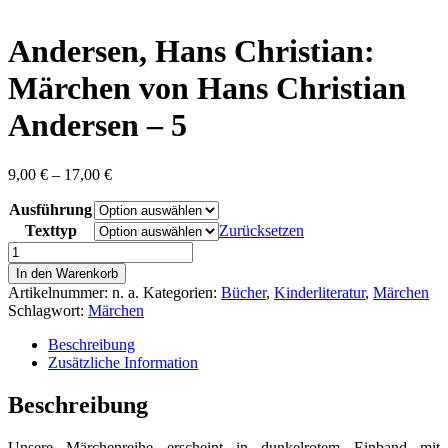
content
Andersen, Hans Christian:
Märchen von Hans Christian
Andersen – 5
Preisspanne:
9,00
€
–
17,00
€
9,00 €
Ausführung
bis
17,00 €
Texttyp
Zurücksetzen
Andersen,
Hans
In den Warenkorb
Christian:
Artikelnummer:
n. a.
Kategorien:
Bücher
,
Kinderliteratur
,
Märchen
Märchen
Schlagwort:
Märchen
von
Hans
Beschreibung
Christian
Zusätzliche Information
Andersen
-
Beschreibung
5
Menge
Unsere Märchenreihe erscheint in dunkelrotem Einband mit