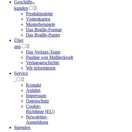
Geschäfts­
–
kunden

Produktpalette
Visitenkarten
Musterbeispiele
Das Braille-Format
Das Braille-Papier
Über
uns

Das Verlags-Team
Pauline von Mallinckrodt
Verlagsgeschichte
Wir informieren
Service

Kontakt
Anfahrt
Impressum
Datenschutz
Cookie-
Richtlinie (EU)
Newsletter-
Anmeldung
Spenden