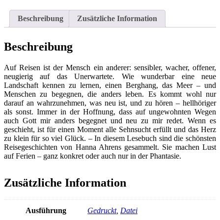
ein
anderer
Beschreibung
Zusätzliche Information
-
Geschichten
von
Beschreibung
unterwegs
Menge
Auf Reisen ist der Mensch ein anderer: sensibler, wacher, offener,
neugierig auf das Unerwartete. Wie wunderbar eine neue
Landschaft kennen zu lernen, einen Berghang, das Meer – und
Menschen zu begegnen, die anders leben. Es kommt wohl nur
darauf an wahrzunehmen, was neu ist, und zu hören – hellhöriger
als sonst. Immer in der Hoffnung, dass auf ungewohnten Wegen
auch Gott mir anders begegnet und neu zu mir redet. Wenn es
geschieht, ist für einen Moment alle Sehnsucht erfüllt und das Herz
zu klein für so viel Glück. – In diesem Lesebuch sind die schönsten
Reisegeschichten von Hanna Ahrens gesammelt. Sie machen Lust
auf Ferien – ganz konkret oder auch nur in der Phantasie.
Zusätzliche Information
Ausführung
Gedruckt
,
Datei