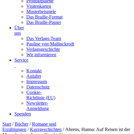
Produktpalette
Visitenkarten
Musterbeispiele
Das Braille-Format
Das Braille-Papier
Über
uns
Das Verlags-Team
Pauline von Mallinckrodt
Verlagsgeschichte
Wir informieren
Service
Kontakt
Anfahrt
Impressum
Datenschutz
Cookie-
Richtlinie (EU)
Newsletter-
Anmeldung
Spenden
Skip
Start
/
Bücher
/
Romane und
to
Erzählungen
/
Kurzgeschichten
/ Ahrens, Hanna: Auf Reisen ist der