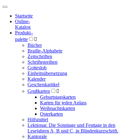
Hauptmenü
Hauptmenü
Startseite
Online-
Katalog
Produkt
–
palette

Bücher
Braille-Alphabete
Zeitschriften
Schriftenreihen
Gotteslob
Einheitsübersetzung
Kalender
Geschenkartikel
Grußkarten

Geburtstagskarten
Karten für jeden Anlass
Weihnachtskarten
Osterkarten
Hilfsmittel
Lektionar. Die Sonntage und Festtage in den
Lesejahren A, B und C, in Blindenkurzschrift.
Kantorale