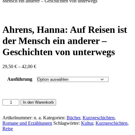
content
Mensch ein anderer – Geschichten von unterwegs
Ahrens, Hanna: Auf Reisen ist
der Mensch ein anderer –
Geschichten von unterwegs
Preisspanne:
29,50
€
–
42,00
€
29,50 €
bis
Ausführung
42,00 €
Ahrens,
In den Warenkorb
Hanna:
Auf
Reisen
Artikelnummer:
n. a.
Kategorien:
Bücher
,
Kurzgeschichten
,
ist
Romane und Erzählungen
Schlagwörter:
Kultur
,
Kurzgeschichten
,
der
Reise
Mensch