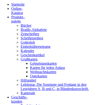
Startseite
Online-
Blindenschrift-
Katalog
Produkt
–
Verlag
palette
Bücher
und
Braille-Alphabete
Zeitschriften
-
Schriftenreihen
Gotteslob
Druckerei
Einheitsübersetzung
Kalender
gGmbH
Geschenkartikel
Grußkarten
Geburtstagskarten
Pauline
Karten für jeden Anlass
von
Weihnachtskarten
Mallinckrodt
Osterkarten
Hilfsmittel
Lektionar. Die Sonntage und Festtage in den
Lesejahren A, B und C, in Blindenkurzschrift.
Kantorale
Geschäfts­
–
kunden