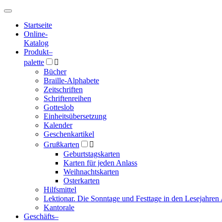
Hauptmenü
Hauptmenü
Startseite
Online-
Katalog
Produkt
–
palette

Bücher
Braille-Alphabete
Zeitschriften
Schriftenreihen
Gotteslob
Einheitsübersetzung
Kalender
Geschenkartikel
Grußkarten

Geburtstagskarten
Karten für jeden Anlass
Weihnachtskarten
Osterkarten
Hilfsmittel
Lektionar. Die Sonntage und Festtage in den Lesejahren 
Kantorale
Geschäfts­
–