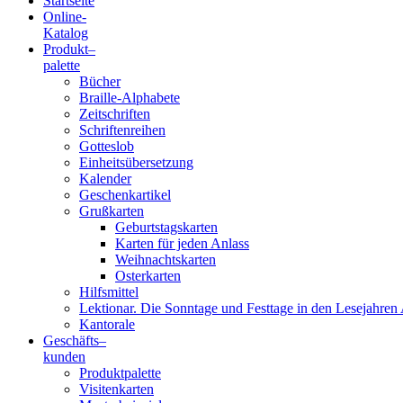
Startseite
Online-
Blindenschrift-
Katalog
Produkt
–
Verlag
palette
Bücher
und
Braille-Alphabete
Zeitschriften
-
Schriftenreihen
Gotteslob
Druckerei
Einheitsübersetzung
Kalender
gGmbH
Geschenkartikel
Grußkarten
Geburtstagskarten
Pauline
Karten für jeden Anlass
von
Weihnachtskarten
Mallinckrodt
Osterkarten
Hilfsmittel
Lektionar. Die Sonntage und Festtage in den Lesejahren 
Kantorale
Geschäfts­
–
kunden
Produktpalette
Visitenkarten