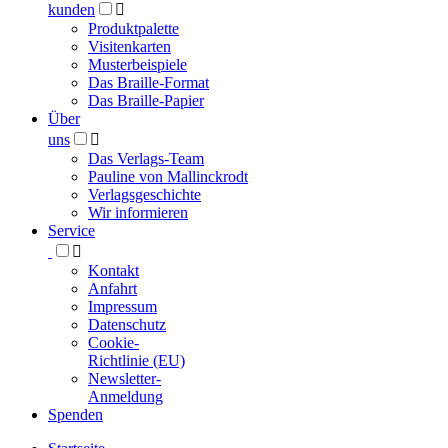
kunden

Produktpalette
Visitenkarten
Musterbeispiele
Das Braille-Format
Das Braille-Papier
Über
uns

Das Verlags-Team
Pauline von Mallinckrodt
Verlagsgeschichte
Wir informieren
Service

Kontakt
Anfahrt
Impressum
Datenschutz
Cookie-
Richtlinie (EU)
Newsletter-
Anmeldung
Spenden