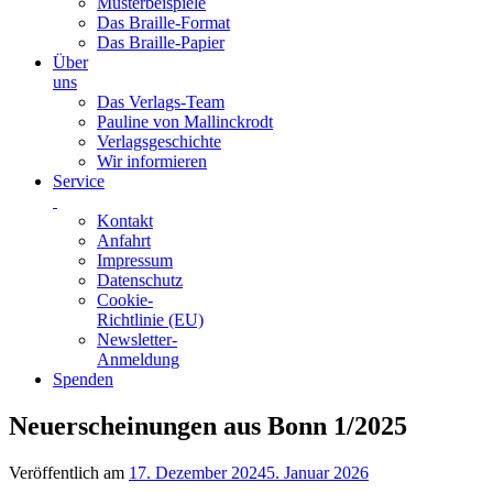
Musterbeispiele
Das Braille-Format
Das Braille-Papier
Über
uns
Das Verlags-Team
Pauline von Mallinckrodt
Verlagsgeschichte
Wir informieren
Service
Kontakt
Anfahrt
Impressum
Datenschutz
Cookie-
Richtlinie (EU)
Newsletter-
Anmeldung
Spenden
Skip
Neuerscheinungen aus Bonn 1/2025
to
content
Veröffentlich am
17. Dezember 2024
5. Januar 2026