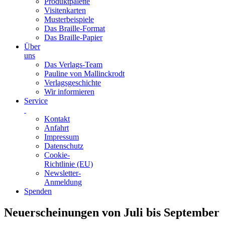
Produktpalette
Visitenkarten
Musterbeispiele
Das Braille-Format
Das Braille-Papier
Über
uns
Das Verlags-Team
Pauline von Mallinckrodt
Verlagsgeschichte
Wir informieren
Service
Kontakt
Anfahrt
Impressum
Datenschutz
Cookie-
Richtlinie (EU)
Newsletter-
Anmeldung
Spenden
Skip
Neuerscheinungen von Juli bis September
to