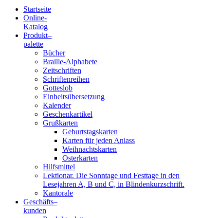
Startseite
Online-
Blindenschrift-
Katalog
Produkt
–
Verlag
palette
Bücher
und
Braille-Alphabete
Zeitschriften
-
Schriftenreihen
Gotteslob
Druckerei
Einheitsübersetzung
Kalender
gGmbH
Geschenkartikel
Grußkarten
Geburtstagskarten
Pauline
Karten für jeden Anlass
von
Weihnachtskarten
Mallinckrodt
Osterkarten
Hilfsmittel
Lektionar. Die Sonntage und Festtage in den
Lesejahren A, B und C, in Blindenkurzschrift.
Kantorale
Geschäfts­
–
kunden