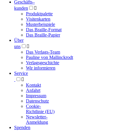
Geschäfts­
–
kunden

Produktpalette
Visitenkarten
Musterbeispiele
Das Braille-Format
Das Braille-Papier
Über
uns

Das Verlags-Team
Pauline von Mallinckrodt
Verlagsgeschichte
Wir informieren
Service

Kontakt
Anfahrt
Impressum
Datenschutz
Cookie-
Richtlinie (EU)
Newsletter-
Anmeldung
Spenden