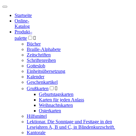
Hauptmenü
Hauptmenü
Startseite
Online-
Katalog
Produkt
–
palette

Bücher
Braille-Alphabete
Zeitschriften
Schriftenreihen
Gotteslob
Einheitsübersetzung
Kalender
Geschenkartikel
Grußkarten

Geburtstagskarten
Karten für jeden Anlass
Weihnachtskarten
Osterkarten
Hilfsmittel
Lektionar. Die Sonntage und Festtage in den
Lesejahren A, B und C, in Blindenkurzschrift.
Kantorale