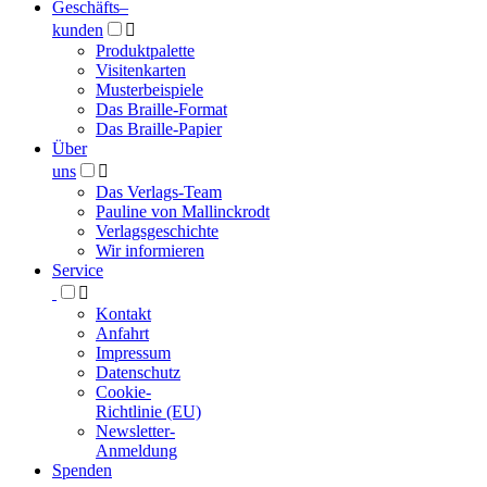
Geschäfts­
–
kunden

Produktpalette
Visitenkarten
Musterbeispiele
Das Braille-Format
Das Braille-Papier
Über
uns

Das Verlags-Team
Pauline von Mallinckrodt
Verlagsgeschichte
Wir informieren
Service

Kontakt
Anfahrt
Impressum
Datenschutz
Cookie-
Richtlinie (EU)
Newsletter-
Anmeldung
Spenden