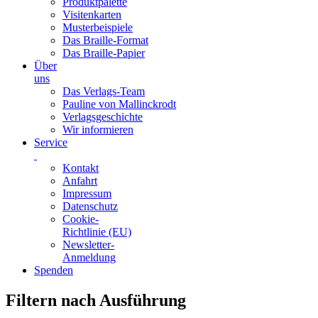
Produktpalette
Visitenkarten
Musterbeispiele
Das Braille-Format
Das Braille-Papier
Über
uns
Das Verlags-Team
Pauline von Mallinckrodt
Verlagsgeschichte
Wir informieren
Service
Kontakt
Anfahrt
Impressum
Datenschutz
Cookie-
Richtlinie (EU)
Newsletter-
Anmeldung
Spenden
Skip
Filtern nach Ausführung
to