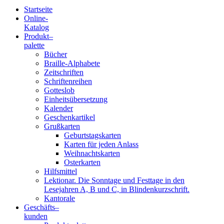
Startseite
Online-
Blindenschrift-
Katalog
Produkt
–
Verlag
palette
Bücher
und
Braille-Alphabete
Zeitschriften
-
Schriftenreihen
Gotteslob
Druckerei
Einheitsübersetzung
Kalender
gGmbH
Geschenkartikel
Grußkarten
Geburtstagskarten
Pauline
Karten für jeden Anlass
von
Weihnachtskarten
Mallinckrodt
Osterkarten
Hilfsmittel
Lektionar. Die Sonntage und Festtage in den
Lesejahren A, B und C, in Blindenkurzschrift.
Kantorale
Geschäfts­
–
kunden