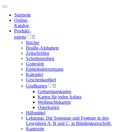
Hauptmenü
Hauptmenü
Startseite
Online-
Katalog
Produkt
–
palette

Bücher
Braille-Alphabete
Zeitschriften
Schriftenreihen
Gotteslob
Einheitsübersetzung
Kalender
Geschenkartikel
Grußkarten

Geburtstagskarten
Karten für jeden Anlass
Weihnachtskarten
Osterkarten
Hilfsmittel
Lektionar. Die Sonntage und Festtage in den
Lesejahren A, B und C, in Blindenkurzschrift.
Kantorale