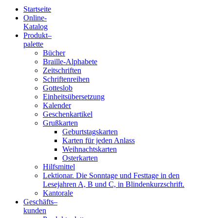
Startseite
Online-
Blindenschrift-
Katalog
Produkt
–
Verlag
palette
Bücher
und
Braille-Alphabete
Zeitschriften
-
Schriftenreihen
Gotteslob
Druckerei
Einheitsübersetzung
Kalender
gGmbH
Geschenkartikel
Grußkarten
Geburtstagskarten
Pauline
Karten für jeden Anlass
von
Weihnachtskarten
Mallinckrodt
Osterkarten
Hilfsmittel
Lektionar. Die Sonntage und Festtage in den
Lesejahren A, B und C, in Blindenkurzschrift.
Kantorale
Geschäfts­
–
kunden