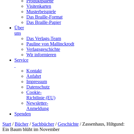
Produktpalette
Visitenkarten
Musterbeispiele
Das Braille-Format
Das Braille-Papier
Über
uns
Das Verlags-Team
Pauline von Mallinckrodt
Verlagsgeschichte
Wir informieren
Service
Kontakt
Anfahrt
Impressum
Datenschutz
Cookie-
Richtlinie (EU)
Newsletter-
Anmeldung
Spenden
Skip
Start
/
Bücher
/
Sachbücher
/
Geschichte
/ Zassenhaus, Hiltgund:
to
Ein Baum blüht im November