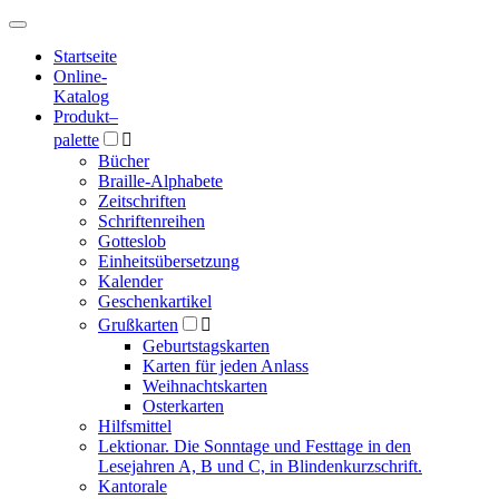
Hauptmenü
Hauptmenü
Startseite
Online-
Katalog
Produkt
–
palette

Bücher
Braille-Alphabete
Zeitschriften
Schriftenreihen
Gotteslob
Einheitsübersetzung
Kalender
Geschenkartikel
Grußkarten

Geburtstagskarten
Karten für jeden Anlass
Weihnachtskarten
Osterkarten
Hilfsmittel
Lektionar. Die Sonntage und Festtage in den
Lesejahren A, B und C, in Blindenkurzschrift.
Kantorale