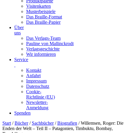
Produktpalette
Visitenkarten
Musterbeispiele
Das Braille-Format
Das Braille-Papier
Über
uns
Das Verlags-Team
Pauline von Mallinckrodt
Verlagsgeschichte
Wir informieren
Service
Kontakt
Anfahrt
Impressum
Datenschutz
Cookie-
Richtlinie (EU)
Newsletter-
Anmeldung
Spenden
Skip
Start
/
Bücher
/
Sachbücher
/
Biografien
/ Willemsen, Roger: Die
to
Enden der Welt – Teil II – Patagonien, Timbuktu, Bombay,