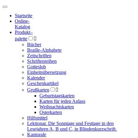
Hauptmenü
Hauptmenü
Startseite
Online-
Katalog
Produkt
–
palette

Bücher
Braille-Alphabete
Zeitschriften
Schriftenreihen
Gotteslob
Einheitsübersetzung
Kalender
Geschenkartikel
Grußkarten

Geburtstagskarten
Karten für jeden Anlass
Weihnachtskarten
Osterkarten
Hilfsmittel
Lektionar. Die Sonntage und Festtage in den
Lesejahren A, B und C, in Blindenkurzschrift.
Kantorale