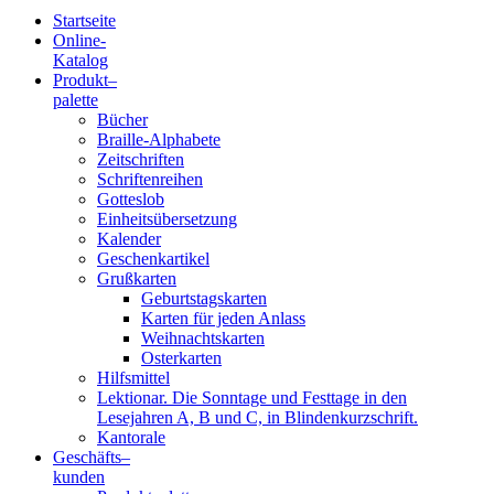
Startseite
Online-
Blindenschrift-
Katalog
Produkt
–
Verlag
palette
Bücher
und
Braille-Alphabete
Zeitschriften
-
Schriftenreihen
Gotteslob
Druckerei
Einheitsübersetzung
Kalender
gGmbH
Geschenkartikel
Grußkarten
Geburtstagskarten
Pauline
Karten für jeden Anlass
von
Weihnachtskarten
Mallinckrodt
Osterkarten
Hilfsmittel
Lektionar. Die Sonntage und Festtage in den
Lesejahren A, B und C, in Blindenkurzschrift.
Kantorale
Geschäfts­
–
kunden