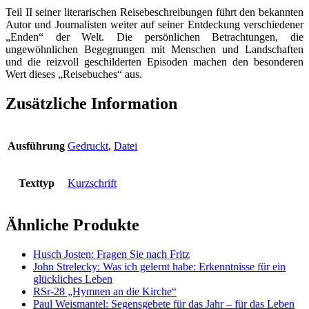
Teil II seiner literarischen Reisebeschreibungen führt den bekannten
Timbuktu,
Autor und Journalisten weiter auf seiner Entdeckung verschiedener
Bombay,
„Enden“ der Welt. Die persönlichen Betrachtungen, die
Tangkiling
ungewöhnlichen Begegnungen mit Menschen und Landschaften
Menge
und die reizvoll geschilderten Episoden machen den besonderen
Wert dieses „Reisebuches“ aus.
Zusätzliche Information
Ausführung
Gedruckt
,
Datei
Texttyp
Kurzschrift
Ähnliche Produkte
Husch Josten: Fragen Sie nach Fritz
John Strelecky: Was ich gelernt habe: Erkenntnisse für ein
glückliches Leben
RSr-28 „Hymnen an die Kirche“
Paul Weismantel: Segensgebete für das Jahr – für das Leben