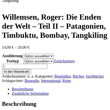
content
Tangkiling
Willemsen, Roger: Die Enden
der Welt – Teil II – Patagonien,
Timbuktu, Bombay, Tangkiling
Preisspanne:
14,00
€
–
20,00
€
14,00 €
Ausführung
bis
20,00 €
Texttyp
Zurücksetzen
Willemsen,
Roger:
In den Warenkorb
Die
Artikelnummer:
n. a.
Kategorien:
Biografien
,
Bücher
,
Sachbücher
Enden
Schlagwörter:
Biografie
,
International
,
Reise
der
Welt
Beschreibung
-
Zusätzliche Information
Teil
II
Beschreibung
-
Patagonien,