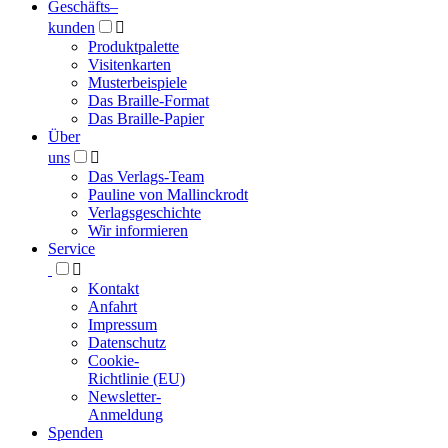
Geschäfts­
–
kunden

Produktpalette
Visitenkarten
Musterbeispiele
Das Braille-Format
Das Braille-Papier
Über
uns

Das Verlags-Team
Pauline von Mallinckrodt
Verlagsgeschichte
Wir informieren
Service

Kontakt
Anfahrt
Impressum
Datenschutz
Cookie-
Richtlinie (EU)
Newsletter-
Anmeldung
Spenden