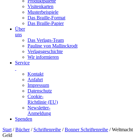
Produktpalette
Visitenkarten
Musterbeispiele
Das Braille-Format
Das Braille-Papier
Über
uns
Das Verlags-Team
Pauline von Mallinckrodt
Verlagsgeschichte
Wir informieren
Service
Kontakt
Anfahrt
Impressum
Datenschutz
Cookie-
Richtlinie (EU)
Newsletter-
Anmeldung
Spenden
Skip
Start
/
Bücher
/
Schriftenreihe
/
Bonner Schriftenreihe
/ Weltmacht
to
Geld