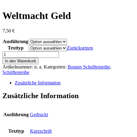
content
Weltmacht Geld
7,50
€
Ausführung
Texttyp
Zurücksetzen
Weltmacht
Geld
In den Warenkorb
Menge
Artikelnummer:
n. a.
Kategorien:
Bonner Schriftenreihe
,
Schriftenreihe
Zusätzliche Information
Zusätzliche Information
Ausführung
Gedruckt
Texttyp
Kurzschrift