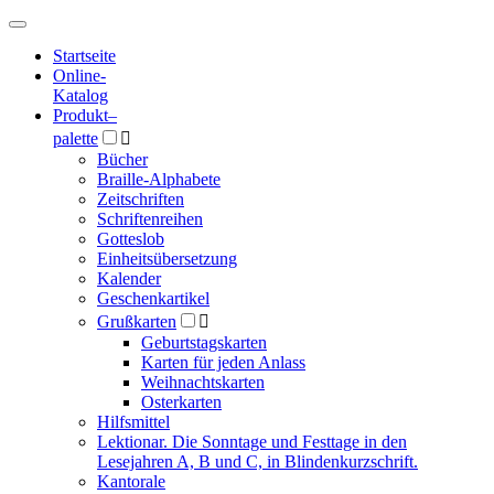
Hauptmenü
Hauptmenü
Startseite
Online-
Katalog
Produkt
–
palette

Bücher
Braille-Alphabete
Zeitschriften
Schriftenreihen
Gotteslob
Einheitsübersetzung
Kalender
Geschenkartikel
Grußkarten

Geburtstagskarten
Karten für jeden Anlass
Weihnachtskarten
Osterkarten
Hilfsmittel
Lektionar. Die Sonntage und Festtage in den
Lesejahren A, B und C, in Blindenkurzschrift.
Kantorale