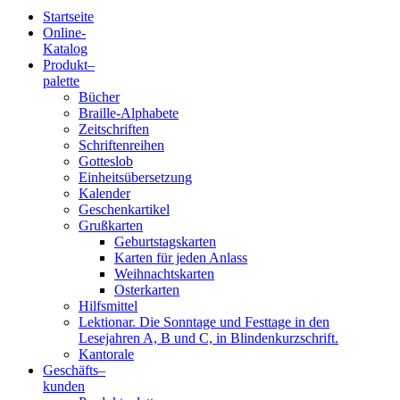
Startseite
Online-
Blindenschrift-
Katalog
Produkt
–
Verlag
palette
Bücher
und
Braille-Alphabete
Zeitschriften
-
Schriftenreihen
Gotteslob
Druckerei
Einheitsübersetzung
Kalender
gGmbH
Geschenkartikel
Grußkarten
Geburtstagskarten
Pauline
Karten für jeden Anlass
von
Weihnachtskarten
Mallinckrodt
Osterkarten
Hilfsmittel
Lektionar. Die Sonntage und Festtage in den
Lesejahren A, B und C, in Blindenkurzschrift.
Kantorale
Geschäfts­
–
kunden