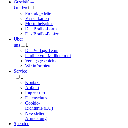
Geschäfts­
–
kunden

Produktpalette
Visitenkarten
Musterbeispiele
Das Braille-Format
Das Braille-Papier
Über
uns

Das Verlags-Team
Pauline von Mallinckrodt
Verlagsgeschichte
Wir informieren
Service

Kontakt
Anfahrt
Impressum
Datenschutz
Cookie-
Richtlinie (EU)
Newsletter-
Anmeldung
Spenden