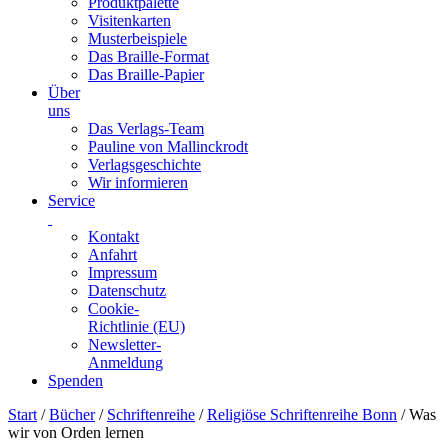
Produktpalette
Visitenkarten
Musterbeispiele
Das Braille-Format
Das Braille-Papier
Über
uns
Das Verlags-Team
Pauline von Mallinckrodt
Verlagsgeschichte
Wir informieren
Service
Kontakt
Anfahrt
Impressum
Datenschutz
Cookie-
Richtlinie (EU)
Newsletter-
Anmeldung
Spenden
Skip
Start
/
Bücher
/
Schriftenreihe
/
Religiöse Schriftenreihe Bonn
/ Was
to
wir von Orden lernen