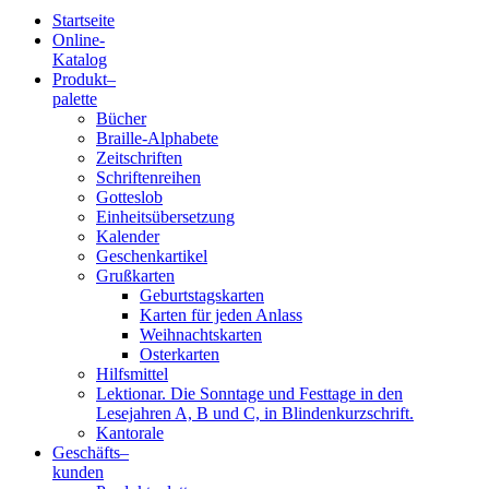
Startseite
Online-
Blindenschrift-
Katalog
Produkt
–
Verlag
palette
Bücher
und
Braille-Alphabete
Zeitschriften
-
Schriftenreihen
Gotteslob
Druckerei
Einheitsübersetzung
Kalender
gGmbH
Geschenkartikel
Grußkarten
Geburtstagskarten
Pauline
Karten für jeden Anlass
von
Weihnachtskarten
Mallinckrodt
Osterkarten
Hilfsmittel
Lektionar. Die Sonntage und Festtage in den
Lesejahren A, B und C, in Blindenkurzschrift.
Kantorale
Geschäfts­
–
kunden