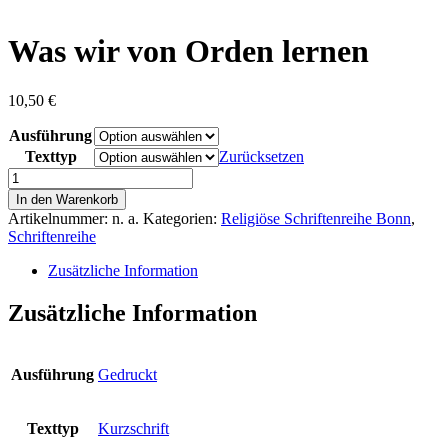
content
Was wir von Orden lernen
10,50
€
Ausführung
Texttyp
Zurücksetzen
Was
wir
In den Warenkorb
von
Artikelnummer:
n. a.
Kategorien:
Religiöse Schriftenreihe Bonn
,
Orden
Schriftenreihe
lernen
Menge
Zusätzliche Information
Zusätzliche Information
Ausführung
Gedruckt
Texttyp
Kurzschrift