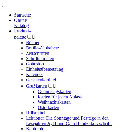
Hauptmenü
Hauptmenü
Startseite
Online-
Katalog
Produkt
–
palette

Bücher
Braille-Alphabete
Zeitschriften
Schriftenreihen
Gotteslob
Einheitsübersetzung
Kalender
Geschenkartikel
Grußkarten

Geburtstagskarten
Karten für jeden Anlass
Weihnachtskarten
Osterkarten
Hilfsmittel
Lektionar. Die Sonntage und Festtage in den
Lesejahren A, B und C, in Blindenkurzschrift.
Kantorale