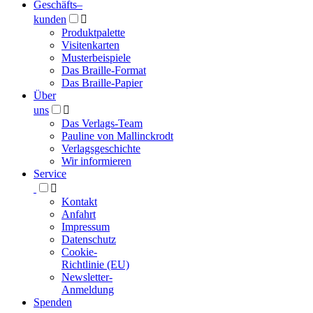
Geschäfts­
–
kunden

Produktpalette
Visitenkarten
Musterbeispiele
Das Braille-Format
Das Braille-Papier
Über
uns

Das Verlags-Team
Pauline von Mallinckrodt
Verlagsgeschichte
Wir informieren
Service

Kontakt
Anfahrt
Impressum
Datenschutz
Cookie-
Richtlinie (EU)
Newsletter-
Anmeldung
Spenden