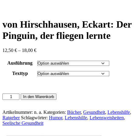
content
von Hirschhausen, Eckart: Der
Pinguin, der fliegen lernte
Preisspanne:
12,50
€
–
18,00
€
12,50 €
bis
Ausführung
18,00 €
Texttyp
von
In den Warenkorb
Hirschhausen,
Eckart:
Der
Artikelnummer:
n. a.
Kategorien:
Bücher
,
Gesundheit
,
Lebenshilfe
,
Pinguin,
Ratgeber
Schlagwörter:
Humor
,
Lebenshilfe
,
Lebensweisheiten
,
der
Seelische Gesundheit
fliegen
lernte