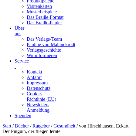
Produktpalette
Visitenkarten
Musterbeispiele
Das Braille-Format
Das Braille-Papier
Über
uns
Das Verlags-Team
Pauline von Mallinckrodt
Verlagsgeschichte
Wir informieren
Service
Kontakt
Anfahrt
Impressum
Datenschutz
Cookie-
Richtlinie (EU)
Newsletter-
Anmeldung
Spenden
Skip
Start
/
Bücher
/
Ratgeber
/
Gesundheit
/ von Hirschhausen, Eckart:
to
Der Pinguin, der fliegen lernte