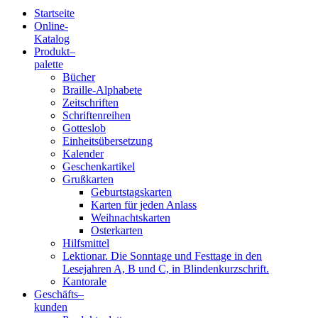
Startseite
Online-
Blindenschrift-
Katalog
Produkt
–
Verlag
palette
Bücher
und
Braille-Alphabete
Zeitschriften
-
Schriftenreihen
Gotteslob
Druckerei
Einheitsübersetzung
Kalender
gGmbH
Geschenkartikel
Grußkarten
Geburtstagskarten
Pauline
Karten für jeden Anlass
von
Weihnachtskarten
Mallinckrodt
Osterkarten
Hilfsmittel
Lektionar. Die Sonntage und Festtage in den
Lesejahren A, B und C, in Blindenkurzschrift.
Kantorale
Geschäfts­
–
kunden