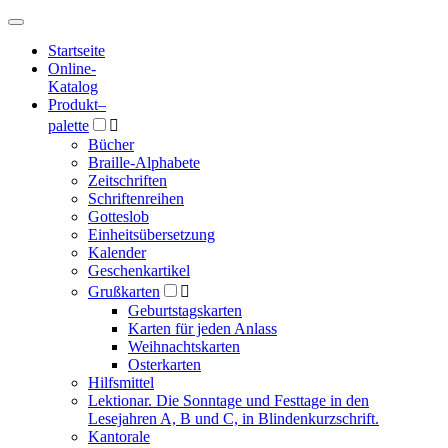
Hauptmenü
Hauptmenü
Startseite
Online-
Katalog
Produkt
–
palette

Bücher
Braille-Alphabete
Zeitschriften
Schriftenreihen
Gotteslob
Einheitsübersetzung
Kalender
Geschenkartikel
Grußkarten

Geburtstagskarten
Karten für jeden Anlass
Weihnachtskarten
Osterkarten
Hilfsmittel
Lektionar. Die Sonntage und Festtage in den
Lesejahren A, B und C, in Blindenkurzschrift.
Kantorale