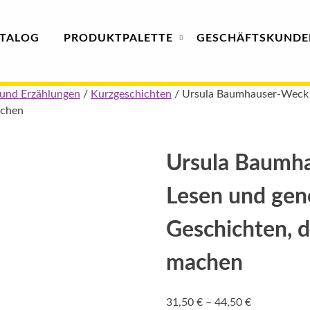
TALOG
PRODUKT
PALETTE
GESCHÄFTS­
KUNDE
und Erzählungen
/
Kurzgeschichten
/ Ursula Baumhauser-Weck 
achen
Ursula Baumh
Lesen und gen
Geschichten, 
machen
Preisspanne
31,50
€
–
44,50
€