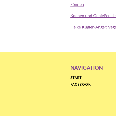
können
Kochen und Genießen: La
Heike Kügler-Anger: Vege
NAVIGATION
START
FACEBOOK
Proudly
powered