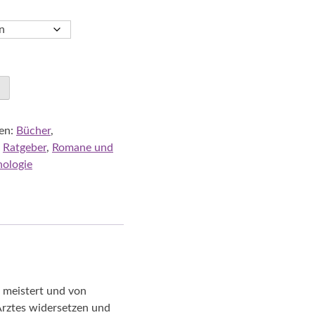
en:
Bücher
,
,
Ratgeber
,
Romane und
ologie
n meistert und von
Arztes widersetzen und