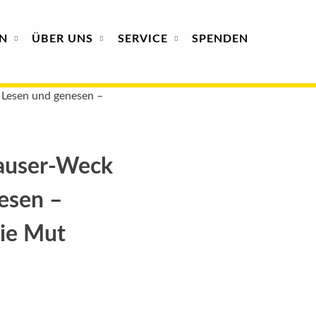
N
ÜBER
UNS
SERVICE
SPENDEN
Lesen und genesen –
auser-Weck
esen –
die Mut
: