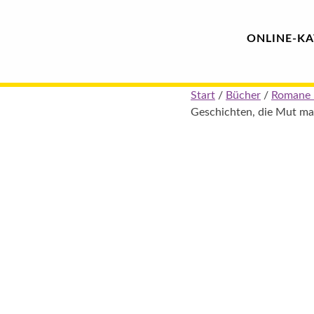
Hauptmenü
Blindenschrift-
ONLINE-
KA
Verlag
Skip
Start
/
Bücher
/
Romane 
und
to
Geschichten, die Mut m
content
-
Druckerei
gGmbH
Pauline
von
Mallinckrodt