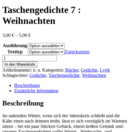
content
Taschengedichte 7 :
Weihnachten
Preisspanne:
3,00
€
–
5,00
€
3,00 €
Ausführung
bis
5,00 €
Texttyp
Zurücksetzen
Taschengedichte
7
In den Warenkorb
:
Artikelnummer:
n. a.
Kategorien:
Bücher
,
Gedichte
,
Lyrik
Weihnachten
Schlagwörter:
Gedichte
,
Taschengedichte
,
Weihnachten
Menge
Beschreibung
Zusätzliche Information
Beschreibung
Im nahenden Winter, wenn sich der Jahreskreis schließt und die
Kälte einen nach drinnen treibt, lässt es sich vorzüglich im Warmen
sitzen – bei ein paar Stücken Gebäck, einem heißen Getränk und:
unseren Taschengedichten voller Winter-, Weihnachts- und