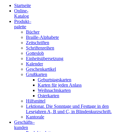
Startseite
Online-
Blindenschrift-
Katalog
Produkt
–
Verlag
palette
Bücher
und
Braille-Alphabete
Zeitschriften
-
Schriftenreihen
Gotteslob
Druckerei
Einheitsübersetzung
Kalender
gGmbH
Geschenkartikel
Grußkarten
Geburtstagskarten
Pauline
Karten für jeden Anlass
von
Weihnachtskarten
Mallinckrodt
Osterkarten
Hilfsmittel
Lektionar. Die Sonntage und Festtage in den
Lesejahren A, B und C, in Blindenkurzschrift.
Kantorale
Geschäfts­
–
kunden