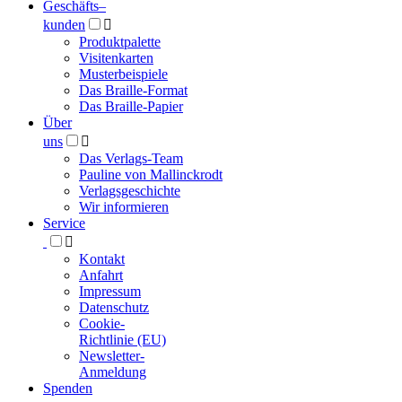
Geschäfts­
–
kunden

Produktpalette
Visitenkarten
Musterbeispiele
Das Braille-Format
Das Braille-Papier
Über
uns

Das Verlags-Team
Pauline von Mallinckrodt
Verlagsgeschichte
Wir informieren
Service

Kontakt
Anfahrt
Impressum
Datenschutz
Cookie-
Richtlinie (EU)
Newsletter-
Anmeldung
Spenden