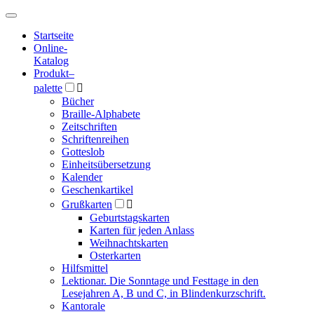
Hauptmenü
Hauptmenü
Startseite
Online-
Katalog
Produkt
–
palette

Bücher
Braille-Alphabete
Zeitschriften
Schriftenreihen
Gotteslob
Einheitsübersetzung
Kalender
Geschenkartikel
Grußkarten

Geburtstagskarten
Karten für jeden Anlass
Weihnachtskarten
Osterkarten
Hilfsmittel
Lektionar. Die Sonntage und Festtage in den
Lesejahren A, B und C, in Blindenkurzschrift.
Kantorale