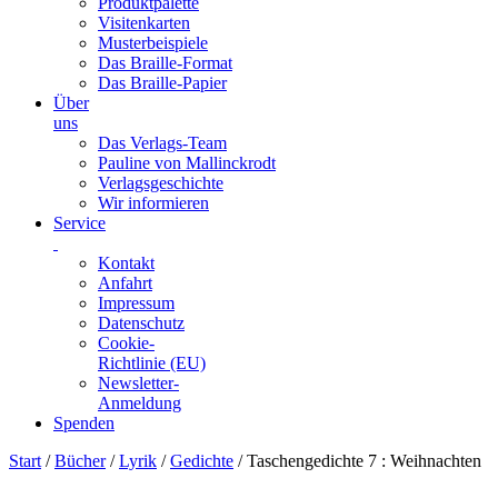
Produktpalette
Visitenkarten
Musterbeispiele
Das Braille-Format
Das Braille-Papier
Über
uns
Das Verlags-Team
Pauline von Mallinckrodt
Verlagsgeschichte
Wir informieren
Service
Kontakt
Anfahrt
Impressum
Datenschutz
Cookie-
Richtlinie (EU)
Newsletter-
Anmeldung
Spenden
Skip
Start
/
Bücher
/
Lyrik
/
Gedichte
/ Taschengedichte 7 : Weihnachten
to