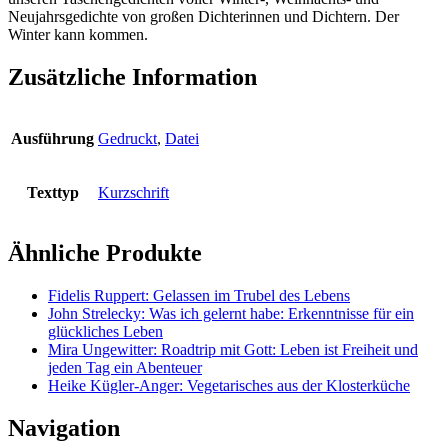
Neujahrsgedichte von großen Dichterinnen und Dichtern. Der
Winter kann kommen.
Zusätzliche Information
Ausführung
Gedruckt
,
Datei
Texttyp
Kurzschrift
Ähnliche Produkte
Fidelis Ruppert: Gelassen im Trubel des Lebens
John Strelecky: Was ich gelernt habe: Erkenntnisse für ein
glückliches Leben
Mira Ungewitter: Roadtrip mit Gott: Leben ist Freiheit und
jeden Tag ein Abenteuer
Heike Kügler-Anger: Vegetarisches aus der Klosterküche
Navigation