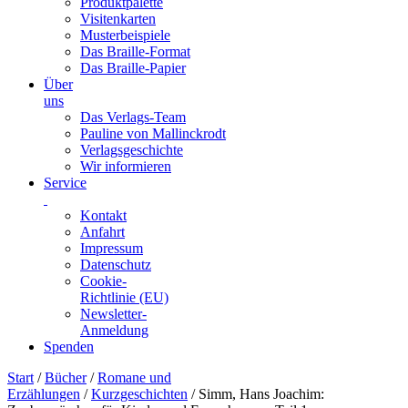
Produktpalette
Visitenkarten
Musterbeispiele
Das Braille-Format
Das Braille-Papier
Über
uns
Das Verlags-Team
Pauline von Mallinckrodt
Verlagsgeschichte
Wir informieren
Service
Kontakt
Anfahrt
Impressum
Datenschutz
Cookie-
Richtlinie (EU)
Newsletter-
Anmeldung
Spenden
Skip
Start
/
Bücher
/
Romane und
to
Erzählungen
/
Kurzgeschichten
/ Simm, Hans Joachim: