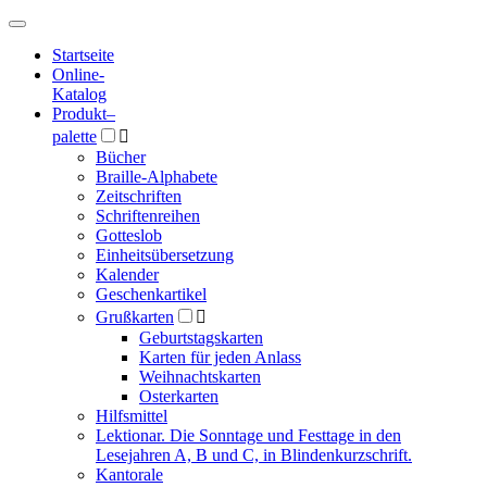
Hauptmenü
Hauptmenü
Startseite
Online-
Katalog
Produkt
–
palette

Bücher
Braille-Alphabete
Zeitschriften
Schriftenreihen
Gotteslob
Einheitsübersetzung
Kalender
Geschenkartikel
Grußkarten

Geburtstagskarten
Karten für jeden Anlass
Weihnachtskarten
Osterkarten
Hilfsmittel
Lektionar. Die Sonntage und Festtage in den
Lesejahren A, B und C, in Blindenkurzschrift.
Kantorale