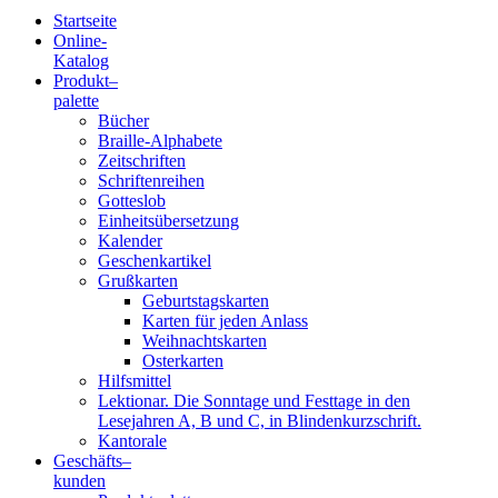
Startseite
Online-
Blindenschrift-
Katalog
Produkt
–
Verlag
palette
Bücher
und
Braille-Alphabete
Zeitschriften
-
Schriftenreihen
Gotteslob
Druckerei
Einheitsübersetzung
Kalender
gGmbH
Geschenkartikel
Grußkarten
Geburtstagskarten
Pauline
Karten für jeden Anlass
von
Weihnachtskarten
Mallinckrodt
Osterkarten
Hilfsmittel
Lektionar. Die Sonntage und Festtage in den
Lesejahren A, B und C, in Blindenkurzschrift.
Kantorale
Geschäfts­
–
kunden