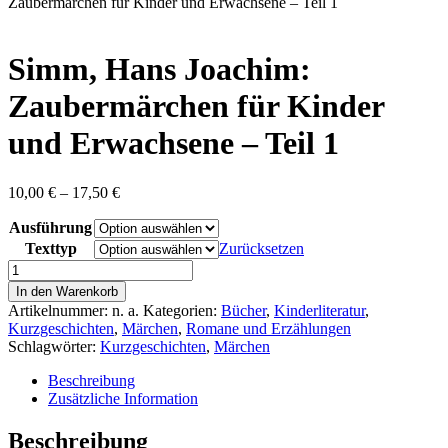
content
Zaubermärchen für Kinder und Erwachsene – Teil 1
Simm, Hans Joachim:
Zaubermärchen für Kinder
und Erwachsene – Teil 1
Preisspanne:
10,00
€
–
17,50
€
10,00 €
Ausführung
bis
17,50 €
Texttyp
Zurücksetzen
Simm,
Hans
In den Warenkorb
Joachim:
Artikelnummer:
n. a.
Kategorien:
Bücher
,
Kinderliteratur
,
Zaubermärchen
Kurzgeschichten
,
Märchen
,
Romane und Erzählungen
für
Schlagwörter:
Kurzgeschichten
,
Märchen
Kinder
und
Beschreibung
Erwachsene
Zusätzliche Information
-
Teil
Beschreibung
1