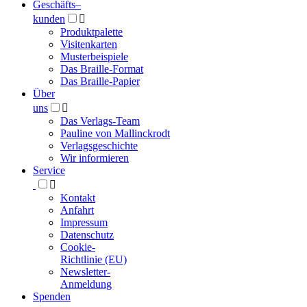
Geschäfts­
–
kunden

Produktpalette
Visitenkarten
Musterbeispiele
Das Braille-Format
Das Braille-Papier
Über
uns

Das Verlags-Team
Pauline von Mallinckrodt
Verlagsgeschichte
Wir informieren
Service

Kontakt
Anfahrt
Impressum
Datenschutz
Cookie-
Richtlinie (EU)
Newsletter-
Anmeldung
Spenden