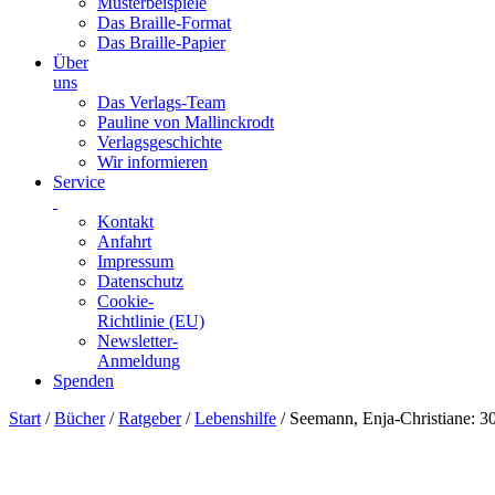
Musterbeispiele
Das Braille-Format
Das Braille-Papier
Über
uns
Das Verlags-Team
Pauline von Mallinckrodt
Verlagsgeschichte
Wir informieren
Service
Kontakt
Anfahrt
Impressum
Datenschutz
Cookie-
Richtlinie (EU)
Newsletter-
Anmeldung
Spenden
Skip
Start
/
Bücher
/
Ratgeber
/
Lebenshilfe
/ Seemann, Enja-Christiane: 30
to
content