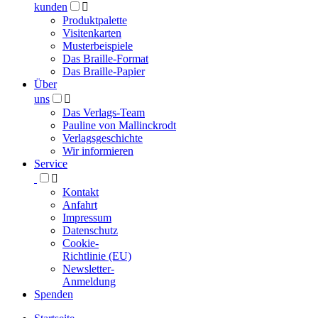
kunden

Produktpalette
Visitenkarten
Musterbeispiele
Das Braille-Format
Das Braille-Papier
Über
uns

Das Verlags-Team
Pauline von Mallinckrodt
Verlagsgeschichte
Wir informieren
Service

Kontakt
Anfahrt
Impressum
Datenschutz
Cookie-
Richtlinie (EU)
Newsletter-
Anmeldung
Spenden