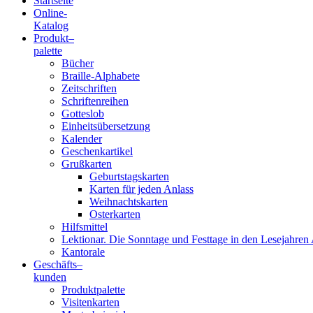
Startseite
Online-
Blindenschrift-
Katalog
Produkt
–
Verlag
palette
Bücher
und
Braille-Alphabete
Zeitschriften
-
Schriftenreihen
Gotteslob
Druckerei
Einheitsübersetzung
Kalender
gGmbH
Geschenkartikel
Grußkarten
Geburtstagskarten
Pauline
Karten für jeden Anlass
von
Weihnachtskarten
Mallinckrodt
Osterkarten
Hilfsmittel
Lektionar. Die Sonntage und Festtage in den Lesejahren 
Kantorale
Geschäfts­
–
kunden
Produktpalette
Visitenkarten