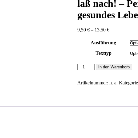
laß nach! – Pe
gesundes Lebe
Preisspanne:
9,50
€
–
13,50
€
9,50 €
bis
Ausführung
13,50 €
Texttyp
Seemann,
In den Warenkorb
Enja-
Christiane:
30
Artikelnummer:
n. a.
Kategori
Tage
-
Streß
laß
nach!
-
Persönliche
Impulse
für