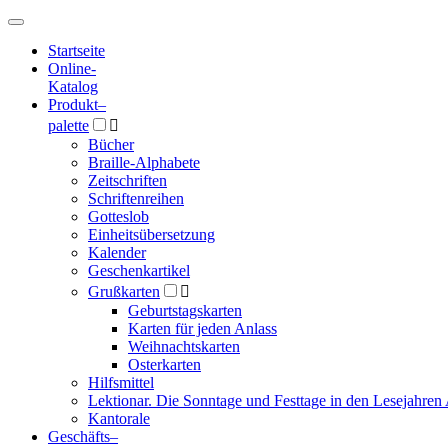
Hauptmenü
Hauptmenü
Startseite
Online-
Katalog
Produkt
–
palette

Bücher
Braille-Alphabete
Zeitschriften
Schriftenreihen
Gotteslob
Einheitsübersetzung
Kalender
Geschenkartikel
Grußkarten

Geburtstagskarten
Karten für jeden Anlass
Weihnachtskarten
Osterkarten
Hilfsmittel
Lektionar. Die Sonntage und Festtage in den Lesejahren 
Kantorale
Geschäfts­
–