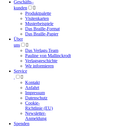
Geschäfts­
–
kunden

Produktpalette
Visitenkarten
Musterbeispiele
Das Braille-Format
Das Braille-Papier
Über
uns

Das Verlags-Team
Pauline von Mallinckrodt
Verlagsgeschichte
Wir informieren
Service

Kontakt
Anfahrt
Impressum
Datenschutz
Cookie-
Richtlinie (EU)
Newsletter-
Anmeldung
Spenden