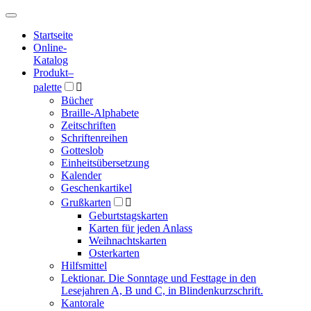
Hauptmenü
Hauptmenü
Startseite
Online-
Katalog
Produkt
–
palette

Bücher
Braille-Alphabete
Zeitschriften
Schriftenreihen
Gotteslob
Einheitsübersetzung
Kalender
Geschenkartikel
Grußkarten

Geburtstagskarten
Karten für jeden Anlass
Weihnachtskarten
Osterkarten
Hilfsmittel
Lektionar. Die Sonntage und Festtage in den
Lesejahren A, B und C, in Blindenkurzschrift.
Kantorale