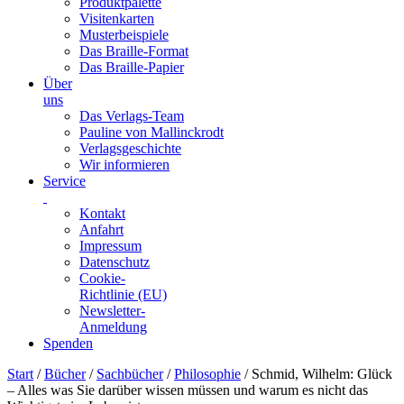
Produktpalette
Visitenkarten
Musterbeispiele
Das Braille-Format
Das Braille-Papier
Über
uns
Das Verlags-Team
Pauline von Mallinckrodt
Verlagsgeschichte
Wir informieren
Service
Kontakt
Anfahrt
Impressum
Datenschutz
Cookie-
Richtlinie (EU)
Newsletter-
Anmeldung
Spenden
Skip
Start
/
Bücher
/
Sachbücher
/
Philosophie
/ Schmid, Wilhelm: Glück
to
– Alles was Sie darüber wissen müssen und warum es nicht das