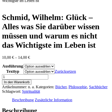
content
Wichtigste im Leben ist
Schmid, Wilhelm: Glück –
Alles was Sie darüber wissen
müssen und warum es nicht
das Wichtigste im Leben ist
Preisspanne:
10,00
€
–
14,00
€
10,00 €
Ausführung
bis
14,00 €
Texttyp
Zurücksetzen
Schmid,
Wilhelm:
In den Warenkorb
Glück
Artikelnummer:
n. a.
Kategorien:
Bücher
,
Philosophie
,
Sachbücher
-
Schlagwort:
Spiritualität
Alles
was
Beschreibung
Zusätzliche Information
Sie
darüber
Beschreibung