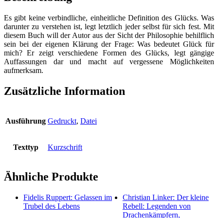
wissen
müssen
Es gibt keine verbindliche, einheitliche Definition des Glücks. Was
und
darunter zu verstehen ist, legt letztlich jeder selbst für sich fest. Mit
warum
diesem Buch will der Autor aus der Sicht der Philosophie behilflich
es
sein bei der eigenen Klärung der Frage: Was bedeutet Glück für
nicht
mich? Er zeigt verschiedene Formen des Glücks, legt gängige
das
Auffassungen dar und macht auf vergessene Möglichkeiten
Wichtigste
aufmerksam.
im
Leben
ist
Zusätzliche Information
Menge
Ausführung
Gedruckt
,
Datei
Texttyp
Kurzschrift
Ähnliche Produkte
Fidelis Ruppert: Gelassen im
Christian Linker: Der kleine
Trubel des Lebens
Rebell: Legenden von
Drachenkämpfern,