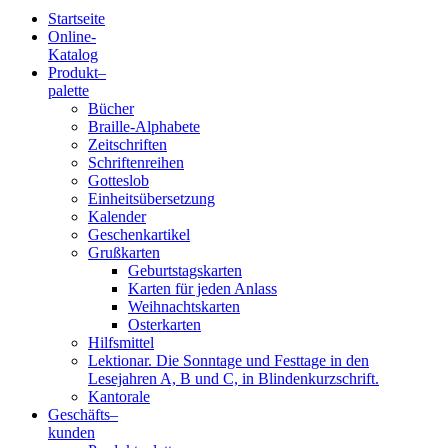
Startseite
Online-
Blindenschrift-
Katalog
Produkt
–
Verlag
palette
Bücher
und
Braille-Alphabete
Zeitschriften
-
Schriftenreihen
Gotteslob
Druckerei
Einheitsübersetzung
Kalender
gGmbH
Geschenkartikel
Grußkarten
Geburtstagskarten
Pauline
Karten für jeden Anlass
von
Weihnachtskarten
Mallinckrodt
Osterkarten
Hilfsmittel
Lektionar. Die Sonntage und Festtage in den
Lesejahren A, B und C, in Blindenkurzschrift.
Kantorale
Geschäfts­
–
kunden