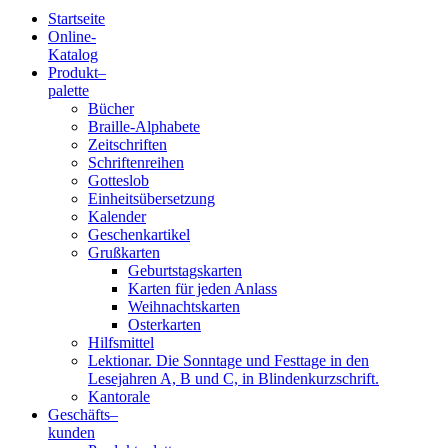
Startseite
Online-
Blindenschrift-
Katalog
Produkt
–
Verlag
palette
Bücher
und
Braille-Alphabete
Zeitschriften
-
Schriftenreihen
Gotteslob
Druckerei
Einheitsübersetzung
Kalender
gGmbH
Geschenkartikel
Grußkarten
Geburtstagskarten
Pauline
Karten für jeden Anlass
von
Weihnachtskarten
Mallinckrodt
Osterkarten
Hilfsmittel
Lektionar. Die Sonntage und Festtage in den
Lesejahren A, B und C, in Blindenkurzschrift.
Kantorale
Geschäfts­
–
kunden