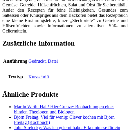
Gemüse, Getreide, Hülsenfrüchten, Salat und Obst für Sie bereithält.
Außer den Rezepten für feine Kleinigkeiten, Gesundes zum
Sattessen oder Knuspriges aus dem Backofen bietet das Rezeptbuch
eine kleine Ernährungslehre, kurze „Steckbriefe“ zu Getreide und
Hülsenfrüchten sowie Informationen zu alternativen Süß- und
Geliermitteln.
Zusätzliche Information
Ausführung
Gedruckt
,
Datei
Texttyp
Kurzschrift
Ähnliche Produkte
Martin Wirth: Halt! Hier Grenze: Beobachtungen eines
blinden Theologen und Biologen
Björn Freitag, Viel für wenig: Clever kochen mit Björn
Freitag (Kochbuch)
John Strelecky: Was ich gelernt habe: Erkenntnisse für ein