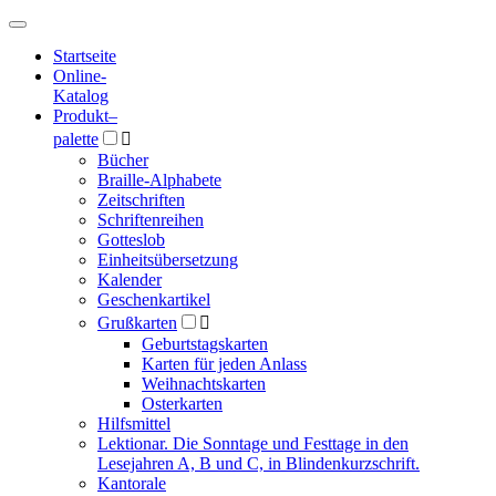
Hauptmenü
Hauptmenü
Startseite
Online-
Katalog
Produkt
–
palette

Bücher
Braille-Alphabete
Zeitschriften
Schriftenreihen
Gotteslob
Einheitsübersetzung
Kalender
Geschenkartikel
Grußkarten

Geburtstagskarten
Karten für jeden Anlass
Weihnachtskarten
Osterkarten
Hilfsmittel
Lektionar. Die Sonntage und Festtage in den
Lesejahren A, B und C, in Blindenkurzschrift.
Kantorale