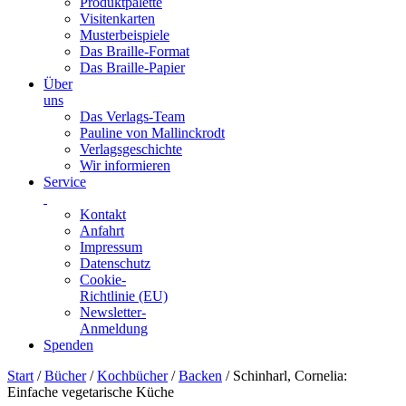
Produktpalette
Visitenkarten
Musterbeispiele
Das Braille-Format
Das Braille-Papier
Über
uns
Das Verlags-Team
Pauline von Mallinckrodt
Verlagsgeschichte
Wir informieren
Service
Kontakt
Anfahrt
Impressum
Datenschutz
Cookie-
Richtlinie (EU)
Newsletter-
Anmeldung
Spenden
Skip
Start
/
Bücher
/
Kochbücher
/
Backen
/ Schinharl, Cornelia:
to
Einfache vegetarische Küche