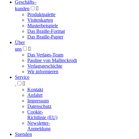
Geschäfts­
–
kunden

Produktpalette
Visitenkarten
Musterbeispiele
Das Braille-Format
Das Braille-Papier
Über
uns

Das Verlags-Team
Pauline von Mallinckrodt
Verlagsgeschichte
Wir informieren
Service

Kontakt
Anfahrt
Impressum
Datenschutz
Cookie-
Richtlinie (EU)
Newsletter-
Anmeldung
Spenden