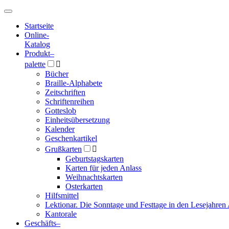
Hauptmenü
Hauptmenü
Startseite
Online-
Katalog
Produkt
–
palette

Bücher
Braille-Alphabete
Zeitschriften
Schriftenreihen
Gotteslob
Einheitsübersetzung
Kalender
Geschenkartikel
Grußkarten

Geburtstagskarten
Karten für jeden Anlass
Weihnachtskarten
Osterkarten
Hilfsmittel
Lektionar. Die Sonntage und Festtage in den Lesejahren 
Kantorale
Geschäfts­
–