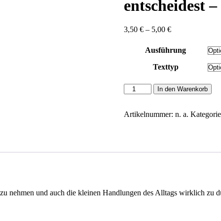
entscheidest 
Preisspanne:
3,50
€
–
5,00
€
3,50 €
bis
Ausführung
5,00 €
Texttyp
Schaffer,
In den Warenkorb
Ulrich:
...
weil
Artikelnummer:
n. a.
Kategori
du
dein
Leben
entscheidest
-
Kurzbetrachtungen
Menge
d zu nehmen und auch die kleinen Handlungen des Alltags wirklich zu 