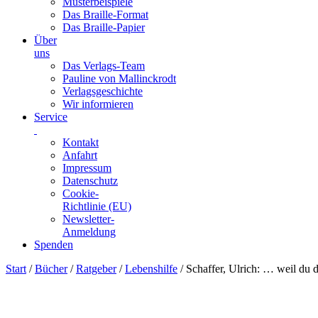
Musterbeispiele
Das Braille-Format
Das Braille-Papier
Über
uns
Das Verlags-Team
Pauline von Mallinckrodt
Verlagsgeschichte
Wir informieren
Service
Kontakt
Anfahrt
Impressum
Datenschutz
Cookie-
Richtlinie (EU)
Newsletter-
Anmeldung
Spenden
Skip
Start
/
Bücher
/
Ratgeber
/
Lebenshilfe
/ Schaffer, Ulrich: … weil du 
to
content