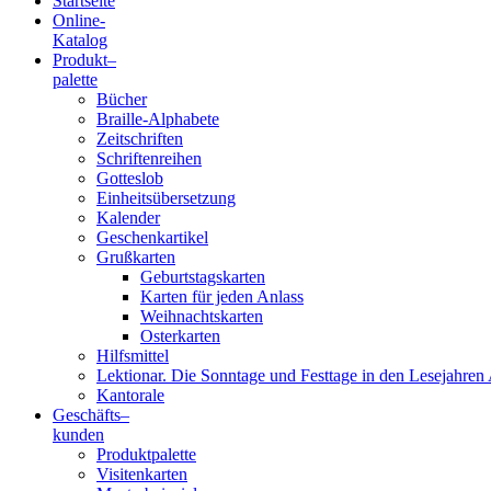
Startseite
Online-
Blindenschrift-
Katalog
Produkt
–
Verlag
palette
Bücher
und
Braille-Alphabete
Zeitschriften
-
Schriftenreihen
Gotteslob
Druckerei
Einheitsübersetzung
Kalender
gGmbH
Geschenkartikel
Grußkarten
Geburtstagskarten
Pauline
Karten für jeden Anlass
von
Weihnachtskarten
Mallinckrodt
Osterkarten
Hilfsmittel
Lektionar. Die Sonntage und Festtage in den Lesejahren 
Kantorale
Geschäfts­
–
kunden
Produktpalette
Visitenkarten