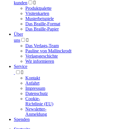
kunden

Produktpalette
Visitenkarten
Musterbeispiele
Das Braille-Format
Das Braille-Papier
Über
uns

Das Verlags-Team
Pauline von Mallinckrodt
Verlagsgeschichte
Wir informieren
Service

Kontakt
Anfahrt
Impressum
Datenschutz
Cookie-
Richtlinie (EU)
Newsletter-
Anmeldung
Spenden