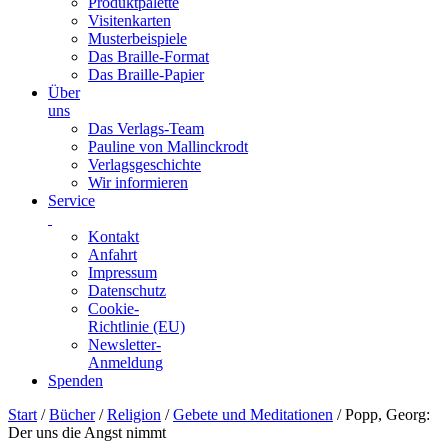
Produktpalette
Visitenkarten
Musterbeispiele
Das Braille-Format
Das Braille-Papier
Über
uns
Das Verlags-Team
Pauline von Mallinckrodt
Verlagsgeschichte
Wir informieren
Service
Kontakt
Anfahrt
Impressum
Datenschutz
Cookie-
Richtlinie (EU)
Newsletter-
Anmeldung
Spenden
Skip
Start
/
Bücher
/
Religion
/
Gebete und Meditationen
/ Popp, Georg:
to
Der uns die Angst nimmt