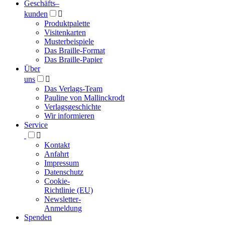
Geschäfts­
–
kunden

Produktpalette
Visitenkarten
Musterbeispiele
Das Braille-Format
Das Braille-Papier
Über
uns

Das Verlags-Team
Pauline von Mallinckrodt
Verlagsgeschichte
Wir informieren
Service

Kontakt
Anfahrt
Impressum
Datenschutz
Cookie-
Richtlinie (EU)
Newsletter-
Anmeldung
Spenden