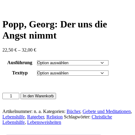
content
Popp, Georg: Der uns die
Angst nimmt
Preisspanne:
22,50
€
–
32,00
€
22,50 €
bis
Ausführung
32,00 €
Texttyp
Popp,
In den Warenkorb
Georg:
Der
uns
Artikelnummer:
n. a.
Kategorien:
Bücher
,
Gebete und Meditationen
,
die
Lebenshilfe
,
Ratgeber
,
Religion
Schlagwörter:
Christliche
Angst
Lebenshilfe
,
Lebensweisheiten
nimmt
Menge