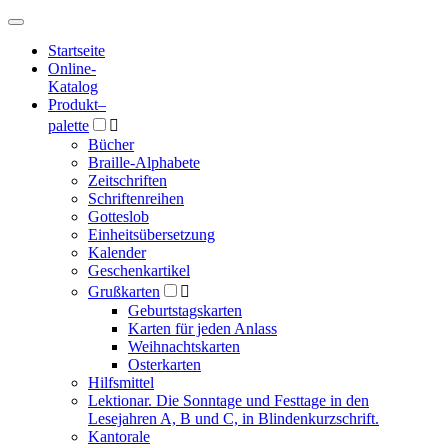
Hauptmenü
Hauptmenü
Startseite
Online-
Katalog
Produkt
–
palette

Bücher
Braille-Alphabete
Zeitschriften
Schriftenreihen
Gotteslob
Einheitsübersetzung
Kalender
Geschenkartikel
Grußkarten

Geburtstagskarten
Karten für jeden Anlass
Weihnachtskarten
Osterkarten
Hilfsmittel
Lektionar. Die Sonntage und Festtage in den
Lesejahren A, B und C, in Blindenkurzschrift.
Kantorale