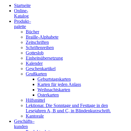
Startseite
Online-
Blindenschrift-
Katalog
Produkt
–
Verlag
palette
Bücher
und
Braille-Alphabete
Zeitschriften
-
Schriftenreihen
Gotteslob
Druckerei
Einheitsübersetzung
Kalender
gGmbH
Geschenkartikel
Grußkarten
Geburtstagskarten
Pauline
Karten für jeden Anlass
von
Weihnachtskarten
Mallinckrodt
Osterkarten
Hilfsmittel
Lektionar. Die Sonntage und Festtage in den
Lesejahren A, B und C, in Blindenkurzschrift.
Kantorale
Geschäfts­
–
kunden