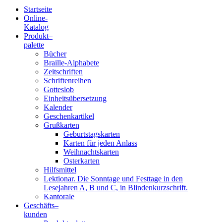
Startseite
Online-
Blindenschrift-
Katalog
Produkt
–
Verlag
palette
Bücher
und
Braille-Alphabete
Zeitschriften
-
Schriftenreihen
Gotteslob
Druckerei
Einheitsübersetzung
Kalender
gGmbH
Geschenkartikel
Grußkarten
Geburtstagskarten
Pauline
Karten für jeden Anlass
von
Weihnachtskarten
Mallinckrodt
Osterkarten
Hilfsmittel
Lektionar. Die Sonntage und Festtage in den
Lesejahren A, B und C, in Blindenkurzschrift.
Kantorale
Geschäfts­
–
kunden