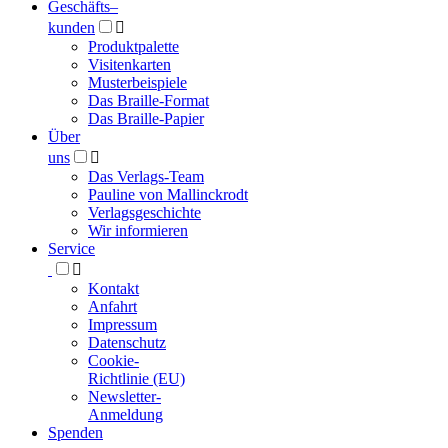
Geschäfts­
–
kunden

Produktpalette
Visitenkarten
Musterbeispiele
Das Braille-Format
Das Braille-Papier
Über
uns

Das Verlags-Team
Pauline von Mallinckrodt
Verlagsgeschichte
Wir informieren
Service

Kontakt
Anfahrt
Impressum
Datenschutz
Cookie-
Richtlinie (EU)
Newsletter-
Anmeldung
Spenden