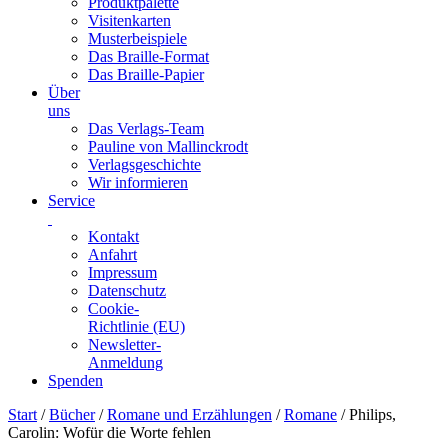
Produktpalette
Visitenkarten
Musterbeispiele
Das Braille-Format
Das Braille-Papier
Über
uns
Das Verlags-Team
Pauline von Mallinckrodt
Verlagsgeschichte
Wir informieren
Service
Kontakt
Anfahrt
Impressum
Datenschutz
Cookie-
Richtlinie (EU)
Newsletter-
Anmeldung
Spenden
Skip
Start
/
Bücher
/
Romane und Erzählungen
/
Romane
/ Philips,
to
Carolin: Wofür die Worte fehlen