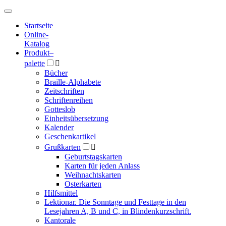
Hauptmenü
Hauptmenü
Startseite
Online-
Katalog
Produkt
–
palette

Bücher
Braille-Alphabete
Zeitschriften
Schriftenreihen
Gotteslob
Einheitsübersetzung
Kalender
Geschenkartikel
Grußkarten

Geburtstagskarten
Karten für jeden Anlass
Weihnachtskarten
Osterkarten
Hilfsmittel
Lektionar. Die Sonntage und Festtage in den
Lesejahren A, B und C, in Blindenkurzschrift.
Kantorale