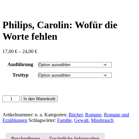
content
Philips, Carolin: Wofür die
Worte fehlen
Preisspanne:
17,00
€
–
24,00
€
17,00 €
bis
Ausführung
24,00 €
Texttyp
Philips,
In den Warenkorb
Carolin:
Wofür
die
Artikelnummer:
n. a.
Kategorien:
Bücher
,
Romane
,
Romane und
Worte
Erzählungen
Schlagwörter:
Familie
,
Gewalt
,
Missbrauch
fehlen
Menge
Beschreibung
Zusätzliche Information