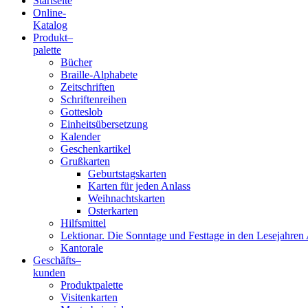
Startseite
Online-
Blindenschrift-
Katalog
Produkt
–
Verlag
palette
Bücher
und
Braille-Alphabete
Zeitschriften
-
Schriftenreihen
Gotteslob
Druckerei
Einheitsübersetzung
Kalender
gGmbH
Geschenkartikel
Grußkarten
Geburtstagskarten
Pauline
Karten für jeden Anlass
von
Weihnachtskarten
Mallinckrodt
Osterkarten
Hilfsmittel
Lektionar. Die Sonntage und Festtage in den Lesejahren 
Kantorale
Geschäfts­
–
kunden
Produktpalette
Visitenkarten