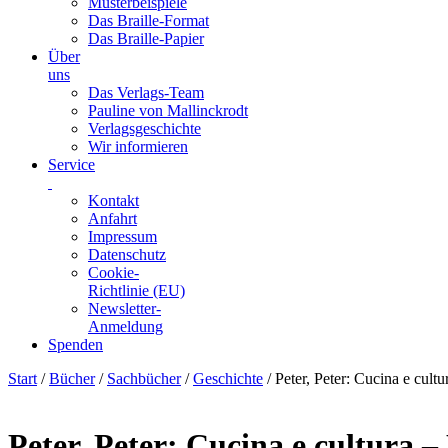
Musterbeispiele
Das Braille-Format
Das Braille-Papier
Über
uns
Das Verlags-Team
Pauline von Mallinckrodt
Verlagsgeschichte
Wir informieren
Service
Kontakt
Anfahrt
Impressum
Datenschutz
Cookie-
Richtlinie (EU)
Newsletter-
Anmeldung
Spenden
Skip
Start
/
Bücher
/
Sachbücher
/
Geschichte
/ Peter, Peter: Cucina e cult
to
content
Peter, Peter: Cucina e cultura –