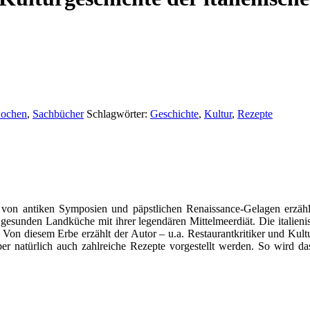
ochen
,
Sachbücher
Schlagwörter:
Geschichte
,
Kultur
,
Rezepte
ird von antiken Symposien und päpstlichen Renaissance-Gelagen erzä
sunden Landküche mit ihrer legendären Mittelmeerdiät. Die italienisc
 Von diesem Erbe erzählt der Autor – u.a. Restaurantkritiker und Kultur
 aber natürlich auch zahlreiche Rezepte vorgestellt werden. So wird d