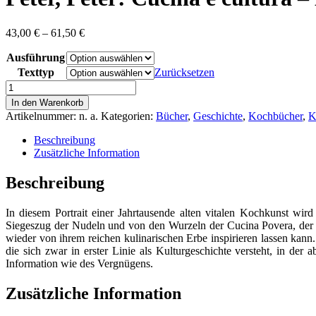
Preisspanne:
43,00
€
–
61,50
€
43,00 €
Ausführung
bis
61,50 €
Texttyp
Zurücksetzen
Peter,
Peter:
In den Warenkorb
Cucina
Artikelnummer:
n. a.
Kategorien:
Bücher
,
Geschichte
,
Kochbücher
,
K
e
cultura
Beschreibung
-
Zusätzliche Information
Kulturgeschichte
der
Beschreibung
italienischen
Küche
In diesem Portrait einer Jahrtausende alten vitalen Kochkunst w
Menge
Siegeszug der Nudeln und von den Wurzeln der Cucina Povera, der ge
wieder von ihrem reichen kulinarischen Erbe inspirieren lassen kann.
die sich zwar in erster Linie als Kulturgeschichte versteht, in der
Information wie des Vergnügens.
Zusätzliche Information