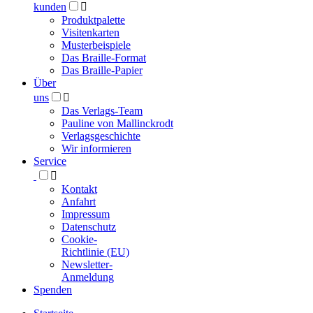
kunden

Produktpalette
Visitenkarten
Musterbeispiele
Das Braille-Format
Das Braille-Papier
Über
uns

Das Verlags-Team
Pauline von Mallinckrodt
Verlagsgeschichte
Wir informieren
Service

Kontakt
Anfahrt
Impressum
Datenschutz
Cookie-
Richtlinie (EU)
Newsletter-
Anmeldung
Spenden