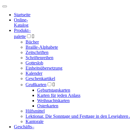
Hauptmenü
Hauptmenü
Startseite
Online-
Katalog
Produkt
–
palette

Bücher
Braille-Alphabete
Zeitschriften
Schriftenreihen
Gotteslob
Einheitsübersetzung
Kalender
Geschenkartikel
Grußkarten

Geburtstagskarten
Karten für jeden Anlass
Weihnachtskarten
Osterkarten
Hilfsmittel
Lektionar. Die Sonntage und Festtage in den Lesejahren 
Kantorale
Geschäfts­
–