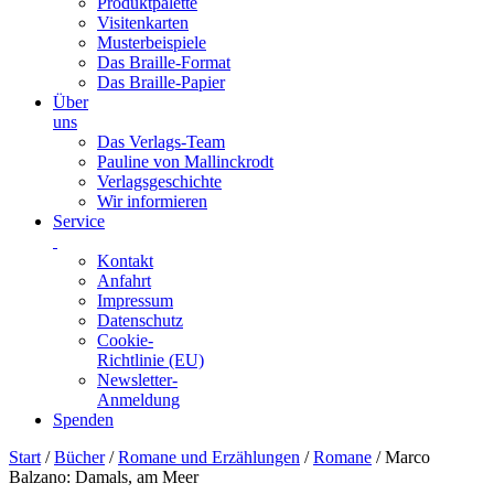
Produktpalette
Visitenkarten
Musterbeispiele
Das Braille-Format
Das Braille-Papier
Über
uns
Das Verlags-Team
Pauline von Mallinckrodt
Verlagsgeschichte
Wir informieren
Service
Kontakt
Anfahrt
Impressum
Datenschutz
Cookie-
Richtlinie (EU)
Newsletter-
Anmeldung
Spenden
Skip
Start
/
Bücher
/
Romane und Erzählungen
/
Romane
/ Marco
to
Balzano: Damals, am Meer