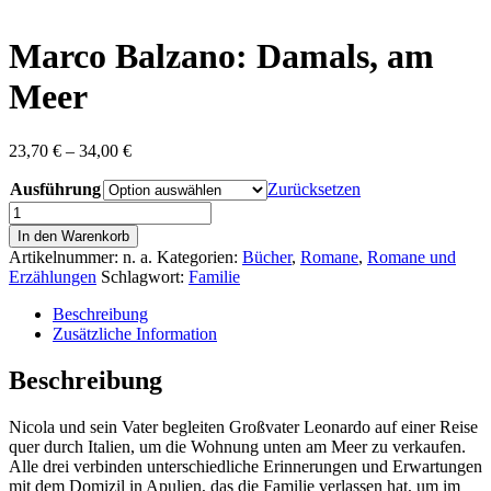
content
Marco Balzano: Damals, am
Meer
Preisspanne:
23,70
€
–
34,00
€
23,70 €
Ausführung
bis
Zurücksetzen
34,00 €
Marco
Balzano:
In den Warenkorb
Damals,
Artikelnummer:
n. a.
Kategorien:
Bücher
,
Romane
,
Romane und
am
Erzählungen
Schlagwort:
Familie
Meer
Menge
Beschreibung
Zusätzliche Information
Beschreibung
Nicola und sein Vater begleiten Großvater Leonardo auf einer Reise
quer durch Italien, um die Wohnung unten am Meer zu verkaufen.
Alle drei verbinden unterschiedliche Erinnerungen und Erwartungen
mit dem Domizil in Apulien, das die Familie verlassen hat, um im