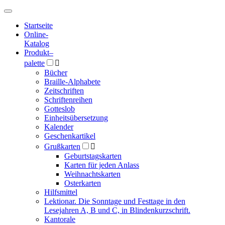
Hauptmenü
Hauptmenü
Startseite
Online-
Katalog
Produkt
–
palette

Bücher
Braille-Alphabete
Zeitschriften
Schriftenreihen
Gotteslob
Einheitsübersetzung
Kalender
Geschenkartikel
Grußkarten

Geburtstagskarten
Karten für jeden Anlass
Weihnachtskarten
Osterkarten
Hilfsmittel
Lektionar. Die Sonntage und Festtage in den
Lesejahren A, B und C, in Blindenkurzschrift.
Kantorale