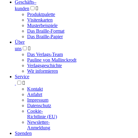
Geschäfts­
–
kunden

Produktpalette
Visitenkarten
Musterbeispiele
Das Braille-Format
Das Braille-Papier
Über
uns

Das Verlags-Team
Pauline von Mallinckrodt
Verlagsgeschichte
Wir informieren
Service

Kontakt
Anfahrt
Impressum
Datenschutz
Cookie-
Richtlinie (EU)
Newsletter-
Anmeldung
Spenden