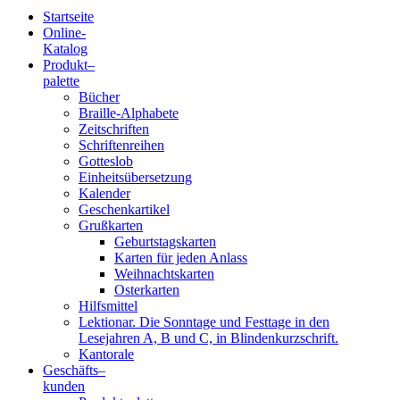
Startseite
Online-
Blindenschrift-
Katalog
Produkt
–
Verlag
palette
Bücher
und
Braille-Alphabete
Zeitschriften
-
Schriftenreihen
Gotteslob
Druckerei
Einheitsübersetzung
Kalender
gGmbH
Geschenkartikel
Grußkarten
Geburtstagskarten
Pauline
Karten für jeden Anlass
von
Weihnachtskarten
Mallinckrodt
Osterkarten
Hilfsmittel
Lektionar. Die Sonntage und Festtage in den
Lesejahren A, B und C, in Blindenkurzschrift.
Kantorale
Geschäfts­
–
kunden