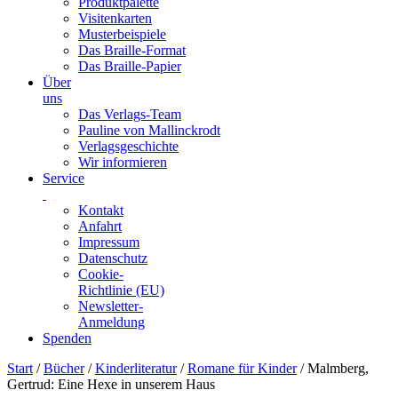
Produktpalette
Visitenkarten
Musterbeispiele
Das Braille-Format
Das Braille-Papier
Über
uns
Das Verlags-Team
Pauline von Mallinckrodt
Verlagsgeschichte
Wir informieren
Service
Kontakt
Anfahrt
Impressum
Datenschutz
Cookie-
Richtlinie (EU)
Newsletter-
Anmeldung
Spenden
Skip
Start
/
Bücher
/
Kinderliteratur
/
Romane für Kinder
/ Malmberg,
to
Gertrud: Eine Hexe in unserem Haus