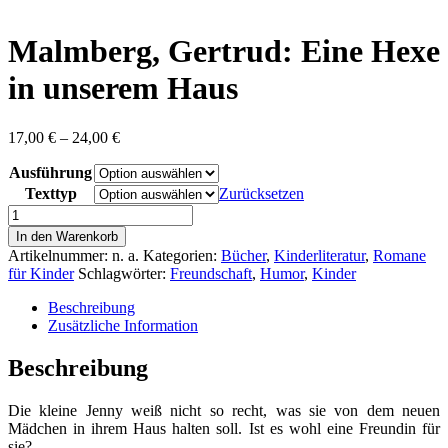
content
Malmberg, Gertrud: Eine Hexe
in unserem Haus
Preisspanne:
17,00
€
–
24,00
€
17,00 €
Ausführung
bis
24,00 €
Texttyp
Zurücksetzen
Malmberg,
Gertrud:
In den Warenkorb
Eine
Artikelnummer:
n. a.
Kategorien:
Bücher
,
Kinderliteratur
,
Romane
Hexe
für Kinder
Schlagwörter:
Freundschaft
,
Humor
,
Kinder
in
unserem
Beschreibung
Haus
Zusätzliche Information
Menge
Beschreibung
Die kleine Jenny weiß nicht so recht, was sie von dem neuen
Mädchen in ihrem Haus halten soll. Ist es wohl eine Freundin für
sie?