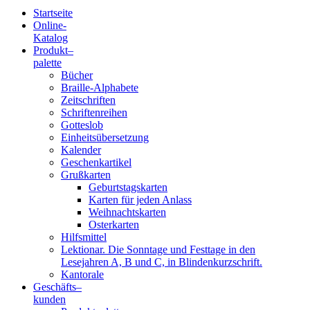
Startseite
Online-
Blindenschrift-
Katalog
Produkt
–
Verlag
palette
Bücher
und
Braille-Alphabete
Zeitschriften
-
Schriftenreihen
Gotteslob
Druckerei
Einheitsübersetzung
Kalender
gGmbH
Geschenkartikel
Grußkarten
Geburtstagskarten
Pauline
Karten für jeden Anlass
von
Weihnachtskarten
Mallinckrodt
Osterkarten
Hilfsmittel
Lektionar. Die Sonntage und Festtage in den
Lesejahren A, B und C, in Blindenkurzschrift.
Kantorale
Geschäfts­
–
kunden