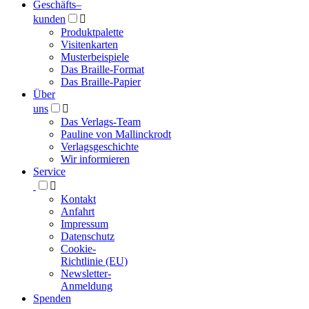
Geschäfts­
–
kunden

Produktpalette
Visitenkarten
Musterbeispiele
Das Braille-Format
Das Braille-Papier
Über
uns

Das Verlags-Team
Pauline von Mallinckrodt
Verlagsgeschichte
Wir informieren
Service

Kontakt
Anfahrt
Impressum
Datenschutz
Cookie-
Richtlinie (EU)
Newsletter-
Anmeldung
Spenden