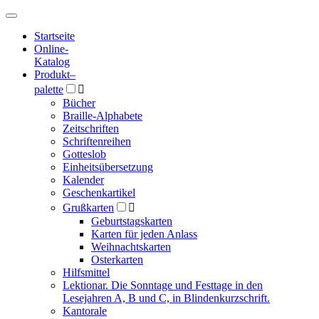
Hauptmenü
Hauptmenü
Startseite
Online-
Katalog
Produkt
–
palette

Bücher
Braille-Alphabete
Zeitschriften
Schriftenreihen
Gotteslob
Einheitsübersetzung
Kalender
Geschenkartikel
Grußkarten

Geburtstagskarten
Karten für jeden Anlass
Weihnachtskarten
Osterkarten
Hilfsmittel
Lektionar. Die Sonntage und Festtage in den
Lesejahren A, B und C, in Blindenkurzschrift.
Kantorale