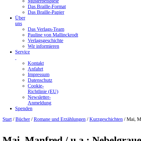
Musterbeispiele
Das Braille-Format
Das Braille-Papier
Über
uns
Das Verlags-Team
Pauline von Mallinckrodt
Verlagsgeschichte
Wir informieren
Service
Kontakt
Anfahrt
Impressum
Datenschutz
Cookie-
Richtlinie (EU)
Newsletter-
Anmeldung
Spenden
Skip
Start
/
Bücher
/
Romane und Erzählungen
/
Kurzgeschichten
/ Mai, M
to
content
Mai, Manfred / u.a.: Nebelgrau