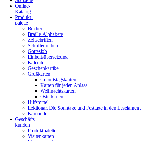
Startseite
Online-
Blindenschrift-
Katalog
Produkt
–
Verlag
palette
Bücher
und
Braille-Alphabete
Zeitschriften
-
Schriftenreihen
Gotteslob
Druckerei
Einheitsübersetzung
Kalender
gGmbH
Geschenkartikel
Grußkarten
Geburtstagskarten
Pauline
Karten für jeden Anlass
von
Weihnachtskarten
Mallinckrodt
Osterkarten
Hilfsmittel
Lektionar. Die Sonntage und Festtage in den Lesejahren 
Kantorale
Geschäfts­
–
kunden
Produktpalette
Visitenkarten