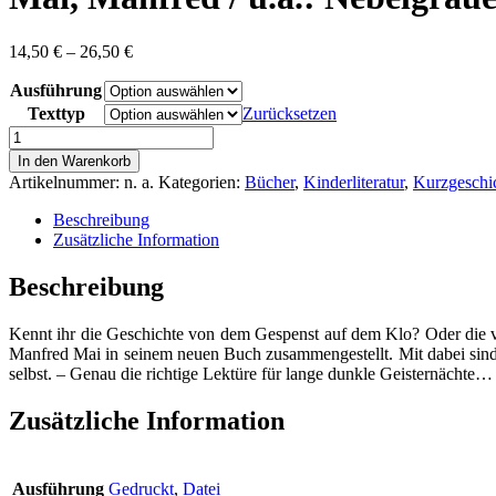
Preisspanne:
14,50
€
–
26,50
€
14,50 €
Ausführung
bis
26,50 €
Texttyp
Zurücksetzen
Mai,
Manfred
In den Warenkorb
/
Artikelnummer:
n. a.
Kategorien:
Bücher
,
Kinderliteratur
,
Kurzgeschi
u.a.:
Nebelgrauer
Beschreibung
Gruselschauer
Zusätzliche Information
-
SuperGruselGeschichten
Beschreibung
Menge
Kennt ihr die Geschichte von dem Gespenst auf dem Klo? Oder die v
Manfred Mai in seinem neuen Buch zusammengestellt. Mit dabei sind
selbst. – Genau die richtige Lektüre für lange dunkle Geisternächte…
Zusätzliche Information
Ausführung
Gedruckt
,
Datei