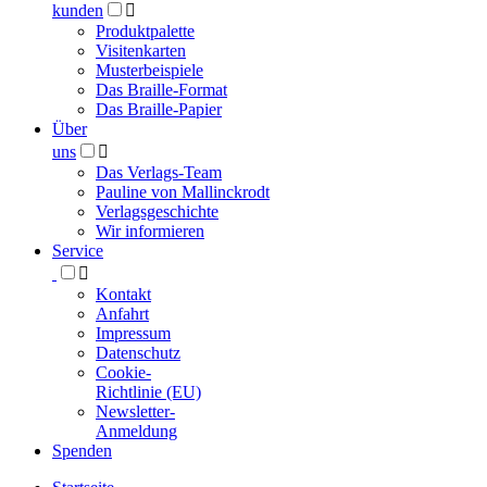
kunden

Produktpalette
Visitenkarten
Musterbeispiele
Das Braille-Format
Das Braille-Papier
Über
uns

Das Verlags-Team
Pauline von Mallinckrodt
Verlagsgeschichte
Wir informieren
Service

Kontakt
Anfahrt
Impressum
Datenschutz
Cookie-
Richtlinie (EU)
Newsletter-
Anmeldung
Spenden