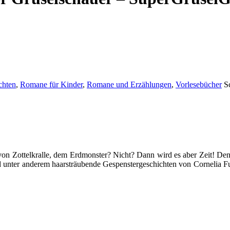
chten
,
Romane für Kinder
,
Romane und Erzählungen
,
Vorlesebücher
S
on Zottelkralle, dem Erdmonster? Nicht? Dann wird es aber Zeit! Denn
 unter anderem haarsträubende Gespenstergeschichten von Cornelia F