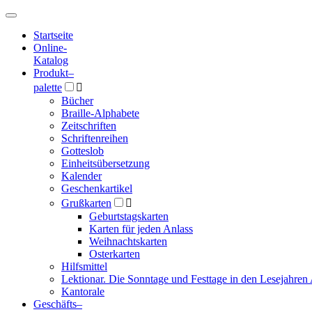
Hauptmenü
Hauptmenü
Startseite
Online-
Katalog
Produkt
–
palette

Bücher
Braille-Alphabete
Zeitschriften
Schriftenreihen
Gotteslob
Einheitsübersetzung
Kalender
Geschenkartikel
Grußkarten

Geburtstagskarten
Karten für jeden Anlass
Weihnachtskarten
Osterkarten
Hilfsmittel
Lektionar. Die Sonntage und Festtage in den Lesejahren 
Kantorale
Geschäfts­
–