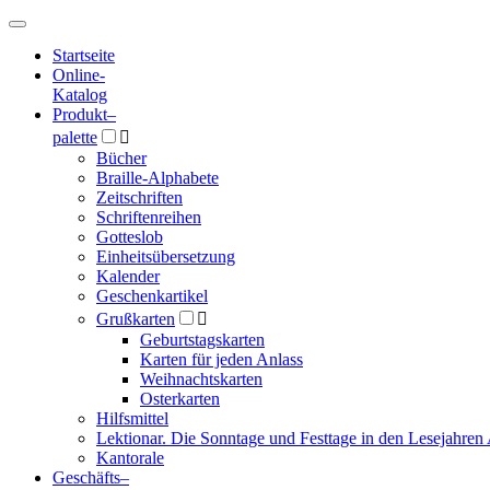
Hauptmenü
Hauptmenü
Startseite
Online-
Katalog
Produkt
–
palette

Bücher
Braille-Alphabete
Zeitschriften
Schriftenreihen
Gotteslob
Einheitsübersetzung
Kalender
Geschenkartikel
Grußkarten

Geburtstagskarten
Karten für jeden Anlass
Weihnachtskarten
Osterkarten
Hilfsmittel
Lektionar. Die Sonntage und Festtage in den Lesejahren 
Kantorale
Geschäfts­
–