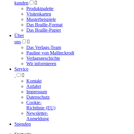
kunden

Produktpalette
Visitenkarten
Musterbeispiele
Das Braille-Format
Das Braille-Papier
Über
uns

Das Verlags-Team
Pauline von Mallinckrodt
Verlagsgeschichte
Wir informieren
Service

Kontakt
Anfahrt
Impressum
Datenschutz
Cookie-
Richtlinie (EU)
Newsletter-
Anmeldung
Spenden