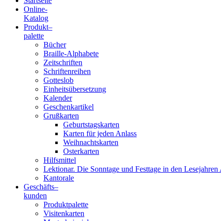
Startseite
Online-
Blindenschrift-
Katalog
Produkt
–
Verlag
palette
Bücher
und
Braille-Alphabete
Zeitschriften
-
Schriftenreihen
Gotteslob
Druckerei
Einheitsübersetzung
Kalender
gGmbH
Geschenkartikel
Grußkarten
Geburtstagskarten
Pauline
Karten für jeden Anlass
von
Weihnachtskarten
Mallinckrodt
Osterkarten
Hilfsmittel
Lektionar. Die Sonntage und Festtage in den Lesejahren 
Kantorale
Geschäfts­
–
kunden
Produktpalette
Visitenkarten