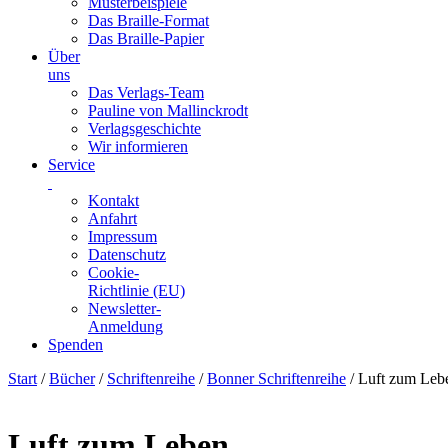
Musterbeispiele
Das Braille-Format
Das Braille-Papier
Über
uns
Das Verlags-Team
Pauline von Mallinckrodt
Verlagsgeschichte
Wir informieren
Service
Kontakt
Anfahrt
Impressum
Datenschutz
Cookie-
Richtlinie (EU)
Newsletter-
Anmeldung
Spenden
Skip
Start
/
Bücher
/
Schriftenreihe
/
Bonner Schriftenreihe
/ Luft zum Leb
to
content
Luft zum Leben