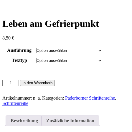
content
Leben am Gefrierpunkt
8,50
€
Ausführung
Texttyp
Leben
In den Warenkorb
am
Gefrierpunkt
Menge
Artikelnummer:
n. a.
Kategorien:
Paderborner Schriftenreihe
,
Schriftenreihe
Beschreibung
Zusätzliche Information