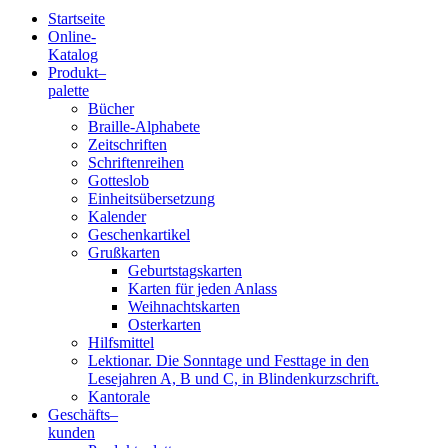
Startseite
Online-
Blindenschrift-
Katalog
Produkt
–
Verlag
palette
Bücher
und
Braille-Alphabete
Zeitschriften
-
Schriftenreihen
Gotteslob
Druckerei
Einheitsübersetzung
Kalender
gGmbH
Geschenkartikel
Grußkarten
Geburtstagskarten
Pauline
Karten für jeden Anlass
von
Weihnachtskarten
Mallinckrodt
Osterkarten
Hilfsmittel
Lektionar. Die Sonntage und Festtage in den
Lesejahren A, B und C, in Blindenkurzschrift.
Kantorale
Geschäfts­
–
kunden