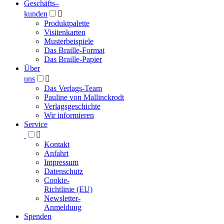
Geschäfts­
–
kunden

Produktpalette
Visitenkarten
Musterbeispiele
Das Braille-Format
Das Braille-Papier
Über
uns

Das Verlags-Team
Pauline von Mallinckrodt
Verlagsgeschichte
Wir informieren
Service

Kontakt
Anfahrt
Impressum
Datenschutz
Cookie-
Richtlinie (EU)
Newsletter-
Anmeldung
Spenden