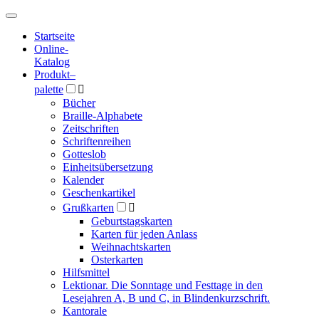
Hauptmenü
Hauptmenü
Startseite
Online-
Katalog
Produkt
–
palette

Bücher
Braille-Alphabete
Zeitschriften
Schriftenreihen
Gotteslob
Einheitsübersetzung
Kalender
Geschenkartikel
Grußkarten

Geburtstagskarten
Karten für jeden Anlass
Weihnachtskarten
Osterkarten
Hilfsmittel
Lektionar. Die Sonntage und Festtage in den
Lesejahren A, B und C, in Blindenkurzschrift.
Kantorale