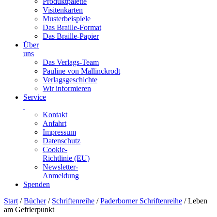
Produktpalette
Visitenkarten
Musterbeispiele
Das Braille-Format
Das Braille-Papier
Über
uns
Das Verlags-Team
Pauline von Mallinckrodt
Verlagsgeschichte
Wir informieren
Service
Kontakt
Anfahrt
Impressum
Datenschutz
Cookie-
Richtlinie (EU)
Newsletter-
Anmeldung
Spenden
Skip
Start
/
Bücher
/
Schriftenreihe
/
Paderborner Schriftenreihe
/ Leben
to
am Gefrierpunkt