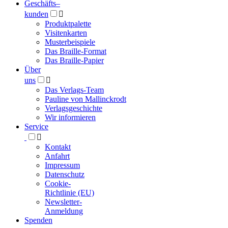
Geschäfts­
–
kunden

Produktpalette
Visitenkarten
Musterbeispiele
Das Braille-Format
Das Braille-Papier
Über
uns

Das Verlags-Team
Pauline von Mallinckrodt
Verlagsgeschichte
Wir informieren
Service

Kontakt
Anfahrt
Impressum
Datenschutz
Cookie-
Richtlinie (EU)
Newsletter-
Anmeldung
Spenden