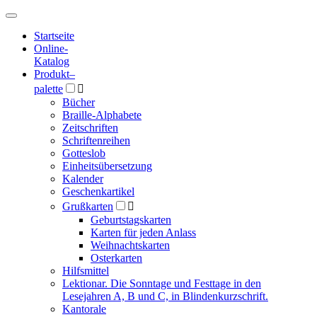
Hauptmenü
Hauptmenü
Startseite
Online-
Katalog
Produkt
–
palette

Bücher
Braille-Alphabete
Zeitschriften
Schriftenreihen
Gotteslob
Einheitsübersetzung
Kalender
Geschenkartikel
Grußkarten

Geburtstagskarten
Karten für jeden Anlass
Weihnachtskarten
Osterkarten
Hilfsmittel
Lektionar. Die Sonntage und Festtage in den
Lesejahren A, B und C, in Blindenkurzschrift.
Kantorale