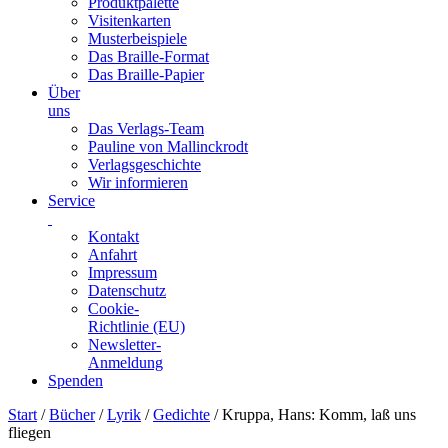
Produktpalette
Visitenkarten
Musterbeispiele
Das Braille-Format
Das Braille-Papier
Über
uns
Das Verlags-Team
Pauline von Mallinckrodt
Verlagsgeschichte
Wir informieren
Service
Kontakt
Anfahrt
Impressum
Datenschutz
Cookie-
Richtlinie (EU)
Newsletter-
Anmeldung
Spenden
Skip
Start
/
Bücher
/
Lyrik
/
Gedichte
/ Kruppa, Hans: Komm, laß uns
to
fliegen