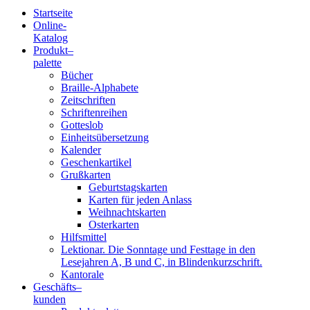
Startseite
Online-
Blindenschrift-
Katalog
Produkt
–
Verlag
palette
Bücher
und
Braille-Alphabete
Zeitschriften
-
Schriftenreihen
Gotteslob
Druckerei
Einheitsübersetzung
Kalender
gGmbH
Geschenkartikel
Grußkarten
Geburtstagskarten
Pauline
Karten für jeden Anlass
von
Weihnachtskarten
Mallinckrodt
Osterkarten
Hilfsmittel
Lektionar. Die Sonntage und Festtage in den
Lesejahren A, B und C, in Blindenkurzschrift.
Kantorale
Geschäfts­
–
kunden