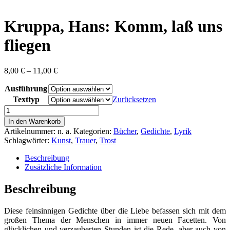
content
Kruppa, Hans: Komm, laß uns
fliegen
Preisspanne:
8,00
€
–
11,00
€
8,00 €
Ausführung
bis
11,00 €
Texttyp
Zurücksetzen
Kruppa,
Hans:
In den Warenkorb
Komm,
Artikelnummer:
n. a.
Kategorien:
Bücher
,
Gedichte
,
Lyrik
laß
Schlagwörter:
Kunst
,
Trauer
,
Trost
uns
fliegen
Beschreibung
Menge
Zusätzliche Information
Beschreibung
Diese feinsinnigen Gedichte über die Liebe befassen sich mit dem
großen Thema der Menschen in immer neuen Facetten. Von
glücklichen und verzauberten Stunden ist die Rede, aber auch von