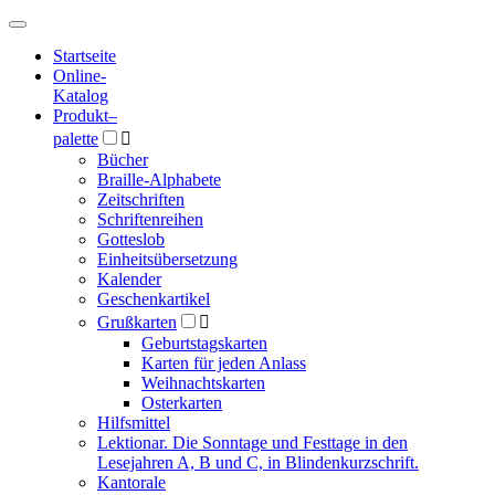
Hauptmenü
Hauptmenü
Startseite
Online-
Katalog
Produkt
–
palette

Bücher
Braille-Alphabete
Zeitschriften
Schriftenreihen
Gotteslob
Einheitsübersetzung
Kalender
Geschenkartikel
Grußkarten

Geburtstagskarten
Karten für jeden Anlass
Weihnachtskarten
Osterkarten
Hilfsmittel
Lektionar. Die Sonntage und Festtage in den
Lesejahren A, B und C, in Blindenkurzschrift.
Kantorale