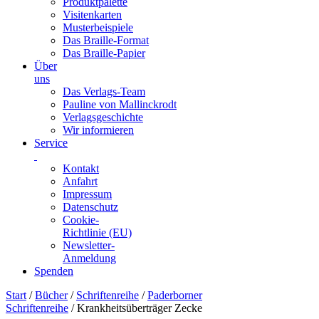
Produktpalette
Visitenkarten
Musterbeispiele
Das Braille-Format
Das Braille-Papier
Über
uns
Das Verlags-Team
Pauline von Mallinckrodt
Verlagsgeschichte
Wir informieren
Service
Kontakt
Anfahrt
Impressum
Datenschutz
Cookie-
Richtlinie (EU)
Newsletter-
Anmeldung
Spenden
Skip
Start
/
Bücher
/
Schriftenreihe
/
Paderborner
to
Schriftenreihe
/ Krankheitsüberträger Zecke