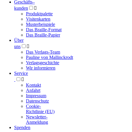
Geschäfts­
–
kunden

Produktpalette
Visitenkarten
Musterbeispiele
Das Braille-Format
Das Braille-Papier
Über
uns

Das Verlags-Team
Pauline von Mallinckrodt
Verlagsgeschichte
Wir informieren
Service

Kontakt
Anfahrt
Impressum
Datenschutz
Cookie-
Richtlinie (EU)
Newsletter-
Anmeldung
Spenden