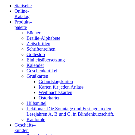
Startseite
Online-
Blindenschrift-
Katalog
Produkt
–
Verlag
palette
Bücher
und
Braille-Alphabete
Zeitschriften
-
Schriftenreihen
Gotteslob
Druckerei
Einheitsübersetzung
Kalender
gGmbH
Geschenkartikel
Grußkarten
Geburtstagskarten
Pauline
Karten für jeden Anlass
von
Weihnachtskarten
Mallinckrodt
Osterkarten
Hilfsmittel
Lektionar. Die Sonntage und Festtage in den
Lesejahren A, B und C, in Blindenkurzschrift.
Kantorale
Geschäfts­
–
kunden