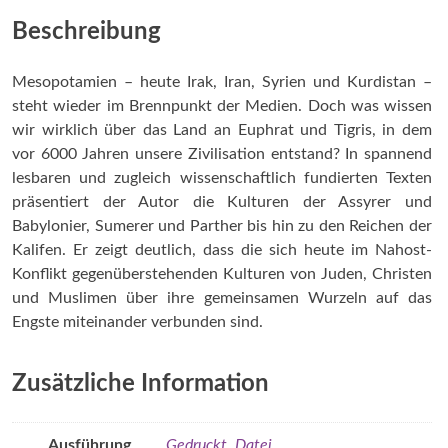
6000
Jahre
Beschreibung
Hochkulturen
an
Mesopotamien – heute Irak, Iran, Syrien und Kurdistan –
Euphrat
steht wieder im Brennpunkt der Medien. Doch was wissen
und
wir wirklich über das Land an Euphrat und Tigris, in dem
Tigris
vor 6000 Jahren unsere Zivilisation entstand? In spannend
Menge
lesbaren und zugleich wissenschaftlich fundierten Texten
präsentiert der Autor die Kulturen der Assyrer und
Babylonier, Sumerer und Parther bis hin zu den Reichen der
Kalifen. Er zeigt deutlich, dass die sich heute im Nahost-
Konflikt gegenüberstehenden Kulturen von Juden, Christen
und Muslimen über ihre gemeinsamen Wurzeln auf das
Engste miteinander verbunden sind.
Zusätzliche Information
Ausführung
Gedruckt
,
Datei