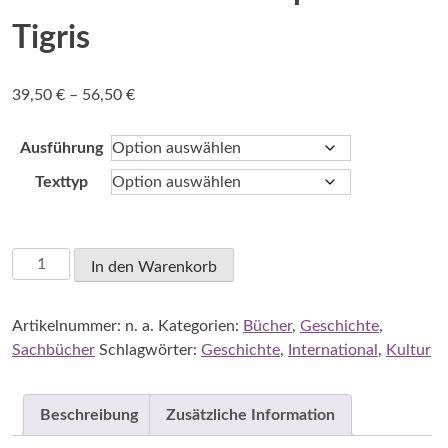
Tigris
Preisspanne:
39,50
€
–
56,50
€
39,50 €
bis
Ausführung
56,50 €
Texttyp
Korn,
In den Warenkorb
Wolfgang:
Mesopotamien
Artikelnummer:
n. a.
Kategorien:
Bücher
,
Geschichte
,
-
Sachbücher
Schlagwörter:
Geschichte
,
International
,
Kultur
Wiege
der
Zivilisation
Beschreibung
Zusätzliche Information
-