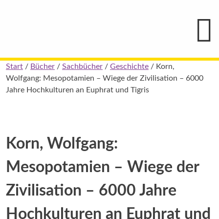
Hauptmenü
Blindenschrift-
Verlag
und
-
Druckerei
gGmbH
Skip
Start
/
Bücher
/
Sachbücher
/
Geschichte
/ Korn,
Pauline
to
Wolfgang: Mesopotamien – Wiege der Zivilisation – 6000
von
Mallinckrodt
content
Jahre Hochkulturen an Euphrat und Tigris
Korn, Wolfgang:
Mesopotamien – Wiege der
Zivilisation – 6000 Jahre
Hochkulturen an Euphrat und