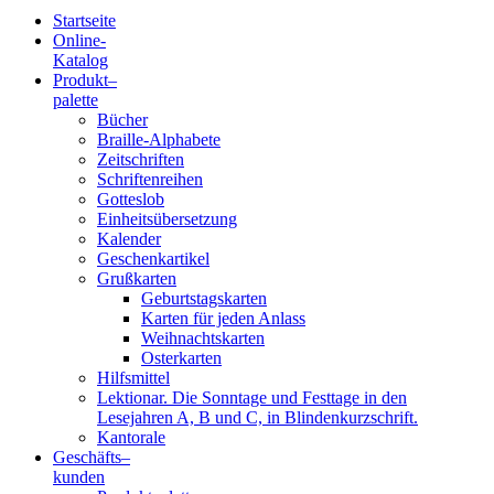
Startseite
Online-
Blindenschrift-
Katalog
Produkt
–
Verlag
palette
Bücher
und
Braille-Alphabete
Zeitschriften
-
Schriftenreihen
Gotteslob
Druckerei
Einheitsübersetzung
Kalender
gGmbH
Geschenkartikel
Grußkarten
Geburtstagskarten
Pauline
Karten für jeden Anlass
von
Weihnachtskarten
Mallinckrodt
Osterkarten
Hilfsmittel
Lektionar. Die Sonntage und Festtage in den
Lesejahren A, B und C, in Blindenkurzschrift.
Kantorale
Geschäfts­
–
kunden