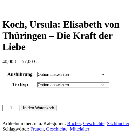
content
Koch, Ursula: Elisabeth von
Thüringen – Die Kraft der
Liebe
Preisspanne:
40,00
€
–
57,00
€
40,00 €
bis
Ausführung
57,00 €
Texttyp
Koch,
In den Warenkorb
Ursula:
Elisabeth
von
Artikelnummer:
n. a.
Kategorien:
Bücher
,
Geschichte
,
Sachbücher
Thüringen
Schlagwörter:
Frauen
,
Geschichte
,
Mittelalter
-