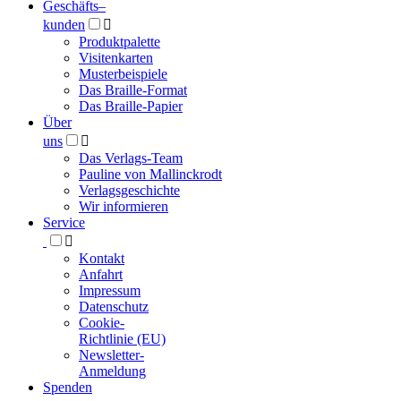
Geschäfts­
–
kunden

Produktpalette
Visitenkarten
Musterbeispiele
Das Braille-Format
Das Braille-Papier
Über
uns

Das Verlags-Team
Pauline von Mallinckrodt
Verlagsgeschichte
Wir informieren
Service

Kontakt
Anfahrt
Impressum
Datenschutz
Cookie-
Richtlinie (EU)
Newsletter-
Anmeldung
Spenden