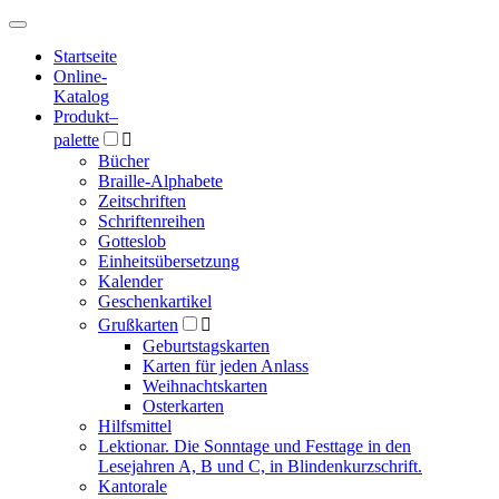
Hauptmenü
Hauptmenü
Startseite
Online-
Katalog
Produkt
–
palette

Bücher
Braille-Alphabete
Zeitschriften
Schriftenreihen
Gotteslob
Einheitsübersetzung
Kalender
Geschenkartikel
Grußkarten

Geburtstagskarten
Karten für jeden Anlass
Weihnachtskarten
Osterkarten
Hilfsmittel
Lektionar. Die Sonntage und Festtage in den
Lesejahren A, B und C, in Blindenkurzschrift.
Kantorale