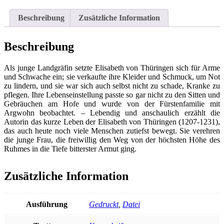
Die
Kraft
Beschreibung
Zusätzliche Information
der
Liebe
Menge
Beschreibung
Als junge Landgräfin setzte Elisabeth von Thüringen sich für Arme
und Schwache ein; sie verkaufte ihre Kleider und Schmuck, um Not
zu lindern, und sie war sich auch selbst nicht zu schade, Kranke zu
pflegen. Ihre Lebenseinstellung passte so gar nicht zu den Sitten und
Gebräuchen am Hofe und wurde von der Fürstenfamilie mit
Argwohn beobachtet. – Lebendig und anschaulich erzählt die
Autorin das kurze Leben der Elisabeth von Thüringen (1207-1231),
das auch heute noch viele Menschen zutiefst bewegt. Sie verehren
die junge Frau, die freiwillig den Weg von der höchsten Höhe des
Ruhmes in die Tiefe bitterster Armut ging.
Zusätzliche Information
Ausführung
Gedruckt
,
Datei