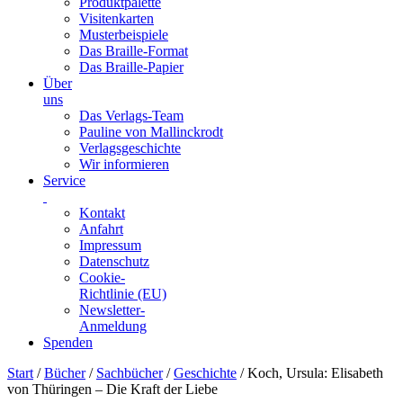
Produktpalette
Visitenkarten
Musterbeispiele
Das Braille-Format
Das Braille-Papier
Über
uns
Das Verlags-Team
Pauline von Mallinckrodt
Verlagsgeschichte
Wir informieren
Service
Kontakt
Anfahrt
Impressum
Datenschutz
Cookie-
Richtlinie (EU)
Newsletter-
Anmeldung
Spenden
Skip
Start
/
Bücher
/
Sachbücher
/
Geschichte
/ Koch, Ursula: Elisabeth
to
von Thüringen – Die Kraft der Liebe