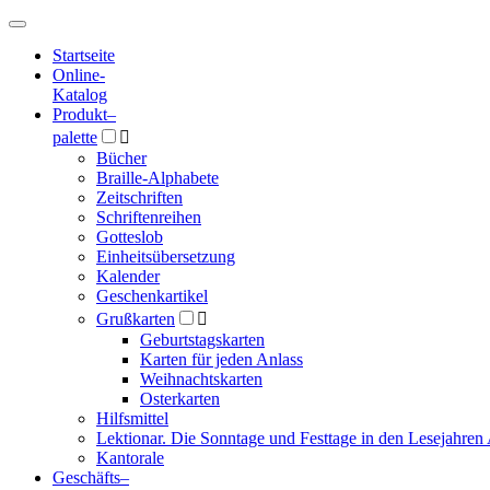
Hauptmenü
Hauptmenü
Startseite
Online-
Katalog
Produkt
–
palette

Bücher
Braille-Alphabete
Zeitschriften
Schriftenreihen
Gotteslob
Einheitsübersetzung
Kalender
Geschenkartikel
Grußkarten

Geburtstagskarten
Karten für jeden Anlass
Weihnachtskarten
Osterkarten
Hilfsmittel
Lektionar. Die Sonntage und Festtage in den Lesejahren 
Kantorale
Geschäfts­
–