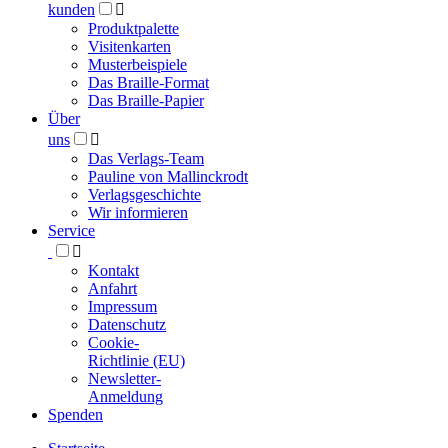
kunden

Produktpalette
Visitenkarten
Musterbeispiele
Das Braille-Format
Das Braille-Papier
Über
uns

Das Verlags-Team
Pauline von Mallinckrodt
Verlagsgeschichte
Wir informieren
Service

Kontakt
Anfahrt
Impressum
Datenschutz
Cookie-
Richtlinie (EU)
Newsletter-
Anmeldung
Spenden