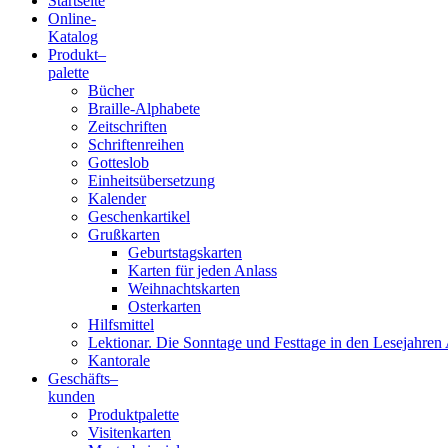
Startseite
Online-
Blindenschrift-
Katalog
Produkt
–
Verlag
palette
Bücher
und
Braille-Alphabete
Zeitschriften
-
Schriftenreihen
Gotteslob
Druckerei
Einheitsübersetzung
Kalender
gGmbH
Geschenkartikel
Grußkarten
Geburtstagskarten
Pauline
Karten für jeden Anlass
von
Weihnachtskarten
Mallinckrodt
Osterkarten
Hilfsmittel
Lektionar. Die Sonntage und Festtage in den Lesejahren 
Kantorale
Geschäfts­
–
kunden
Produktpalette
Visitenkarten