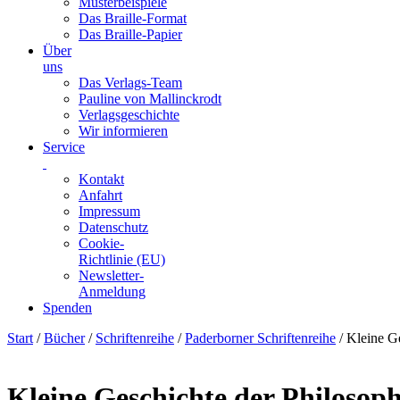
Musterbeispiele
Das Braille-Format
Das Braille-Papier
Über
uns
Das Verlags-Team
Pauline von Mallinckrodt
Verlagsgeschichte
Wir informieren
Service
Kontakt
Anfahrt
Impressum
Datenschutz
Cookie-
Richtlinie (EU)
Newsletter-
Anmeldung
Spenden
Skip
Start
/
Bücher
/
Schriftenreihe
/
Paderborner Schriftenreihe
/ Kleine Ge
to
content
Kleine Geschichte der Philosoph