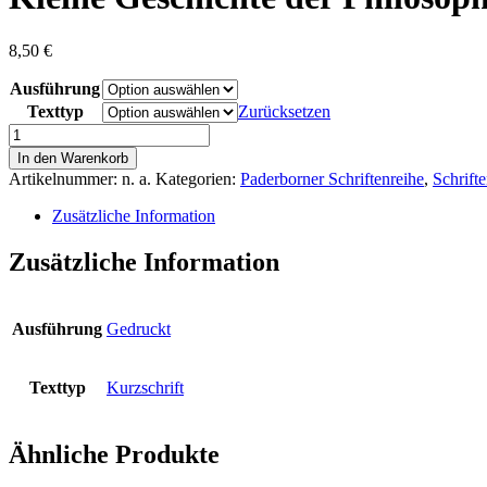
8,50
€
Ausführung
Texttyp
Zurücksetzen
Kleine
Geschichte
In den Warenkorb
der
Artikelnummer:
n. a.
Kategorien:
Paderborner Schriftenreihe
,
Schrift
Philosophie:
Deutscher
Zusätzliche Information
Idealismus
Menge
Zusätzliche Information
Ausführung
Gedruckt
Texttyp
Kurzschrift
Ähnliche Produkte