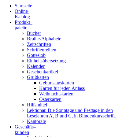
Startseite
Online-
Blindenschrift-
Katalog
Produkt
–
Verlag
palette
Bücher
und
Braille-Alphabete
Zeitschriften
-
Schriftenreihen
Gotteslob
Druckerei
Einheitsübersetzung
Kalender
gGmbH
Geschenkartikel
Grußkarten
Geburtstagskarten
Pauline
Karten für jeden Anlass
von
Weihnachtskarten
Mallinckrodt
Osterkarten
Hilfsmittel
Lektionar. Die Sonntage und Festtage in den
Lesejahren A, B und C, in Blindenkurzschrift.
Kantorale
Geschäfts­
–
kunden