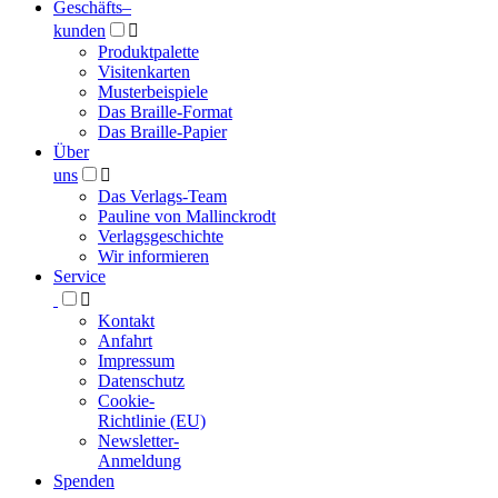
Geschäfts­
–
kunden

Produktpalette
Visitenkarten
Musterbeispiele
Das Braille-Format
Das Braille-Papier
Über
uns

Das Verlags-Team
Pauline von Mallinckrodt
Verlagsgeschichte
Wir informieren
Service

Kontakt
Anfahrt
Impressum
Datenschutz
Cookie-
Richtlinie (EU)
Newsletter-
Anmeldung
Spenden