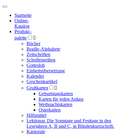
Hauptmenü
Hauptmenü
Startseite
Online-
Katalog
Produkt
–
palette

Bücher
Braille-Alphabete
Zeitschriften
Schriftenreihen
Gotteslob
Einheitsübersetzung
Kalender
Geschenkartikel
Grußkarten

Geburtstagskarten
Karten für jeden Anlass
Weihnachtskarten
Osterkarten
Hilfsmittel
Lektionar. Die Sonntage und Festtage in den
Lesejahren A, B und C, in Blindenkurzschrift.
Kantorale