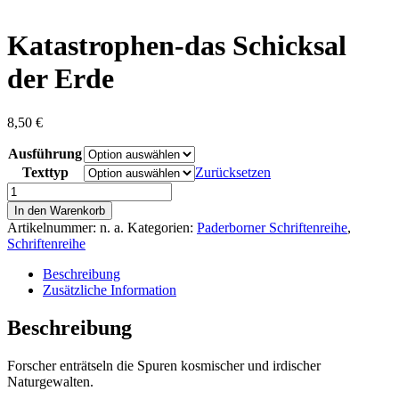
content
Katastrophen-das Schicksal
der Erde
8,50
€
Ausführung
Texttyp
Zurücksetzen
Katastrophen-
das
In den Warenkorb
Schicksal
Artikelnummer:
n. a.
Kategorien:
Paderborner Schriftenreihe
,
der
Schriftenreihe
Erde
Menge
Beschreibung
Zusätzliche Information
Beschreibung
Forscher enträtseln die Spuren kosmischer und irdischer
Naturgewalten.