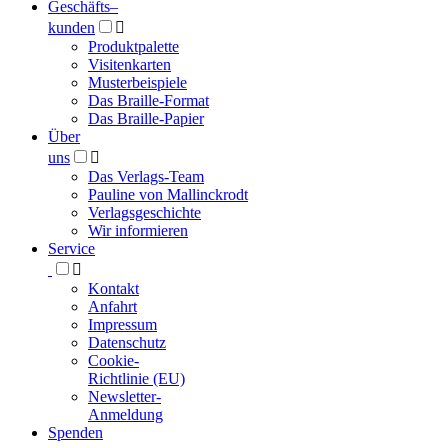
Geschäfts­
–
kunden

Produktpalette
Visitenkarten
Musterbeispiele
Das Braille-Format
Das Braille-Papier
Über
uns

Das Verlags-Team
Pauline von Mallinckrodt
Verlagsgeschichte
Wir informieren
Service

Kontakt
Anfahrt
Impressum
Datenschutz
Cookie-
Richtlinie (EU)
Newsletter-
Anmeldung
Spenden