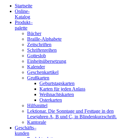
Startseite
Online-
Blindenschrift-
Katalog
Produkt
–
Verlag
palette
Bücher
und
Braille-Alphabete
Zeitschriften
-
Schriftenreihen
Gotteslob
Druckerei
Einheitsübersetzung
Kalender
gGmbH
Geschenkartikel
Grußkarten
Geburtstagskarten
Pauline
Karten für jeden Anlass
von
Weihnachtskarten
Mallinckrodt
Osterkarten
Hilfsmittel
Lektionar. Die Sonntage und Festtage in den
Lesejahren A, B und C, in Blindenkurzschrift.
Kantorale
Geschäfts­
–
kunden