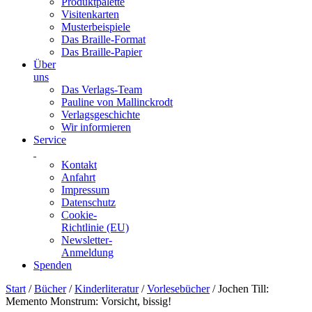
Produktpalette
Visitenkarten
Musterbeispiele
Das Braille-Format
Das Braille-Papier
Über
uns
Das Verlags-Team
Pauline von Mallinckrodt
Verlagsgeschichte
Wir informieren
Service
Kontakt
Anfahrt
Impressum
Datenschutz
Cookie-
Richtlinie (EU)
Newsletter-
Anmeldung
Spenden
Skip
Start
/
Bücher
/
Kinderliteratur
/
Vorlesebücher
/ Jochen Till:
to
Memento Monstrum: Vorsicht, bissig!