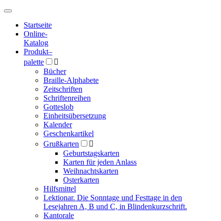
Hauptmenü
Hauptmenü
Startseite
Online-
Katalog
Produkt
–
palette

Bücher
Braille-Alphabete
Zeitschriften
Schriftenreihen
Gotteslob
Einheitsübersetzung
Kalender
Geschenkartikel
Grußkarten

Geburtstagskarten
Karten für jeden Anlass
Weihnachtskarten
Osterkarten
Hilfsmittel
Lektionar. Die Sonntage und Festtage in den
Lesejahren A, B und C, in Blindenkurzschrift.
Kantorale