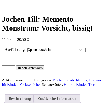
content
Jochen Till: Memento
Monstrum: Vorsicht, bissig!
Preisspanne:
11,50
€
–
20,50
€
11,50 €
bis
Ausführung
20,50 €
Jochen
In den Warenkorb
Till:
Memento
Monstrum:
Artikelnummer:
n. a.
Kategorien:
Bücher
,
Kinderliteratur
,
Romane
Vorsicht,
für Kinder
,
Vorlesebücher
Schlagwörter:
Humor
,
Kinder
,
Tiere
bissig!
Menge
Beschreibung
Zusätzliche Information