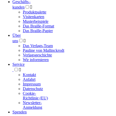
Geschäfts­
–
kunden

Produktpalette
Visitenkarten
Musterbeispiele
Das Braille-Format
Das Braille-Papier
Über
uns

Das Verlags-Team
Pauline von Mallinckrodt
Verlagsgeschichte
Wir informieren
Service

Kontakt
Anfahrt
Impressum
Datenschutz
Cookie-
Richtlinie (EU)
Newsletter-
Anmeldung
Spenden