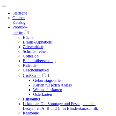
Hauptmenü
Hauptmenü
Startseite
Online-
Katalog
Produkt
–
palette

Bücher
Braille-Alphabete
Zeitschriften
Schriftenreihen
Gotteslob
Einheitsübersetzung
Kalender
Geschenkartikel
Grußkarten

Geburtstagskarten
Karten für jeden Anlass
Weihnachtskarten
Osterkarten
Hilfsmittel
Lektionar. Die Sonntage und Festtage in den
Lesejahren A, B und C, in Blindenkurzschrift.
Kantorale