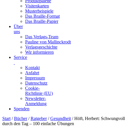
Produktpalette
Visitenkarten
Musterbeispiele
Das Braille-Format
Das Braille-Papier
Über
uns
Das Verlags-Team
Pauline von Mallinckrodt
Verlagsgeschichte
Wir informieren
Service
Kontakt
Anfahrt
Impressum
Datenschutz
Cookie-
Richtlinie (EU)
Newsletter-
Anmeldung
Spenden
Skip
Start
/
Bücher
/
Ratgeber
/
Gesundheit
/ Höft, Herbert: Schwungvoll
to
durch den Tag – 100 einfache Übungen