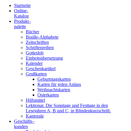
Startseite
Online-
Blindenschrift-
Katalog
Produkt
–
Verlag
palette
Bücher
und
Braille-Alphabete
Zeitschriften
-
Schriftenreihen
Gotteslob
Druckerei
Einheitsübersetzung
Kalender
gGmbH
Geschenkartikel
Grußkarten
Geburtstagskarten
Pauline
Karten für jeden Anlass
von
Weihnachtskarten
Mallinckrodt
Osterkarten
Hilfsmittel
Lektionar. Die Sonntage und Festtage in den
Lesejahren A, B und C, in Blindenkurzschrift.
Kantorale
Geschäfts­
–
kunden