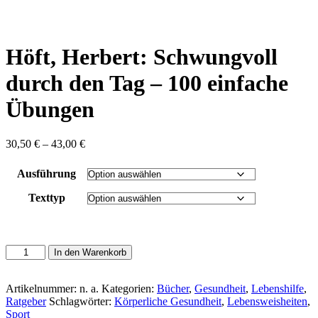
content
Höft, Herbert: Schwungvoll
durch den Tag – 100 einfache
Übungen
Preisspanne:
30,50
€
–
43,00
€
30,50 €
bis
Ausführung
43,00 €
Texttyp
Höft,
In den Warenkorb
Herbert:
Schwungvoll
durch
Artikelnummer:
n. a.
Kategorien:
Bücher
,
Gesundheit
,
Lebenshilfe
,
den
Ratgeber
Schlagwörter:
Körperliche Gesundheit
,
Lebensweisheiten
,
Tag
Sport