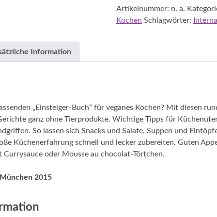
Artikelnummer:
n. a.
Kategori
Menge
Kochen
Schlagwörter:
Interna
sätzliche Information
assenden „Einsteiger-Buch“ für veganes Kochen? Mit diesen run
Gerichte ganz ohne Tierprodukte. Wichtige Tipps für Küchenute
ndgriffen. So lassen sich Snacks und Salate, Suppen und Eintöp
oße Küchenerfahrung schnell und lecker zubereiten. Guten App
t Currysauce oder Mousse au chocolat-Törtchen.
, München 2015
ormation