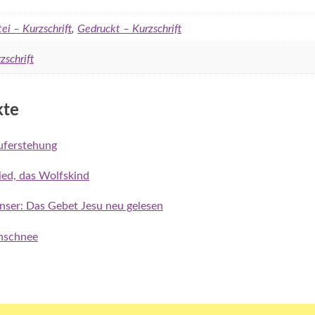
ei – Kurzschrift
,
Gedruckt – Kurzschrift
zschrift
kte
uferstehung
ried, das Wolfskind
unser: Das Gebet Jesu neu gelesen
nschnee