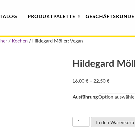
TALOG
PRODUKT
PALETTE
GESCHÄFTS­
KUNDE
her
/
Kochen
/ Hildegard Möller: Vegan
Hildegard Möl
Preisspanne
16,00
€
–
22,50
€
16,00 €
bis
Ausführung
22,50 €
Hildegard
In den Warenkorb
Möller:
Vegan