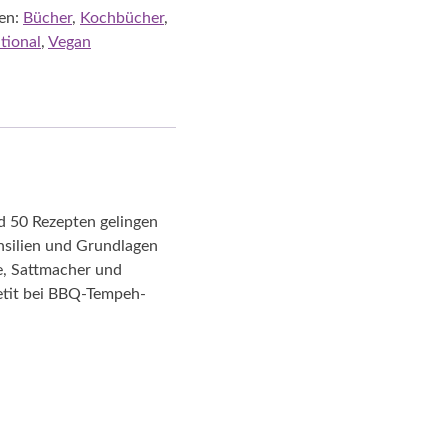
en:
Bücher
,
Kochbücher
,
tional
,
Vegan
d 50 Rezepten gelingen
nsilien und Grundlagen
fe, Sattmacher und
etit bei BBQ-Tempeh-