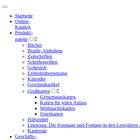
Hauptmenü
Hauptmenü
Startseite
Online-
Katalog
Produkt
–
palette

Bücher
Braille-Alphabete
Zeitschriften
Schriftenreihen
Gotteslob
Einheitsübersetzung
Kalender
Geschenkartikel
Grußkarten

Geburtstagskarten
Karten für jeden Anlass
Weihnachtskarten
Osterkarten
Hilfsmittel
Lektionar. Die Sonntage und Festtage in den Lesejahren 
Kantorale
Geschäfts­
–