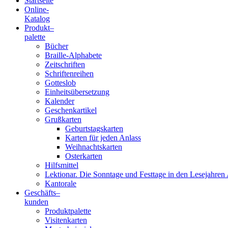
Startseite
Online-
Blindenschrift-
Katalog
Produkt
–
Verlag
palette
Bücher
und
Braille-Alphabete
Zeitschriften
-
Schriftenreihen
Gotteslob
Druckerei
Einheitsübersetzung
Kalender
gGmbH
Geschenkartikel
Grußkarten
Geburtstagskarten
Pauline
Karten für jeden Anlass
von
Weihnachtskarten
Mallinckrodt
Osterkarten
Hilfsmittel
Lektionar. Die Sonntage und Festtage in den Lesejahren 
Kantorale
Geschäfts­
–
kunden
Produktpalette
Visitenkarten