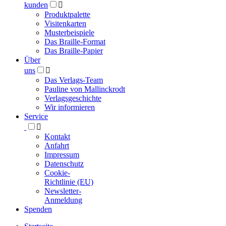
kunden

Produktpalette
Visitenkarten
Musterbeispiele
Das Braille-Format
Das Braille-Papier
Über
uns

Das Verlags-Team
Pauline von Mallinckrodt
Verlagsgeschichte
Wir informieren
Service

Kontakt
Anfahrt
Impressum
Datenschutz
Cookie-
Richtlinie (EU)
Newsletter-
Anmeldung
Spenden