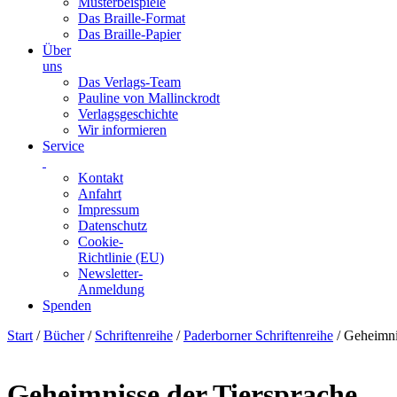
Musterbeispiele
Das Braille-Format
Das Braille-Papier
Über
uns
Das Verlags-Team
Pauline von Mallinckrodt
Verlagsgeschichte
Wir informieren
Service
Kontakt
Anfahrt
Impressum
Datenschutz
Cookie-
Richtlinie (EU)
Newsletter-
Anmeldung
Spenden
Skip
Start
/
Bücher
/
Schriftenreihe
/
Paderborner Schriftenreihe
/ Geheimni
to
content
Geheimnisse der Tiersprache