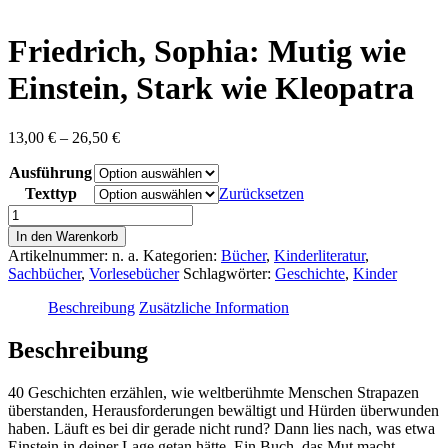
content
Friedrich, Sophia: Mutig wie
Einstein, Stark wie Kleopatra
Preisspanne:
13,00
€
–
26,50
€
13,00 €
Ausführung
bis
26,50 €
Texttyp
Zurücksetzen
Friedrich,
Sophia:
In den Warenkorb
Mutig
Artikelnummer:
n. a.
Kategorien:
Bücher
,
Kinderliteratur
,
wie
Sachbücher
,
Vorlesebücher
Schlagwörter:
Geschichte
,
Kinder
Einstein,
Stark
Beschreibung
Zusätzliche Information
wie
Kleopatra
Beschreibung
Menge
40 Geschichten erzählen, wie weltberühmte Menschen Strapazen
überstanden, Herausforderungen bewältigt und Hürden überwunden
haben. Läuft es bei dir gerade nicht rund? Dann lies nach, was etwa
Einstein in deiner Lage getan hätte. Ein Buch, das Mut macht,