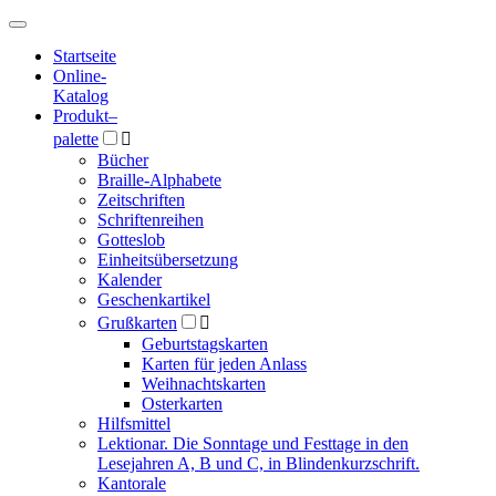
Hauptmenü
Hauptmenü
Startseite
Online-
Katalog
Produkt
–
palette

Bücher
Braille-Alphabete
Zeitschriften
Schriftenreihen
Gotteslob
Einheitsübersetzung
Kalender
Geschenkartikel
Grußkarten

Geburtstagskarten
Karten für jeden Anlass
Weihnachtskarten
Osterkarten
Hilfsmittel
Lektionar. Die Sonntage und Festtage in den
Lesejahren A, B und C, in Blindenkurzschrift.
Kantorale