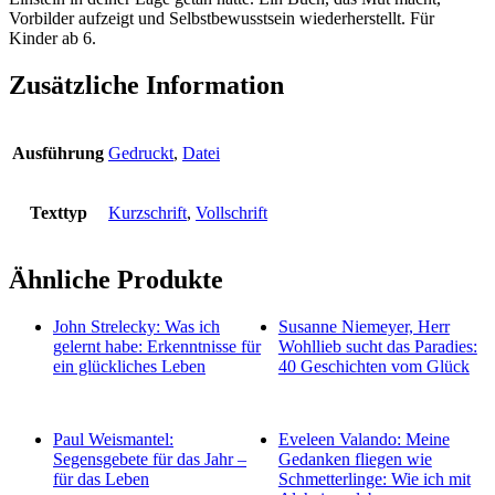
Vorbilder aufzeigt und Selbstbewusstsein wiederherstellt. Für
Kinder ab 6.
Zusätzliche Information
Ausführung
Gedruckt
,
Datei
Texttyp
Kurzschrift
,
Vollschrift
Ähnliche Produkte
John Strelecky: Was ich
Susanne Niemeyer, Herr
gelernt habe: Erkenntnisse für
Wohllieb sucht das Paradies:
ein glückliches Leben
40 Geschichten vom Glück
Paul Weismantel:
Eveleen Valando: Meine
Segensgebete für das Jahr –
Gedanken fliegen wie
für das Leben
Schmetterlinge: Wie ich mit