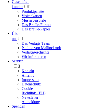
Geschäfts­
–
kunden

Produktpalette
Visitenkarten
Musterbeispiele
Das Braille-Format
Das Braille-Papier
Über
uns

Das Verlags-Team
Pauline von Mallinckrodt
Verlagsgeschichte
Wir informieren
Service

Kontakt
Anfahrt
Impressum
Datenschutz
Cookie-
Richtlinie (EU)
Newsletter-
Anmeldung
Spenden