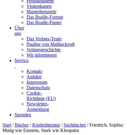
Produktpalette
Visitenkarten
Musterbeispiele
Das Braille-Format
Das Braille-Papier
Über
uns
Das Verlags-Team
Pauline von Mallinckrodt
Verlagsgeschichte
Wir informieren
Service
Kontakt
Anfahrt
Impressum
Datenschutz
Cookie-
Richtlinie (EU)
Newsletter-
Anmeldung
Spenden
Skip
Start
/
Bücher
/
Kinderliteratur
/
Sachbücher
/ Friedrich, Sophia:
to
Mutig wie Einstein, Stark wie Kleopatra