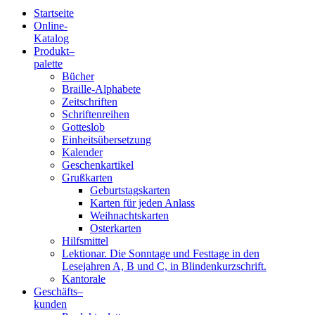
Startseite
Online-
Blindenschrift-
Katalog
Produkt
–
Verlag
palette
Bücher
und
Braille-Alphabete
Zeitschriften
-
Schriftenreihen
Gotteslob
Druckerei
Einheitsübersetzung
Kalender
gGmbH
Geschenkartikel
Grußkarten
Geburtstagskarten
Pauline
Karten für jeden Anlass
von
Weihnachtskarten
Mallinckrodt
Osterkarten
Hilfsmittel
Lektionar. Die Sonntage und Festtage in den
Lesejahren A, B und C, in Blindenkurzschrift.
Kantorale
Geschäfts­
–
kunden