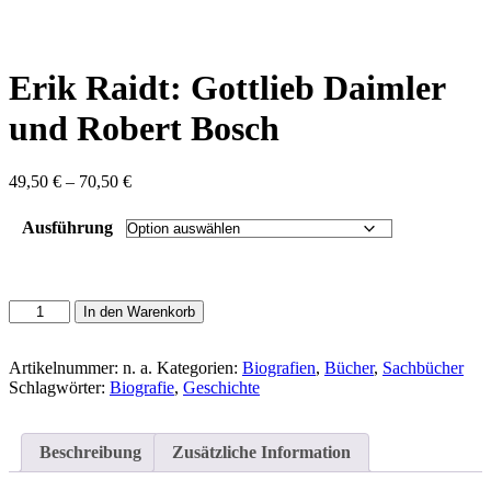
content
Erik Raidt: Gottlieb Daimler
und Robert Bosch
Preisspanne:
49,50
€
–
70,50
€
49,50 €
bis
Ausführung
70,50 €
Erik
In den Warenkorb
Raidt:
Gottlieb
Daimler
Artikelnummer:
n. a.
Kategorien:
Biografien
,
Bücher
,
Sachbücher
und
Schlagwörter:
Biografie
,
Geschichte
Robert
Bosch
Menge
Beschreibung
Zusätzliche Information