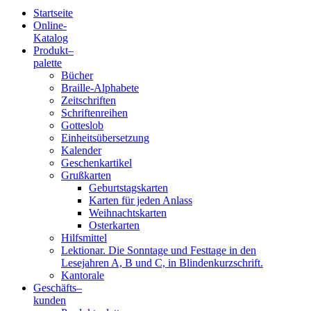
Startseite
Online-
Blindenschrift-
Katalog
Produkt
–
Verlag
palette
Bücher
und
Braille-Alphabete
Zeitschriften
-
Schriftenreihen
Gotteslob
Druckerei
Einheitsübersetzung
Kalender
gGmbH
Geschenkartikel
Grußkarten
Geburtstagskarten
Pauline
Karten für jeden Anlass
von
Weihnachtskarten
Mallinckrodt
Osterkarten
Hilfsmittel
Lektionar. Die Sonntage und Festtage in den
Lesejahren A, B und C, in Blindenkurzschrift.
Kantorale
Geschäfts­
–
kunden