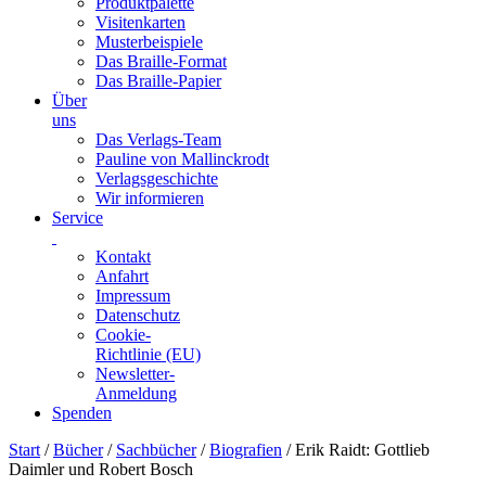
Produktpalette
Visitenkarten
Musterbeispiele
Das Braille-Format
Das Braille-Papier
Über
uns
Das Verlags-Team
Pauline von Mallinckrodt
Verlagsgeschichte
Wir informieren
Service
Kontakt
Anfahrt
Impressum
Datenschutz
Cookie-
Richtlinie (EU)
Newsletter-
Anmeldung
Spenden
Skip
Start
/
Bücher
/
Sachbücher
/
Biografien
/ Erik Raidt: Gottlieb
to
Daimler und Robert Bosch