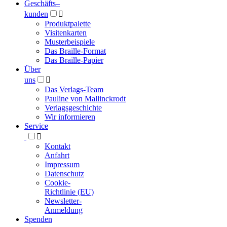
Geschäfts­
–
kunden

Produktpalette
Visitenkarten
Musterbeispiele
Das Braille-Format
Das Braille-Papier
Über
uns

Das Verlags-Team
Pauline von Mallinckrodt
Verlagsgeschichte
Wir informieren
Service

Kontakt
Anfahrt
Impressum
Datenschutz
Cookie-
Richtlinie (EU)
Newsletter-
Anmeldung
Spenden