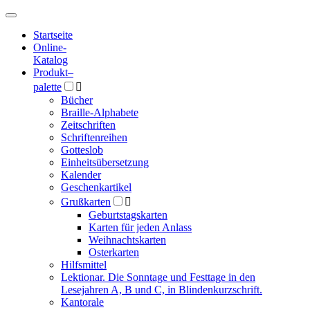
Hauptmenü
Hauptmenü
Startseite
Online-
Katalog
Produkt
–
palette

Bücher
Braille-Alphabete
Zeitschriften
Schriftenreihen
Gotteslob
Einheitsübersetzung
Kalender
Geschenkartikel
Grußkarten

Geburtstagskarten
Karten für jeden Anlass
Weihnachtskarten
Osterkarten
Hilfsmittel
Lektionar. Die Sonntage und Festtage in den
Lesejahren A, B und C, in Blindenkurzschrift.
Kantorale