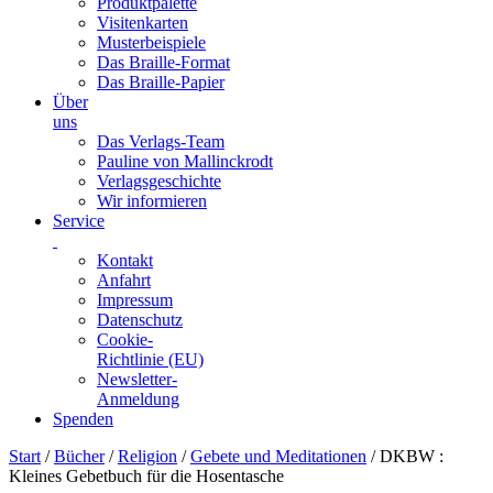
Produktpalette
Visitenkarten
Musterbeispiele
Das Braille-Format
Das Braille-Papier
Über
uns
Das Verlags-Team
Pauline von Mallinckrodt
Verlagsgeschichte
Wir informieren
Service
Kontakt
Anfahrt
Impressum
Datenschutz
Cookie-
Richtlinie (EU)
Newsletter-
Anmeldung
Spenden
Skip
Start
/
Bücher
/
Religion
/
Gebete und Meditationen
/ DKBW :
to
Kleines Gebetbuch für die Hosentasche