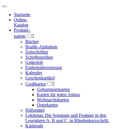
Hauptmenü
Hauptmenü
Startseite
Online-
Katalog
Produkt
–
palette

Bücher
Braille-Alphabete
Zeitschriften
Schriftenreihen
Gotteslob
Einheitsübersetzung
Kalender
Geschenkartikel
Grußkarten

Geburtstagskarten
Karten für jeden Anlass
Weihnachtskarten
Osterkarten
Hilfsmittel
Lektionar. Die Sonntage und Festtage in den
Lesejahren A, B und C, in Blindenkurzschrift.
Kantorale