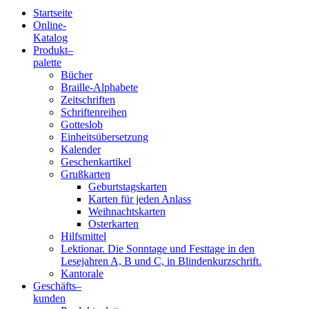
Startseite
Online-
Blindenschrift-
Katalog
Produkt
–
Verlag
palette
Bücher
und
Braille-Alphabete
Zeitschriften
-
Schriftenreihen
Gotteslob
Druckerei
Einheitsübersetzung
Kalender
gGmbH
Geschenkartikel
Grußkarten
Geburtstagskarten
Pauline
Karten für jeden Anlass
von
Weihnachtskarten
Mallinckrodt
Osterkarten
Hilfsmittel
Lektionar. Die Sonntage und Festtage in den
Lesejahren A, B und C, in Blindenkurzschrift.
Kantorale
Geschäfts­
–
kunden