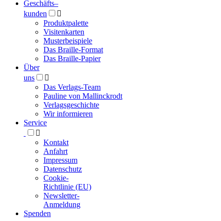
Geschäfts­
–
kunden

Produktpalette
Visitenkarten
Musterbeispiele
Das Braille-Format
Das Braille-Papier
Über
uns

Das Verlags-Team
Pauline von Mallinckrodt
Verlagsgeschichte
Wir informieren
Service

Kontakt
Anfahrt
Impressum
Datenschutz
Cookie-
Richtlinie (EU)
Newsletter-
Anmeldung
Spenden