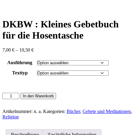
content
DKBW : Kleines Gebetbuch
für die Hosentasche
Preisspanne:
7,00
€
–
10,50
€
7,00 €
bis
Ausführung
10,50 €
Texttyp
DKBW
In den Warenkorb
:
Kleines
Gebetbuch
Artikelnummer:
n. a.
Kategorien:
Bücher
,
Gebete und Meditationen
,
für
Religion
die
Hosentasche
Menge
Beschreibung
Zusätzliche Information