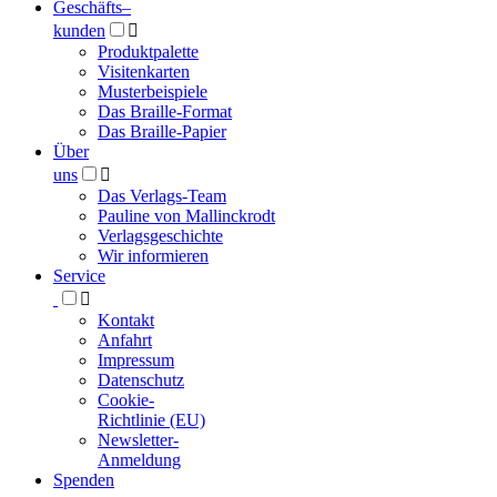
Geschäfts­
–
kunden

Produktpalette
Visitenkarten
Musterbeispiele
Das Braille-Format
Das Braille-Papier
Über
uns

Das Verlags-Team
Pauline von Mallinckrodt
Verlagsgeschichte
Wir informieren
Service

Kontakt
Anfahrt
Impressum
Datenschutz
Cookie-
Richtlinie (EU)
Newsletter-
Anmeldung
Spenden