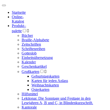
Hauptmenü
Hauptmenü
Startseite
Online-
Katalog
Produkt
–
palette

Bücher
Braille-Alphabete
Zeitschriften
Schriftenreihen
Gotteslob
Einheitsübersetzung
Kalender
Geschenkartikel
Grußkarten

Geburtstagskarten
Karten für jeden Anlass
Weihnachtskarten
Osterkarten
Hilfsmittel
Lektionar. Die Sonntage und Festtage in den
Lesejahren A, B und C, in Blindenkurzschrift.
Kantorale