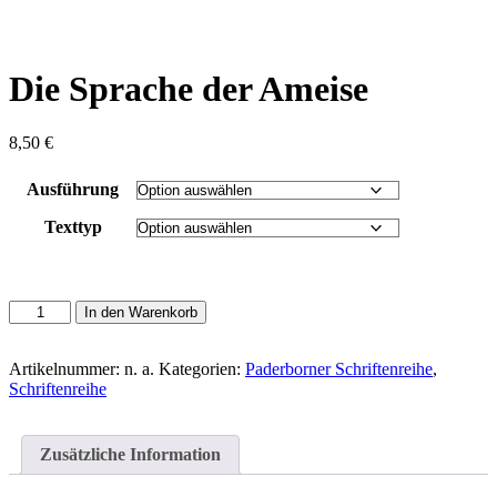
content
Die Sprache der Ameise
8,50
€
Ausführung
Texttyp
Die
In den Warenkorb
Sprache
der
Ameise
Artikelnummer:
n. a.
Kategorien:
Paderborner Schriftenreihe
,
Menge
Schriftenreihe
Zusätzliche Information