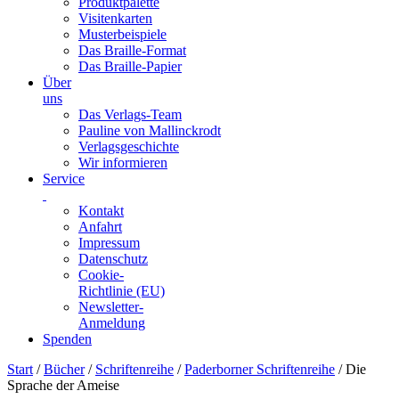
Produktpalette
Visitenkarten
Musterbeispiele
Das Braille-Format
Das Braille-Papier
Über
uns
Das Verlags-Team
Pauline von Mallinckrodt
Verlagsgeschichte
Wir informieren
Service
Kontakt
Anfahrt
Impressum
Datenschutz
Cookie-
Richtlinie (EU)
Newsletter-
Anmeldung
Spenden
Skip
Start
/
Bücher
/
Schriftenreihe
/
Paderborner Schriftenreihe
/ Die
to
Sprache der Ameise