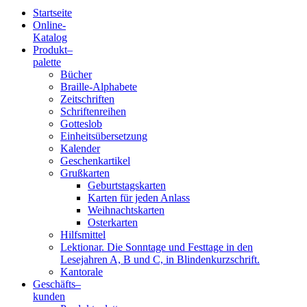
Startseite
Online-
Blindenschrift-
Katalog
Produkt
–
Verlag
palette
Bücher
und
Braille-Alphabete
Zeitschriften
-
Schriftenreihen
Gotteslob
Druckerei
Einheitsübersetzung
Kalender
gGmbH
Geschenkartikel
Grußkarten
Geburtstagskarten
Pauline
Karten für jeden Anlass
von
Weihnachtskarten
Mallinckrodt
Osterkarten
Hilfsmittel
Lektionar. Die Sonntage und Festtage in den
Lesejahren A, B und C, in Blindenkurzschrift.
Kantorale
Geschäfts­
–
kunden