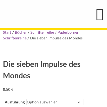
Hauptmenü
Blindenschrift-
Verlag
und
-
Druckerei
gGmbH
Skip
Start
/
Bücher
/
Schriftenreihe
/
Paderborner
Pauline
to
Schriftenreihe
/ Die sieben Impulse des Mondes
von
Mallinckrodt
content
Die sieben Impulse des
Mondes
8,50
€
Ausführung