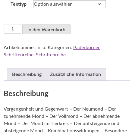
Texttyp
Die
In den Warenkorb
sieben
Impulse
Artikelnummer:
n. a.
Kategorien:
Paderborner
des
Schriftenreihe
,
Schriftenreihe
Mondes
Menge
Beschreibung
Zusätzliche Information
Beschreibung
Vergangenheit und Gegenwart – Der Neumond – Der
zunehmende Mond – Der Vollmond – Der abnehmende
Mond – Der Mond im Tierkreis – Der aufsteigende und
absteigende Mond – Kombinationswirkungen – Besondere