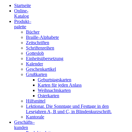
Startseite
Online-
Blindenschrift-
Katalog
Produkt
–
Verlag
palette
Bücher
und
Braille-Alphabete
Zeitschriften
-
Schriftenreihen
Gotteslob
Druckerei
Einheitsübersetzung
Kalender
gGmbH
Geschenkartikel
Grußkarten
Geburtstagskarten
Pauline
Karten für jeden Anlass
von
Weihnachtskarten
Mallinckrodt
Osterkarten
Hilfsmittel
Lektionar. Die Sonntage und Festtage in den
Lesejahren A, B und C, in Blindenkurzschrift.
Kantorale
Geschäfts­
–
kunden