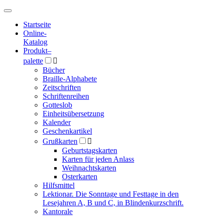
Hauptmenü
Hauptmenü
Startseite
Online-
Katalog
Produkt
–
palette

Bücher
Braille-Alphabete
Zeitschriften
Schriftenreihen
Gotteslob
Einheitsübersetzung
Kalender
Geschenkartikel
Grußkarten

Geburtstagskarten
Karten für jeden Anlass
Weihnachtskarten
Osterkarten
Hilfsmittel
Lektionar. Die Sonntage und Festtage in den
Lesejahren A, B und C, in Blindenkurzschrift.
Kantorale