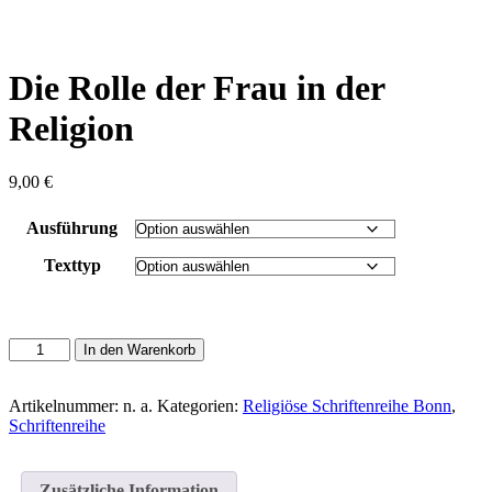
content
Die Rolle der Frau in der
Religion
9,00
€
Ausführung
Texttyp
Die
In den Warenkorb
Rolle
der
Frau
Artikelnummer:
n. a.
Kategorien:
Religiöse Schriftenreihe Bonn
,
in
Schriftenreihe
der
Religion
Menge
Zusätzliche Information