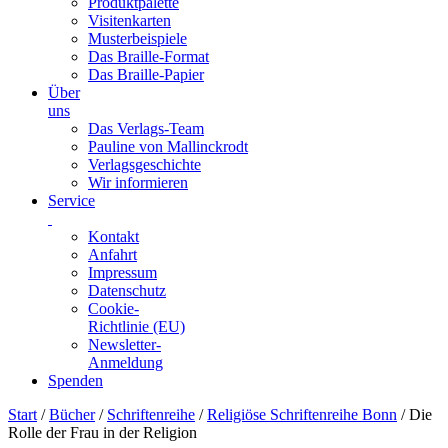
Produktpalette
Visitenkarten
Musterbeispiele
Das Braille-Format
Das Braille-Papier
Über
uns
Das Verlags-Team
Pauline von Mallinckrodt
Verlagsgeschichte
Wir informieren
Service
Kontakt
Anfahrt
Impressum
Datenschutz
Cookie-
Richtlinie (EU)
Newsletter-
Anmeldung
Spenden
Skip
Start
/
Bücher
/
Schriftenreihe
/
Religiöse Schriftenreihe Bonn
/ Die
to
Rolle der Frau in der Religion