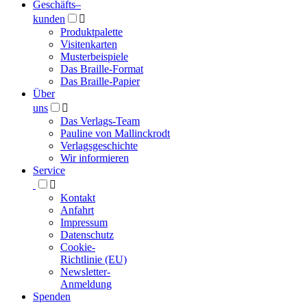
Geschäfts­
–
kunden

Produktpalette
Visitenkarten
Musterbeispiele
Das Braille-Format
Das Braille-Papier
Über
uns

Das Verlags-Team
Pauline von Mallinckrodt
Verlagsgeschichte
Wir informieren
Service

Kontakt
Anfahrt
Impressum
Datenschutz
Cookie-
Richtlinie (EU)
Newsletter-
Anmeldung
Spenden