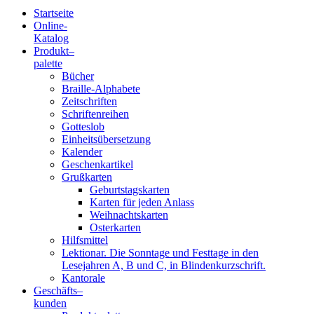
Startseite
Online-
Blindenschrift-
Katalog
Produkt
–
Verlag
palette
Bücher
und
Braille-Alphabete
Zeitschriften
-
Schriftenreihen
Gotteslob
Druckerei
Einheitsübersetzung
Kalender
gGmbH
Geschenkartikel
Grußkarten
Geburtstagskarten
Pauline
Karten für jeden Anlass
von
Weihnachtskarten
Mallinckrodt
Osterkarten
Hilfsmittel
Lektionar. Die Sonntage und Festtage in den
Lesejahren A, B und C, in Blindenkurzschrift.
Kantorale
Geschäfts­
–
kunden