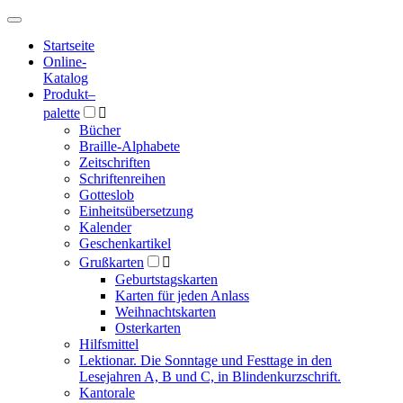
Hauptmenü
Hauptmenü
Startseite
Online-
Katalog
Produkt
–
palette

Bücher
Braille-Alphabete
Zeitschriften
Schriftenreihen
Gotteslob
Einheitsübersetzung
Kalender
Geschenkartikel
Grußkarten

Geburtstagskarten
Karten für jeden Anlass
Weihnachtskarten
Osterkarten
Hilfsmittel
Lektionar. Die Sonntage und Festtage in den
Lesejahren A, B und C, in Blindenkurzschrift.
Kantorale