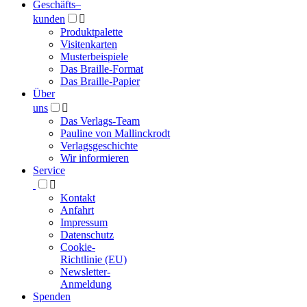
Geschäfts­
–
kunden

Produktpalette
Visitenkarten
Musterbeispiele
Das Braille-Format
Das Braille-Papier
Über
uns

Das Verlags-Team
Pauline von Mallinckrodt
Verlagsgeschichte
Wir informieren
Service

Kontakt
Anfahrt
Impressum
Datenschutz
Cookie-
Richtlinie (EU)
Newsletter-
Anmeldung
Spenden