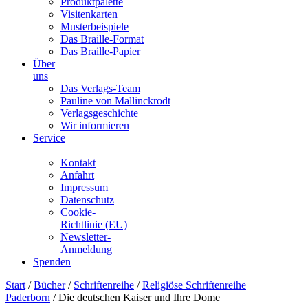
Produktpalette
Visitenkarten
Musterbeispiele
Das Braille-Format
Das Braille-Papier
Über
uns
Das Verlags-Team
Pauline von Mallinckrodt
Verlagsgeschichte
Wir informieren
Service
Kontakt
Anfahrt
Impressum
Datenschutz
Cookie-
Richtlinie (EU)
Newsletter-
Anmeldung
Spenden
Skip
Start
/
Bücher
/
Schriftenreihe
/
Religiöse Schriftenreihe
to
Paderborn
/ Die deutschen Kaiser und Ihre Dome