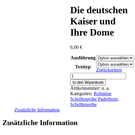
content
Die deutschen
Kaiser und
Ihre Dome
6,00
€
Ausführung
Texttyp
Zurücksetzen
Die
deutschen
In den Warenkorb
Kaiser
Artikelnummer:
n. a.
und
Kategorien:
Religiöse
Ihre
Schriftenreihe Paderborn
,
Dome
Schriftenreihe
Menge
Zusätzliche Information
Zusätzliche Information