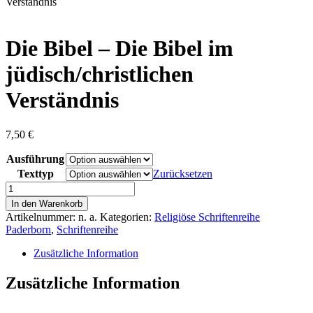
content
Verständnis
Die Bibel – Die Bibel im
jüdisch/christlichen
Verständnis
7,50
€
Ausführung
Texttyp
Zurücksetzen
Die
Bibel
In den Warenkorb
-
Artikelnummer:
n. a.
Kategorien:
Religiöse Schriftenreihe
Die
Paderborn
,
Schriftenreihe
Bibel
im
Zusätzliche Information
jüdisch/christlichen
Verständnis
Zusätzliche Information
Menge