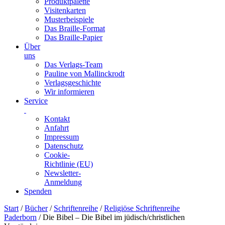
Produktpalette
Visitenkarten
Musterbeispiele
Das Braille-Format
Das Braille-Papier
Über
uns
Das Verlags-Team
Pauline von Mallinckrodt
Verlagsgeschichte
Wir informieren
Service
Kontakt
Anfahrt
Impressum
Datenschutz
Cookie-
Richtlinie (EU)
Newsletter-
Anmeldung
Spenden
Skip
Start
/
Bücher
/
Schriftenreihe
/
Religiöse Schriftenreihe
to
Paderborn
/ Die Bibel – Die Bibel im jüdisch/christlichen