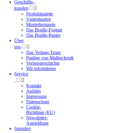
Geschäfts­
–
kunden

Produktpalette
Visitenkarten
Musterbeispiele
Das Braille-Format
Das Braille-Papier
Über
uns

Das Verlags-Team
Pauline von Mallinckrodt
Verlagsgeschichte
Wir informieren
Service

Kontakt
Anfahrt
Impressum
Datenschutz
Cookie-
Richtlinie (EU)
Newsletter-
Anmeldung
Spenden