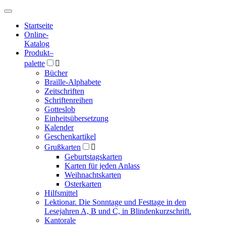
Hauptmenü
Hauptmenü
Startseite
Online-
Katalog
Produkt
–
palette

Bücher
Braille-Alphabete
Zeitschriften
Schriftenreihen
Gotteslob
Einheitsübersetzung
Kalender
Geschenkartikel
Grußkarten

Geburtstagskarten
Karten für jeden Anlass
Weihnachtskarten
Osterkarten
Hilfsmittel
Lektionar. Die Sonntage und Festtage in den
Lesejahren A, B und C, in Blindenkurzschrift.
Kantorale