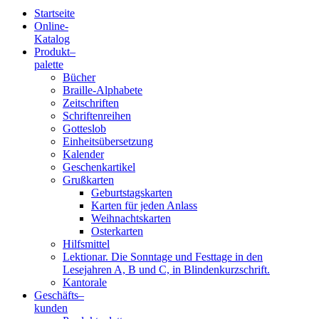
Startseite
Online-
Blindenschrift-
Katalog
Produkt
–
Verlag
palette
Bücher
und
Braille-Alphabete
Zeitschriften
-
Schriftenreihen
Gotteslob
Druckerei
Einheitsübersetzung
Kalender
gGmbH
Geschenkartikel
Grußkarten
Geburtstagskarten
Pauline
Karten für jeden Anlass
von
Weihnachtskarten
Mallinckrodt
Osterkarten
Hilfsmittel
Lektionar. Die Sonntage und Festtage in den
Lesejahren A, B und C, in Blindenkurzschrift.
Kantorale
Geschäfts­
–
kunden