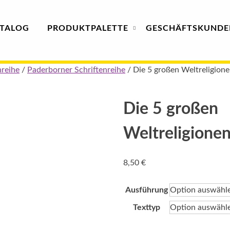
TALOG
PRODUKT
PALETTE
GESCHÄFTS­
KUNDE
nreihe
/
Paderborner Schriftenreihe
/ Die 5 großen Weltreligion
Die 5 großen
Weltreligione
8,50
€
Ausführung
Texttyp