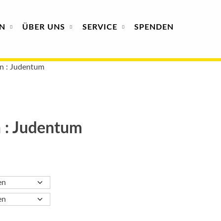
N
ÜBER
UNS
SERVICE
SPENDEN
en : Judentum
n : Judentum