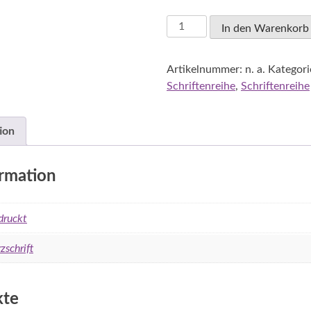
Die
In den Warenkorb
5
großen
Artikelnummer:
n. a.
Kategori
Weltreligionen
Schriftenreihe
,
Schriftenreihe
:
Judentum
Menge
ion
ormation
druckt
zschrift
kte