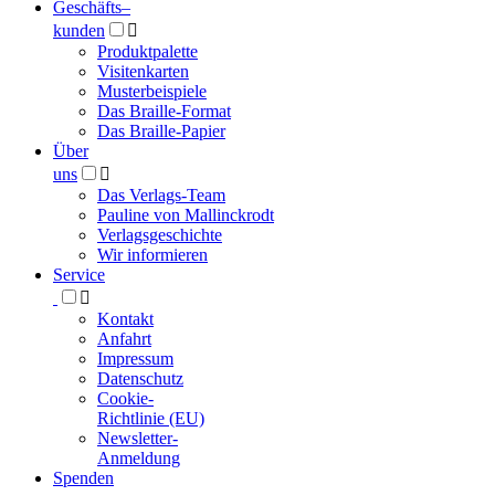
Geschäfts­
–
kunden

Produktpalette
Visitenkarten
Musterbeispiele
Das Braille-Format
Das Braille-Papier
Über
uns

Das Verlags-Team
Pauline von Mallinckrodt
Verlagsgeschichte
Wir informieren
Service

Kontakt
Anfahrt
Impressum
Datenschutz
Cookie-
Richtlinie (EU)
Newsletter-
Anmeldung
Spenden