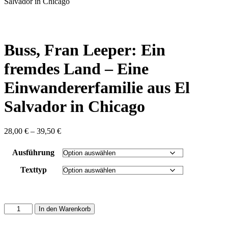
content
Salvador in Chicago
Buss, Fran Leeper: Ein
fremdes Land – Eine
Einwandererfamilie aus El
Salvador in Chicago
Preisspanne:
28,00
€
–
39,50
€
28,00 €
bis
Ausführung
39,50 €
Texttyp
Buss,
In den Warenkorb
Fran
Leeper: