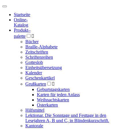
Hauptmenü
Hauptmenü
Startseite
Online-
Katalog
Produkt
–
palette

Bücher
Braille-Alphabete
Zeitschriften
Schriftenreihen
Gotteslob
Einheitsübersetzung
Kalender
Geschenkartikel
Grußkarten

Geburtstagskarten
Karten für jeden Anlass
Weihnachtskarten
Osterkarten
Hilfsmittel
Lektionar. Die Sonntage und Festtage in den
Lesejahren A, B und C, in Blindenkurzschrift.
Kantorale