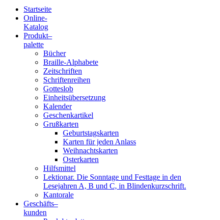
Startseite
Online-
Blindenschrift-
Katalog
Produkt
–
Verlag
palette
Bücher
und
Braille-Alphabete
Zeitschriften
-
Schriftenreihen
Gotteslob
Druckerei
Einheitsübersetzung
Kalender
gGmbH
Geschenkartikel
Grußkarten
Geburtstagskarten
Pauline
Karten für jeden Anlass
von
Weihnachtskarten
Mallinckrodt
Osterkarten
Hilfsmittel
Lektionar. Die Sonntage und Festtage in den
Lesejahren A, B und C, in Blindenkurzschrift.
Kantorale
Geschäfts­
–
kunden