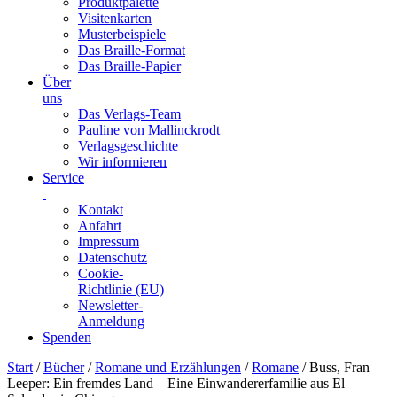
Produktpalette
Visitenkarten
Musterbeispiele
Das Braille-Format
Das Braille-Papier
Über
uns
Das Verlags-Team
Pauline von Mallinckrodt
Verlagsgeschichte
Wir informieren
Service
Kontakt
Anfahrt
Impressum
Datenschutz
Cookie-
Richtlinie (EU)
Newsletter-
Anmeldung
Spenden
Skip
Start
/
Bücher
/
Romane und Erzählungen
/
Romane
/ Buss, Fran
to
Leeper: Ein fremdes Land – Eine Einwandererfamilie aus El