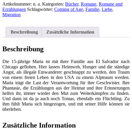
Ein
Artikelnummer:
n. a.
Kategorien:
Bücher
,
Romane
,
Romane und
fremdes
Erzählungen
Schlagwörter:
Coming of Age
,
Familie
,
Liebe
,
Land
Migration
-
Eine
Einwandererfamilie
Beschreibung
Zusätzliche Information
aus
El
Salvador
Beschreibung
in
Chicago
Die 15-jährige Maria ist mit ihrer Familie aus El Salvador nach
Menge
Chicago geflohen. Hier lassen Heimweh, Hunger und die ständige
Angst, als illegale Einwanderer geschnappt zu werden, den Traum
von einem freien Leben in den USA zu einem Alptraum werden.
Maria trägt die Last der Verantwortung für ihre Geschwister. Ihre
Phantasie, die Erzählungen aus der Heimat und ihre Erinnerungen
helfen ihr, immer wieder den Mut zum Weiterkämpfen zu finden.
Und dann ist da ja auch noch Tomas, ebenfalls ein Flüchtling. Zu
ihm fühlt Maria sich hingezogen, und mit seiner Hilfe können sie
überleben.
Zusätzliche Information