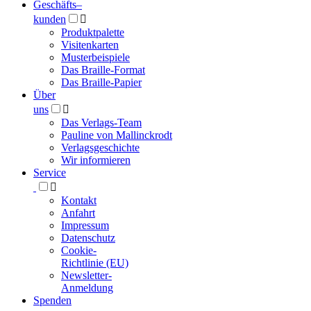
Geschäfts­
–
kunden

Produktpalette
Visitenkarten
Musterbeispiele
Das Braille-Format
Das Braille-Papier
Über
uns

Das Verlags-Team
Pauline von Mallinckrodt
Verlagsgeschichte
Wir informieren
Service

Kontakt
Anfahrt
Impressum
Datenschutz
Cookie-
Richtlinie (EU)
Newsletter-
Anmeldung
Spenden