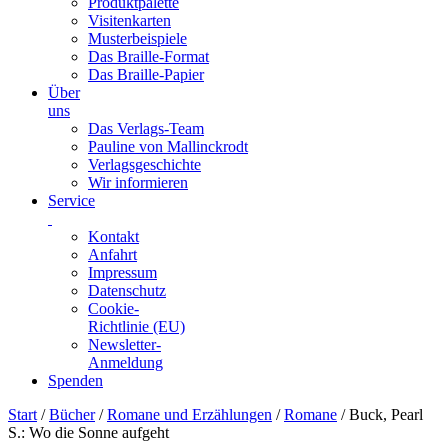
Produktpalette
Visitenkarten
Musterbeispiele
Das Braille-Format
Das Braille-Papier
Über
uns
Das Verlags-Team
Pauline von Mallinckrodt
Verlagsgeschichte
Wir informieren
Service
Kontakt
Anfahrt
Impressum
Datenschutz
Cookie-
Richtlinie (EU)
Newsletter-
Anmeldung
Spenden
Skip
Start
/
Bücher
/
Romane und Erzählungen
/
Romane
/ Buck, Pearl
to
S.: Wo die Sonne aufgeht