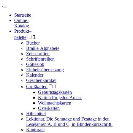
Hauptmenü
Hauptmenü
Startseite
Online-
Katalog
Produkt
–
palette

Bücher
Braille-Alphabete
Zeitschriften
Schriftenreihen
Gotteslob
Einheitsübersetzung
Kalender
Geschenkartikel
Grußkarten

Geburtstagskarten
Karten für jeden Anlass
Weihnachtskarten
Osterkarten
Hilfsmittel
Lektionar. Die Sonntage und Festtage in den
Lesejahren A, B und C, in Blindenkurzschrift.
Kantorale