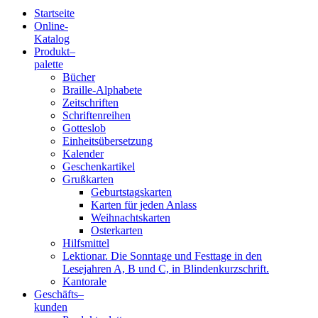
Startseite
Online-
Blindenschrift-
Katalog
Produkt
–
Verlag
palette
Bücher
und
Braille-Alphabete
Zeitschriften
-
Schriftenreihen
Gotteslob
Druckerei
Einheitsübersetzung
Kalender
gGmbH
Geschenkartikel
Grußkarten
Geburtstagskarten
Pauline
Karten für jeden Anlass
von
Weihnachtskarten
Mallinckrodt
Osterkarten
Hilfsmittel
Lektionar. Die Sonntage und Festtage in den
Lesejahren A, B und C, in Blindenkurzschrift.
Kantorale
Geschäfts­
–
kunden