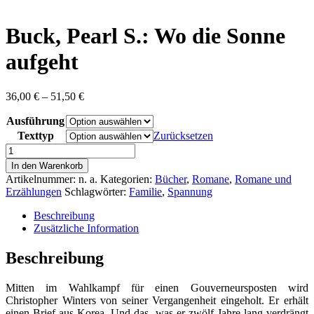
content
Buck, Pearl S.: Wo die Sonne
aufgeht
Preisspanne:
36,00
€
–
51,50
€
36,00 €
Ausführung
bis
51,50 €
Texttyp
Zurücksetzen
Buck,
Pearl
In den Warenkorb
S.:
Artikelnummer:
n. a.
Kategorien:
Bücher
,
Romane
,
Romane und
Wo
Erzählungen
Schlagwörter:
Familie
,
Spannung
die
Sonne
Beschreibung
aufgeht
Zusätzliche Information
Menge
Beschreibung
Mitten im Wahlkampf für einen Gouverneursposten wird
Christopher Winters von seiner Vergangenheit eingeholt. Er erhält
einen Brief aus Korea. Und das, was er zwölf Jahre lang verdrängt