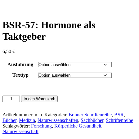
content
BSR-57: Hormone als
Taktgeber
6,50
€
Ausführung
Texttyp
BSR-
In den Warenkorb
57:
Hormone
als
Artikelnummer:
n. a.
Kategorien:
Bonner Schriftenreihe
,
BSR
,
Taktgeber
Bücher
,
Medizin
,
Naturwissenschaften
,
Sachbücher
,
Schriftenreihe
Menge
Schlagwörter:
Forschung
,
Körperliche Gesundheit
,
Naturwissenschaft