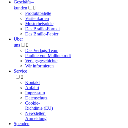
Geschäfts­
–
kunden

Produktpalette
Visitenkarten
Musterbeispiele
Das Braille-Format
Das Braille-Papier
Über
uns

Das Verlags-Team
Pauline von Mallinckrodt
Verlagsgeschichte
Wir informieren
Service

Kontakt
Anfahrt
Impressum
Datenschutz
Cookie-
Richtlinie (EU)
Newsletter-
Anmeldung
Spenden