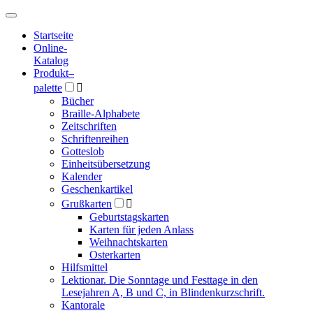
Hauptmenü
Hauptmenü
Startseite
Online-
Katalog
Produkt
–
palette

Bücher
Braille-Alphabete
Zeitschriften
Schriftenreihen
Gotteslob
Einheitsübersetzung
Kalender
Geschenkartikel
Grußkarten

Geburtstagskarten
Karten für jeden Anlass
Weihnachtskarten
Osterkarten
Hilfsmittel
Lektionar. Die Sonntage und Festtage in den
Lesejahren A, B und C, in Blindenkurzschrift.
Kantorale