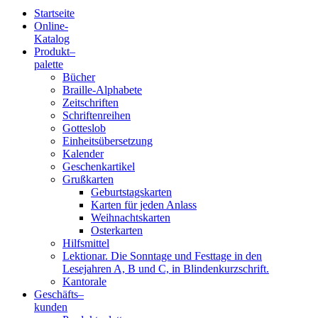
Startseite
Online-
Blindenschrift-
Katalog
Produkt
–
Verlag
palette
Bücher
und
Braille-Alphabete
Zeitschriften
-
Schriftenreihen
Gotteslob
Druckerei
Einheitsübersetzung
Kalender
gGmbH
Geschenkartikel
Grußkarten
Geburtstagskarten
Pauline
Karten für jeden Anlass
von
Weihnachtskarten
Mallinckrodt
Osterkarten
Hilfsmittel
Lektionar. Die Sonntage und Festtage in den
Lesejahren A, B und C, in Blindenkurzschrift.
Kantorale
Geschäfts­
–
kunden