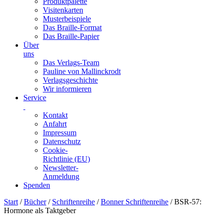
Produktpalette
Visitenkarten
Musterbeispiele
Das Braille-Format
Das Braille-Papier
Über
uns
Das Verlags-Team
Pauline von Mallinckrodt
Verlagsgeschichte
Wir informieren
Service
Kontakt
Anfahrt
Impressum
Datenschutz
Cookie-
Richtlinie (EU)
Newsletter-
Anmeldung
Spenden
Skip
Start
/
Bücher
/
Schriftenreihe
/
Bonner Schriftenreihe
/ BSR-57:
to
Hormone als Taktgeber