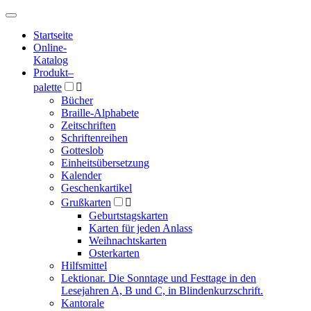
Hauptmenü
Hauptmenü
Startseite
Online-
Katalog
Produkt
–
palette

Bücher
Braille-Alphabete
Zeitschriften
Schriftenreihen
Gotteslob
Einheitsübersetzung
Kalender
Geschenkartikel
Grußkarten

Geburtstagskarten
Karten für jeden Anlass
Weihnachtskarten
Osterkarten
Hilfsmittel
Lektionar. Die Sonntage und Festtage in den
Lesejahren A, B und C, in Blindenkurzschrift.
Kantorale