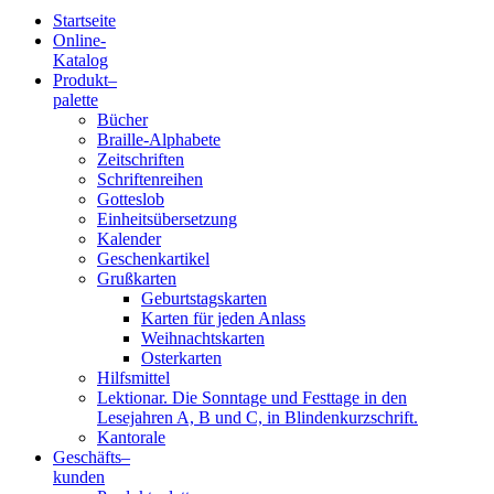
Startseite
Online-
Blindenschrift-
Katalog
Produkt
–
Verlag
palette
Bücher
und
Braille-Alphabete
Zeitschriften
-
Schriftenreihen
Gotteslob
Druckerei
Einheitsübersetzung
Kalender
gGmbH
Geschenkartikel
Grußkarten
Geburtstagskarten
Pauline
Karten für jeden Anlass
von
Weihnachtskarten
Mallinckrodt
Osterkarten
Hilfsmittel
Lektionar. Die Sonntage und Festtage in den
Lesejahren A, B und C, in Blindenkurzschrift.
Kantorale
Geschäfts­
–
kunden