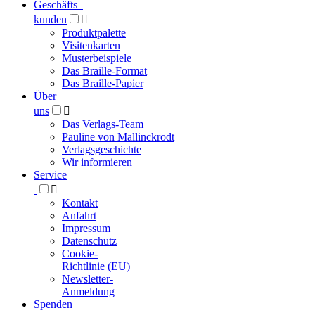
Geschäfts­
–
kunden

Produktpalette
Visitenkarten
Musterbeispiele
Das Braille-Format
Das Braille-Papier
Über
uns

Das Verlags-Team
Pauline von Mallinckrodt
Verlagsgeschichte
Wir informieren
Service

Kontakt
Anfahrt
Impressum
Datenschutz
Cookie-
Richtlinie (EU)
Newsletter-
Anmeldung
Spenden