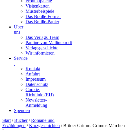
Produktpalette
Visitenkarten
Musterbeispiele
Das Braille-Format
Das Braille-Papier
Über
uns
Das Verlags-Team
Pauline von Mallinckrodt
Verlagsgeschichte
Wir informieren
Service
Kontakt
Anfahrt
Impressum
Datenschutz
Cookie-
Richtlinie (EU)
Newsletter-
Anmeldung
Spenden
Skip
Start
/
Bücher
/
Romane und
to
Erzählungen
/
Kurzgeschichten
/ Brüder Grimm: Grimms Märchen