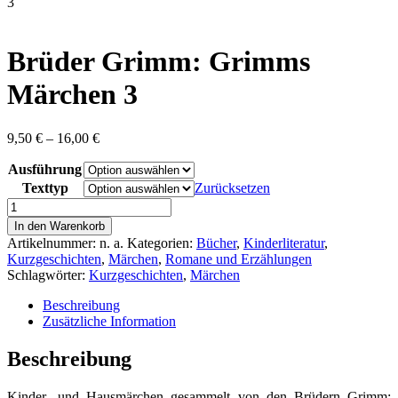
content
3
Brüder Grimm: Grimms
Märchen 3
Preisspanne:
9,50
€
–
16,00
€
9,50 €
Ausführung
bis
16,00 €
Texttyp
Zurücksetzen
Brüder
Grimm:
In den Warenkorb
Grimms
Artikelnummer:
n. a.
Kategorien:
Bücher
,
Kinderliteratur
,
Märchen
Kurzgeschichten
,
Märchen
,
Romane und Erzählungen
3
Schlagwörter:
Kurzgeschichten
,
Märchen
Menge
Beschreibung
Zusätzliche Information
Beschreibung
Kinder- und Hausmärchen gesammelt von den Brüdern Grimm: