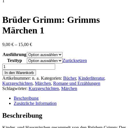
content
1
Brüder Grimm: Grimms
Märchen 1
Preisspanne:
9,00
€
–
15,00
€
9,00 €
Ausführung
bis
15,00 €
Texttyp
Zurücksetzen
Brüder
Grimm:
In den Warenkorb
Grimms
Artikelnummer:
n. a.
Kategorien:
Bücher
,
Kinderliteratur
,
Märchen
Kurzgeschichten
,
Märchen
,
Romane und Erzählungen
1
Schlagwörter:
Kurzgeschichten
,
Märchen
Menge
Beschreibung
Zusätzliche Information
Beschreibung
Kinder- und Hausmärchen gesammelt von den Brüdern Grimm: Der