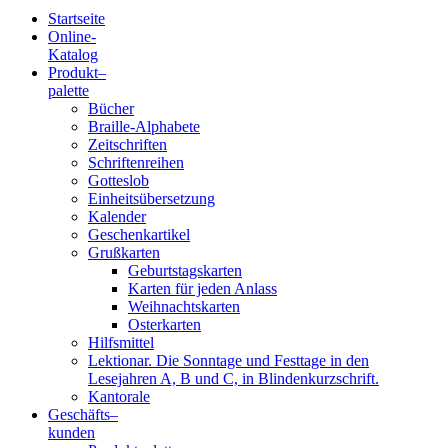
Startseite
Online-
Blindenschrift-
Katalog
Produkt
–
Verlag
palette
Bücher
und
Braille-Alphabete
Zeitschriften
-
Schriftenreihen
Gotteslob
Druckerei
Einheitsübersetzung
Kalender
gGmbH
Geschenkartikel
Grußkarten
Geburtstagskarten
Pauline
Karten für jeden Anlass
von
Weihnachtskarten
Mallinckrodt
Osterkarten
Hilfsmittel
Lektionar. Die Sonntage und Festtage in den
Lesejahren A, B und C, in Blindenkurzschrift.
Kantorale
Geschäfts­
–
kunden