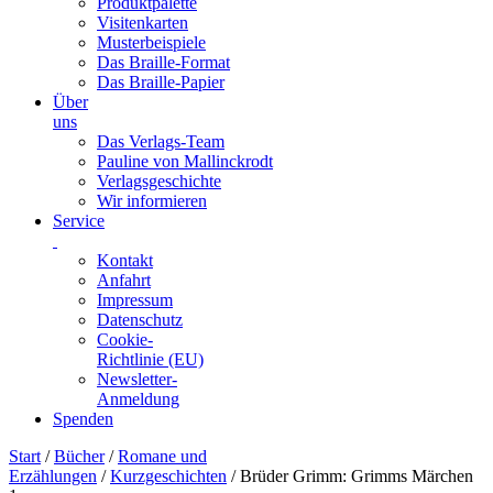
Produktpalette
Visitenkarten
Musterbeispiele
Das Braille-Format
Das Braille-Papier
Über
uns
Das Verlags-Team
Pauline von Mallinckrodt
Verlagsgeschichte
Wir informieren
Service
Kontakt
Anfahrt
Impressum
Datenschutz
Cookie-
Richtlinie (EU)
Newsletter-
Anmeldung
Spenden
Skip
Start
/
Bücher
/
Romane und
to
Erzählungen
/
Kurzgeschichten
/ Brüder Grimm: Grimms Märchen