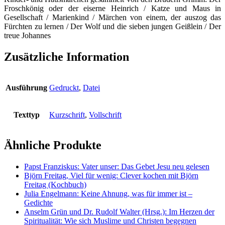
Froschkönig oder der eiserne Heinrich / Katze und Maus in
Gesellschaft / Marienkind / Märchen von einem, der auszog das
Fürchten zu lernen / Der Wolf und die sieben jungen Geißlein / Der
treue Johannes
Zusätzliche Information
Ausführung
Gedruckt
,
Datei
Texttyp
Kurzschrift
,
Vollschrift
Ähnliche Produkte
Papst Franziskus: Vater unser: Das Gebet Jesu neu gelesen
Björn Freitag, Viel für wenig: Clever kochen mit Björn
Freitag (Kochbuch)
Julia Engelmann: Keine Ahnung, was für immer ist –
Gedichte
Anselm Grün und Dr. Rudolf Walter (Hrsg.): Im Herzen der
Spiritualität: Wie sich Muslime und Christen begegnen