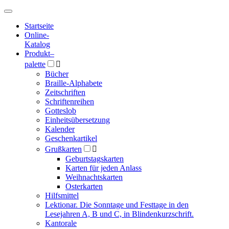
Hauptmenü
Hauptmenü
Startseite
Online-
Katalog
Produkt
–
palette

Bücher
Braille-Alphabete
Zeitschriften
Schriftenreihen
Gotteslob
Einheitsübersetzung
Kalender
Geschenkartikel
Grußkarten

Geburtstagskarten
Karten für jeden Anlass
Weihnachtskarten
Osterkarten
Hilfsmittel
Lektionar. Die Sonntage und Festtage in den
Lesejahren A, B und C, in Blindenkurzschrift.
Kantorale