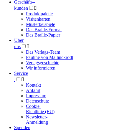
Geschäfts­
–
kunden

Produktpalette
Visitenkarten
Musterbeispiele
Das Braille-Format
Das Braille-Papier
Über
uns

Das Verlags-Team
Pauline von Mallinckrodt
Verlagsgeschichte
Wir informieren
Service

Kontakt
Anfahrt
Impressum
Datenschutz
Cookie-
Richtlinie (EU)
Newsletter-
Anmeldung
Spenden